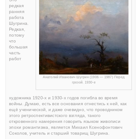
редкая
ранняя
работа
Шугрина.
Редкая,
потому
что
большая
часть
работ
Анатолий Иванович Шугрин (1906 — 1987) Перед
грозой. 1930-е
художника 1920-х и 1930-х годов погибла во время
войны. Думаю, есть все основания отнестись к ней, как
ещё ученической, и даже очевидно, что проводником
этого ретроспективистского взгляда, такого
откровенного намерения говорить языком живописи
эпохи романтизма, является Михаил Ксенофонтович
Соколов, учитель и старший товарищ Шугрина.