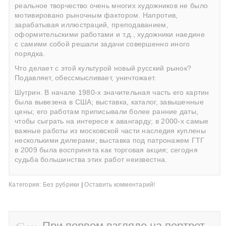
реальное творчество очень многих художников не было
мотивировано рыночным фактором. Напротив,
зарабатывая иллюстраций, преподаванием,
оформительскими работами и т.д., художники наедине
с самими собой решали задачи совершенно иного
порядка.
Что делает с этой культурой новый русский рынок?
Подавляет, обессмысливает, уничтожает.
Шугрин. В начале 1980-х значительная часть его картин
была вывезена в США; выставка, каталог, завышенные
цены; его работам приписывали более ранние даты,
чтобы сыграть на интересе к авангарду; в 2000-х самые
важные работы из московской части наследия куплены
несколькими дилерами; выставка под патронажем ГТГ
в 2009 была воспринята как торговая акция; сегодня
судьба большинства этих работ неизвестна.
Категория:
Без рубрики
|
Оставить комментарий!
При первом взгляде на портрет