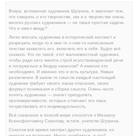
Вчера, вспоминая художника Шугрина, я закончил тем,
что говорить о его творчестве, как и о творчестве очень
многих русских художников — не такая простая задача.
Что я имел ввиду?
Легко вписать художника в исторический контекст и
разрешить когда-то и кем-то о ком-то написанным
текстам захватить его, включить его в себя. Будто всё
сказано. Кто он такой, этот малоизвестный художник,
чтобы ради него менять строй исусствоведческой речи
и погружаться в бездну нюансов? А именно это
необходимо. И именно это и есть культура. Навык
различения. В каком-то смысле каждый настоящий
художник требует своего языка описания, своих
формул понимания и сборки сиысла. Очень часто
понять художника — значит преодолеть
противоречивости, которые отличают его язык,
почувствовать его индивидуальность.
Всё сказанное в полной мере относится к Михаилу
Ксенофонтовичу Соколову, кстати, учителю Шугрина.
Соколов всё время смотрит других художников, но
никогда не вторичен. Много ошибается, и что?