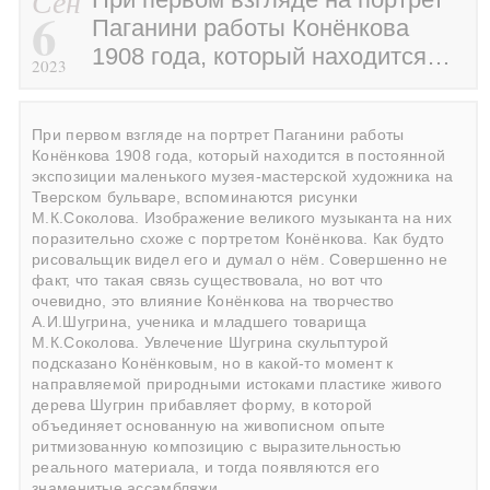
Сен
6
Паганини работы Конёнкова
1908 года, который находится…
2023
При первом взгляде на портрет Паганини работы
Конёнкова 1908 года, который находится в постоянной
экспозиции маленького музея-мастерской художника на
Тверском бульваре, вспоминаются рисунки
М.К.Соколова. Изображение великого музыканта на них
поразительно схоже с портретом Конёнкова. Как будто
рисовальщик видел его и думал о нём. Совершенно не
факт, что такая связь существовала, но вот что
очевидно, это влияние Конёнкова на творчество
А.И.Шугрина, ученика и младшего товарища
М.К.Соколова. Увлечение Шугрина скульптурой
подсказано Конёнковым, но в какой-то момент к
направляемой природными истоками пластике живого
дерева Шугрин прибавляет форму, в которой
объединяет основанную на живописном опыте
ритмизованную композицию с выразительностью
реального материала, и тогда появляются его
знаменитые ассамбляжи.