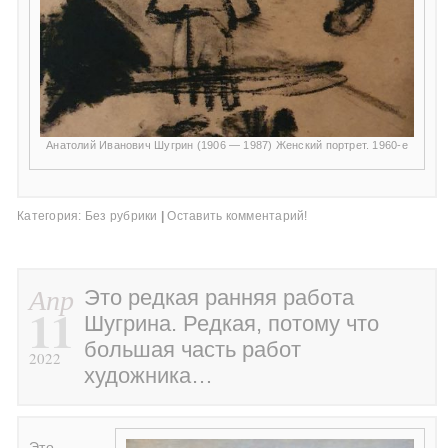
Анатолий Иванович Шугрин (1906 — 1987) Женский портрет. 1960-е
Категория:
Без рубрики
|
Оставить комментарий!
Апр
Это редкая ранняя работа
11
Шугрина. Редкая, потому что
большая часть работ
2022
художника…
Это