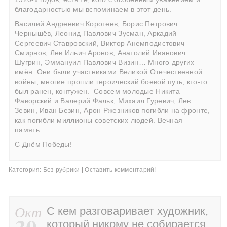
благодарностью мы вспоминаем в этот день.
Василий Андреевич Коротеев, Борис Петрович
Чернышёв, Леонид Павлович Зусман, Аркадий
Сергеевич Ставровский, Виктор Анемподистович
Смирнов, Лев Ильич Аронов, Анатолий Иванович
Шугрин, Эммануил Павлович Визин… Много других
имён. Они были участниками Великой Отечественной
войны, многие прошли героический боевой путь, кто-то
был ранен, контужен.
Совсем молодые Никита
Фаворский и Валерий Фальк, Михаил Гуревич, Лев
Зевин, Иван Безин, Арон Ржезников погибли на фронте,
как погибли миллионы советских людей. Вечная
память.
С Днём Победы!
Категория:
Без рубрики
|
Оставить комментарий!
Окт
С кем разговаривает художник,
который никому не собирается