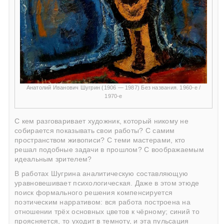
Анатолий Иванович Шугрин (1906 — 1987) Без названия. 1960-е /
1970-е
С кем разговаривает художник, который никому не
собирается показывать свои работы? С самим
пространством живописи? С теми мастерами, кто
решал подобные задачи в прошлом? С воображаемым
идеальным зрителем?
В работах Шугрина аналитическую составляющую
уравновешивает психологическая. Даже в этом этюде
поиск формального решения компенсируется
поэтическим нарративом: вся работа построена на
отношении трёх основных цветов к чёрному; синий то
проясняется, то уходит в темноту, и эта пульсация