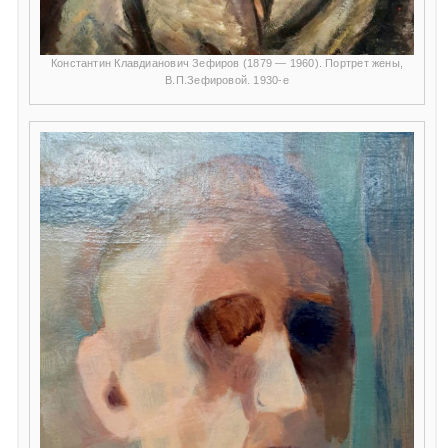
Константин Клавдианович Зефиров (1879 — 1960). Портрет жены,
В.П.Зефировой. 1930-е