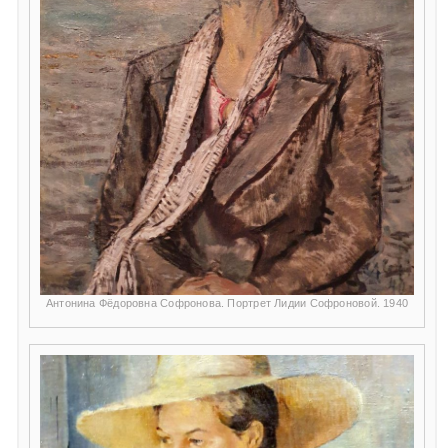
Антонина Фёдоровна Софронова. Портрет Лидии Софроновой. 1940