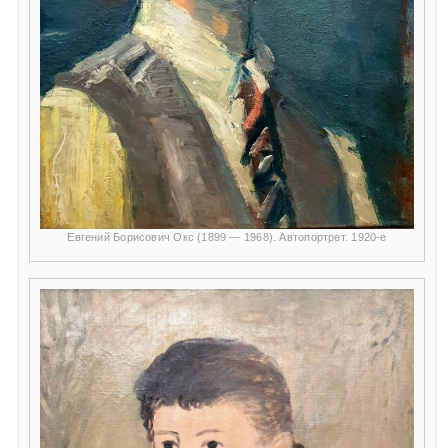
Евгений Борисович Окс (1899 — 1968). Автопортрет. 1920-е