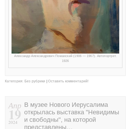
Александр Александрович Поманский (1906 — 1967). Автопортрет.
1926
Категория:
Без рубрики
|
Оставить комментарий!
Апр
В музее Нового Иерусалима
19
открылась выставка "Невидимы
и свободны", на которой
2024
представлены…