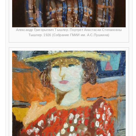
Александр Григорьевич Тышлер. Портрет Анастасии Степановны
Тышлер. 1926 (Собрание ГМИИ им. А.С.Пушкина)