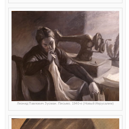
Леонид Павлович Зусман. Письмо. 1940-е (Новый Иерусалим)