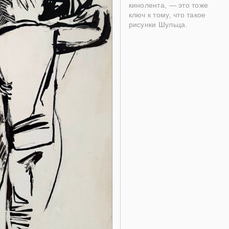
кинолента, — это тоже
ключ к тому, что такое
рисунки Шульца.