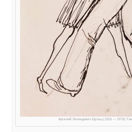
Арсений Леонидович Шульц (1910 — 1976) Та