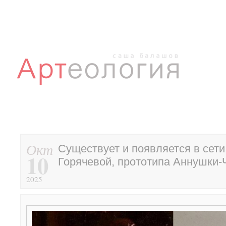
Окт
Существует и появляется в сет
10
Горячевой, прототипа Аннушки
2025