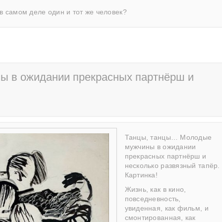
в самом деле один и тот же человек?
ны в ожидании прекрасных партнёрш и
Танцы, танцы… Молодые
мужчины в ожидании
прекрасных партнёрш и
несколько развязный тапёр.
Картинка!
Жизнь, как в кино,
повседневность,
увиденная, как фильм, и
смонтированная, как