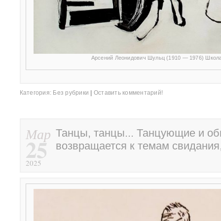
Арсений Леонидович Шульц (1910 — 1976) Школа
Категория:
Без рубрики
|
Оставить комментарий!
Мар
Танцы, танцы... Танцующие и о
25
возвращается к темам свидани
2025