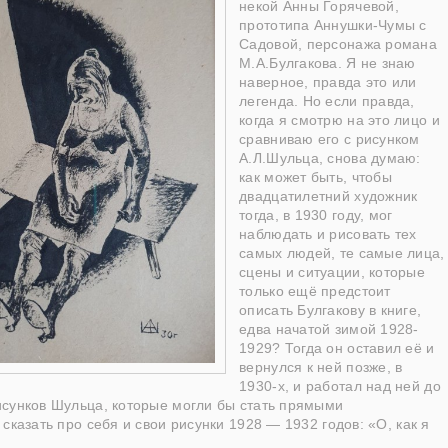
некой Анны Горячевой,
прототипа Аннушки-Чумы с
Садовой, персонажа романа
М.А.Булгакова. Я не знаю
наверное, правда это или
легенда. Но если правда,
когда я смотрю на это лицо и
сравниваю его с рисунком
А.Л.Шульца, снова думаю:
как может быть, чтобы
двадцатилетний художник
тогда, в 1930 году, мог
наблюдать и рисовать тех
самых людей, те самые лица,
сцены и ситуации, которые
только ещё предстоит
описать Булгакову в книге,
едва начатой зимой 1928-
1929? Тогда он оставил её и
вернулся к ней позже, в
1930-х, и работал над ней до
исунков Шульца, которые могли бы стать прямыми
сказать про себя и свои рисунки 1928 — 1932 годов: «О, как я