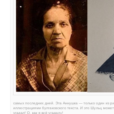
самых последних дней. Эта Аннушка — только один из р
иллюстрациями булгаковского текста. И это Шульц может 
угадал! О, как я всё угадал»!