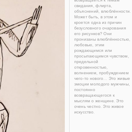
возвращается к темам
свидания, флирта,
объяснений, влюблённости.
Может быть, в этом и
кроется одна из причин
безусловного очарования
его рисунков? Они
пронизаны влюблённостью,
любовью, этим
рождающимся или
просыпающимся чувством,
предельной
откровенностью,
волнением, пробуждением
чего-то нового… Это живые
эмоции молодого мужчины,
постоянно
возвращающегося к
мыслям о женщине. Это
очень честно. Это живое
искусство.