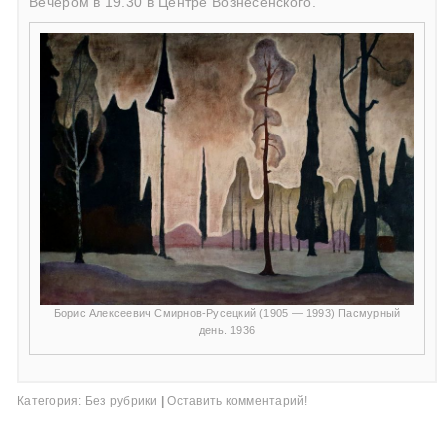
Вечером в 19.30 в Центре Вознесенского.
Борис Алексеевич Смирнов-Русецкий (1905 — 1993) Пасмурный
день. 1936
Категория:
Без рубрики
|
Оставить комментарий!