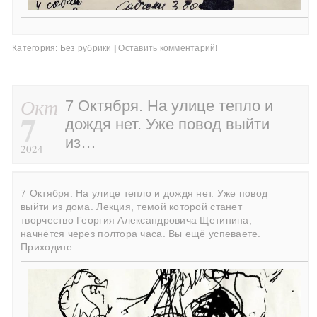
Категория:
Без рубрики
|
Оставить комментарий!
Окт
7 Октября. На улице тепло и
7
дождя нет. Уже повод выйти
из…
2024
7 Октября. На улице тепло и дождя нет. Уже повод
выйти из дома. Лекция, темой которой станет
творчество Георгия Александровича Щетинина,
начнётся через полтора часа. Вы ещё успеваете.
Приходите.