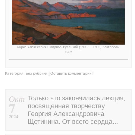
Борис Алексеевич Смирнов-Русецкий (1905 — 1993) Коктебель.
1962
Категория:
Без рубрики
|
Оставить комментарий!
Окт
Только что закончилась лекция,
7
посвящённая творчеству
Георгия Александровича
2024
Щетинина. От всего сердца…