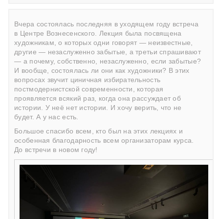
Вчера состоялась последняя в уходящем году встреча
в Центре Вознесенского. Лекция была посвящена
художникам, о которых одни говорят — неизвестные,
другие — незаслуженно забытые, а третьи спрашивают
— а почему, собственно, незаслуженно, если забытые?
И вообще, состоялась ли они как художники? В этих
вопросах звучит циничная избирательность
постмодернистской современности, которая
проявляется всякий раз, когда она рассуждает об
истории. У неё нет истории. И хочу верить, что не
будет. А у нас есть.
Большое спасибо всем, кто был на этих лекциях и
особенная благодарность всем организаторам курса.
До встречи в новом году!