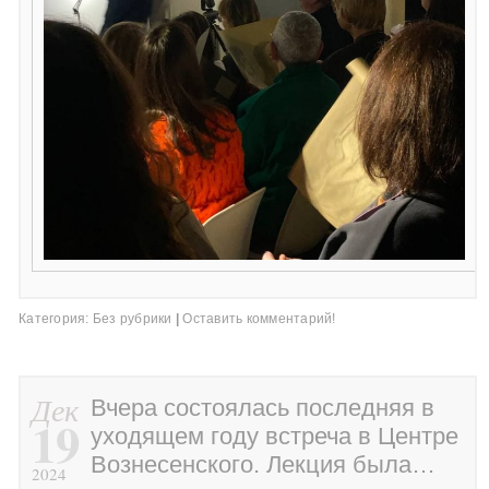
Категория:
Без рубрики
|
Оставить комментарий!
Дек
Вчера состоялась последняя в
19
уходящем году встреча в Центре
Вознесенского. Лекция была…
2024