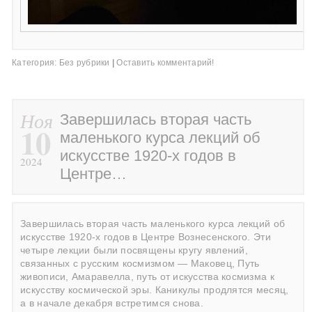
Категория:
Без рубрики
|
Оставить комментарий!
Ноя
Завершилась вторая часть
10
маленького курса лекций об
искусстве 1920-х годов в
2024
Центре…
Завершилась вторая часть маленького курса лекций об
искусстве 1920-х годов в Центре Вознесенского. Эти
четыре лекции были посвящены кругу явлений,
связанных с русским космизмом — Маковец, Путь
живописи, Амаравелла, путь от искусства космизма к
искусству космической эры. Каникулы продлятся месяц,
а в начале декабря встретимся снова.