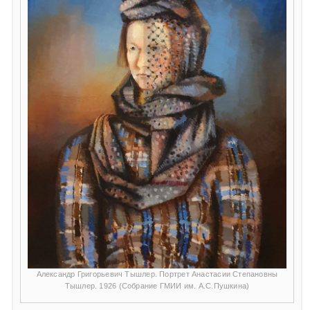
Александр Григорьевич Тышлер. Портрет Анастасии Степановны
Тышлер. 1926 (Собрание ГМИИ им. А.С.Пушкина)