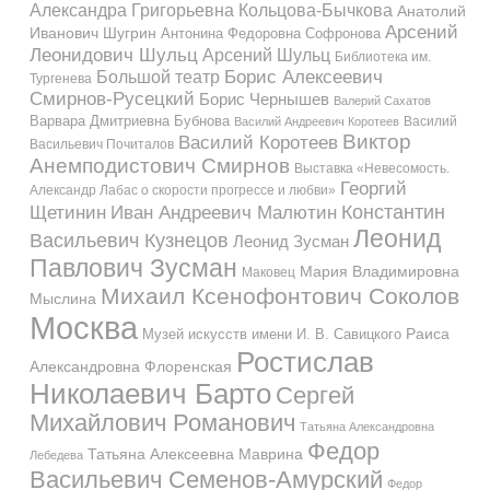
Александра Григорьевна Кольцова-Бычкова
Анатолий
Арсений
Иванович Шугрин
Антонина Федоровна Софронова
Леонидович Шульц
Арсений Шульц
Библиотека им.
Большой театр
Борис Алексеевич
Тургенева
Смирнов-Русецкий
Борис Чернышев
Валерий Сахатов
Варвара Дмитриевна Бубнова
Василий
Василий Андреевич Коротеев
Виктор
Василий Коротеев
Васильевич Почиталов
Анемподистович Смирнов
Выставка «Невесомость.
Георгий
Александр Лабас о скорости прогрессе и любви»
Константин
Иван Андреевич Малютин
Щетинин
Леонид
Васильевич Кузнецов
Леонид Зусман
Павлович Зусман
Мария Владимировна
Маковец
Михаил Ксенофонтович Соколов
Мыслина
Москва
Музей искусств имени И. В. Савицкого
Раиса
Ростислав
Александровна Флоренская
Николаевич Барто
Сергей
Михайлович Романович
Татьяна Александровна
Федор
Татьяна Алексеевна Маврина
Лебедева
Васильевич Семенов-Амурский
Федор