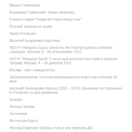
Мария Семенская
Владимир Семенский. Новая живопись
О книгах серии "Новая История Искусства"
Русский завтрак на траве
Vasily Koroteyev
Василий Андреевич Коротеев
AES+F "Allegoria Sacra" article for the Triumph gallery exhibition
catalogue. Moscow, 8 - 30 of December, 2011
AES+F "Allegoria Sacra" Статья для каталога выставки в галерее
Триумф. Москва, 8 – 30 декабря 2011
Москва - свет семидесятых
Экспрессионизм: эстетика маргинального искусства в России 20
века
Арсений Леонидович Шульц (1910 – 1976). Дневники постороннего.
К столетию со дня рождения
Zusman
Леонид Зусман
Злотников
Ростислав Барто
Леонид Павлович Зусман статья для журнала ДИ