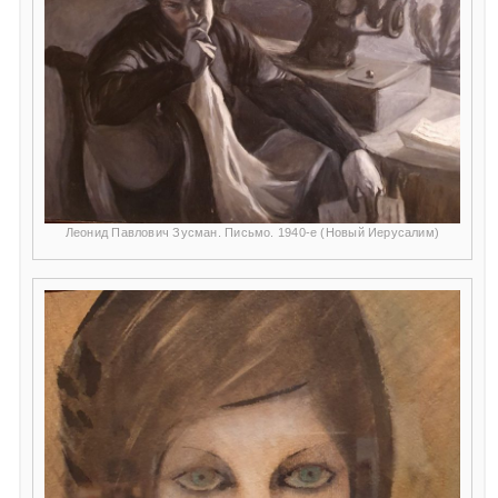
Леонид Павлович Зусман. Письмо. 1940-е (Новый Иерусалим)