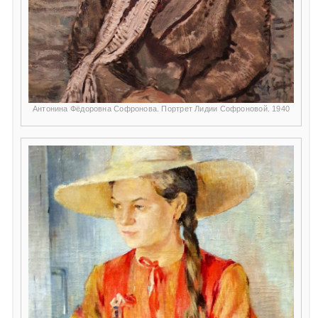
Антонина Фёдоровна Софронова. Портрет Лидии Софроновой. 1940