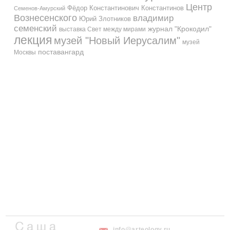
Центр
Фёдор Константинович Константинов
Семенов-Амурский
Вознесенского
владимир
Юрий Злотников
семенский
журнал "Крокодил"
выставка Свет между мирами
лекция
музей "Новый Иерусалим"
музей
поставангард
Москвы
info@arteology.ru