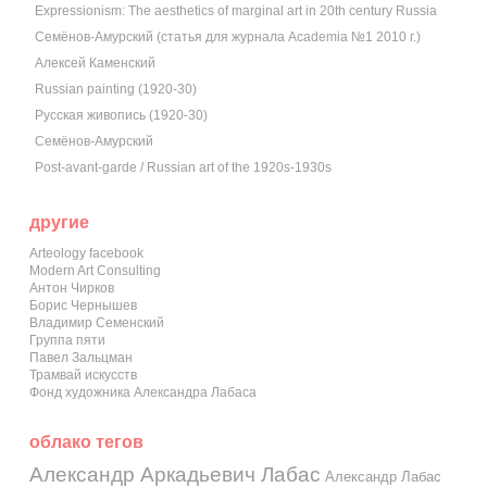
Expressionism: The aesthetics of marginal art in 20th century Russia
Семёнов-Амурский (статья для журнала Academia №1 2010 г.)
Алексей Каменский
Russian painting (1920-30)
Русская живопись (1920-30)
Семёнов-Амурский
Post-avant-garde / Russian art of the 1920s-1930s
другие
Arteology facebook
Modern Art Consulting
Антон Чирков
Борис Чернышев
Владимир Семенский
Группа пяти
Павел Зальцман
Трамвай искусств
Фонд художника Александра Лабаса
облако тегов
Александр Аркадьевич Лабас
Александр Лабас