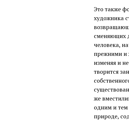
Это также фо
художника с
возвращающи
сменяющих д
человека, на
прежними и 
изменяя и не
творится зан
собственного
существовани
же вместили
одним и тем
природе, со