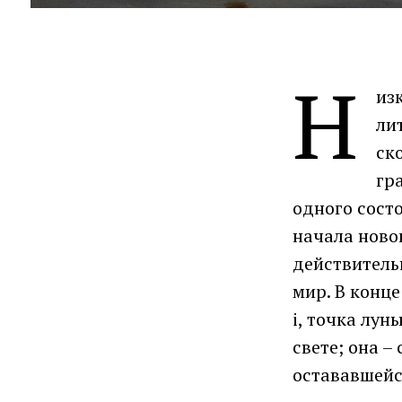
Н
из
ли
ск
гр
одного состо
начала ново
действитель
мир. В конце
i, точка лу
свете; она –
остававшейс