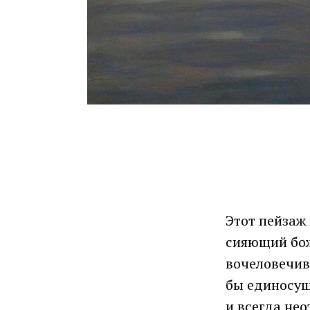
Этот пейзаж
сияющий бож
вочеловечив
бы единосущн
и всегда нео