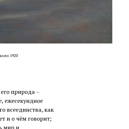
коло 1920
 его природа –
е, ежесекундное
о всеединства, как
т и о чём говорит;
ь мир и