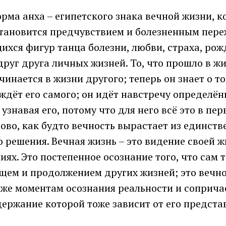
рма анха – египетского знака вечной жизни, к
тановится предчувствием и болезненным пере
хся фигур танца болезни, любви, страха, рож
руг друга личных жизней. То, что прошло в ж
чинается в жизни другого; теперь он знает о т
ждёт его самого; он идёт навстречу определён
 узнавая его, потому что для него всё это в пе
ово, как будто вечность вырастает из единств
 решения. Вечная жизнь – это видение своей ж
ях. Это постепенное осознание того, что сам 
щем и продолжением других жизней; это вечн
 же моментам осознания реальности и соприча
держание которой тоже зависит от его предста