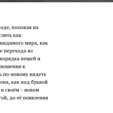
воде, похожая на
слить как
 видимого мира, как
 перехода из
 порядка вещей и
тношения к
ь по-новому видеть
ена, как над буквой
 в своём – новом
гой, до её появления