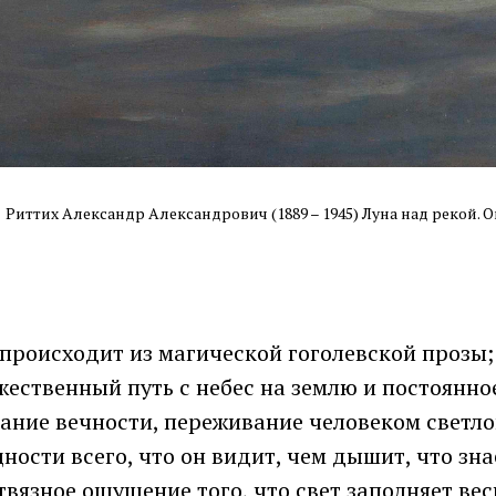
Риттих Александр Александрович (1889 – 1945) Луна над рекой. О
 происходит из магической гоголевской прозы;
ественный путь с небес на землю и постоянно
ание вечности, переживание человеком светлог
ости всего, что он видит, чем дышит, что знае
твязное ощущение того, что свет заполняет вес