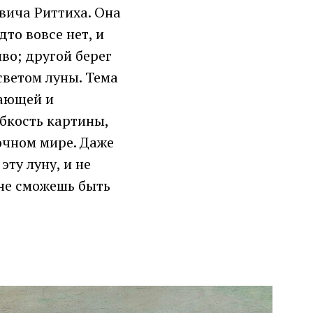
вича Риттиха. Она
дто вовсе нет, и
во; другой берег
светом луны. Тема
вающей и
бкость картины,
очном мире. Даже
эту луну, и не
 не сможешь быть