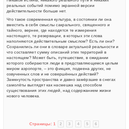
Никакой истины, никакого реального пути и никаких
реальных событий помимо экранной версии
действительности больше нет.
Что такое современная культура, в состоянии ли она
вместить в себя смыслы сакрального, священного и
тайного, вернее, где находятся те измерения
настоящего, те резервации, в которых эти слова
наполняются действительным смыслом? Есть ли они?
Сохранились ли они в словаре актуальной реальности и
что составляет сумму описаний этих территорий в
настоящем? Может быть, путешествие, в ожидании
которого собираются люди в представляющемся целым
миром аэропорте, – это фикция, подмена других, не
озвученных слов и не совершённых действий?
Замкнутость пространства и давно замёрзшие в снегах
самолёты выглядят как насмешка над способом
существования этих людей, над содержанием жизни
нового человека.
Страницы:
1
2
3
4
5
6