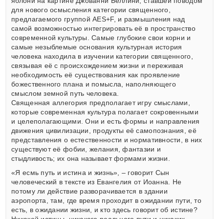
яблони на картине Джованни Беллини, ставшей поводом
для нового осмысления категории священного,
предлагаемого группой AES+F, и размышления над
самой возможностью интегрировать её в пространство
современной культуры. Самые глубокие свои корни и
самые незыблемые основания культурная история
человека находила в изучении категории священного,
связывая её с происхождением жизни и переживая
необходимость её существования как проявление
божественного плана и помысла, наполняющего
смыслом земной путь человека.
Священная аллегория предполагает игру смыслами,
которые современная культура полагает сокровенными
и целеполагающими. Они и есть формы и направления
движения цивилизации, продукты её самопознания, её
представления о естественности и нормативности, в них
существуют её фобии, желания, фантазии и
стыдливость; их она называет формами жизни.
«Я есмь путь и истина и жизнь», – говорит Сын
человеческий в тексте из Евангелия от Иоанна. Не
потому ли действие разворачивается в здании
аэропорта, там, где время проходит в ожидании пути, то
есть, в ожидании жизни, и кто здесь говорит об истине?