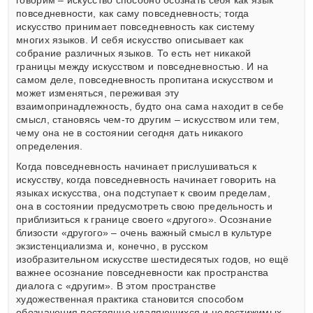
говорим – искусство способно осознать себя как язык
повседневности, как саму повседневность; тогда
искусство принимает повседневность как систему
многих языков. И себя искусство описывает как
собрание различных языков. То есть нет никакой
границы между искусством и повседневностью. И на
самом деле, повседневность пропитана искусством и
может изменяться, переживая эту
взаимопринадлежность, будто она сама находит в себе
смысл, становясь чем-то другим – искусством или тем,
чему она не в состоянии сегодня дать никакого
определения.
Когда повседневность начинает прислушиваться к
искусству, когда повседневность начинает говорить на
языках искусства, она подступает к своим пределам,
она в состоянии предусмотреть свою предельность и
приблизиться к границе своего «другого». Осознание
близости «другого» – очень важный смысл в культуре
экзистенциализма и, конечно, в русском
изобразительном искусстве шестидесятых годов, но ещё
важнее осознание повседневности как пространства
диалога с «другим». В этом пространстве
художественная практика становится способом
обозначения постоянно удаляющихся и недостижимых