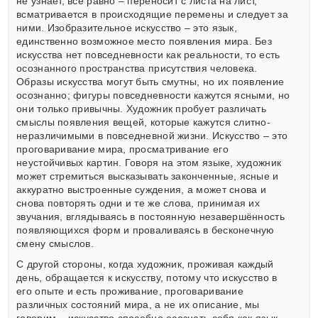
не узнаёт, всё равно – переносит с листа на лист,
всматривается в происходящие перемены и следует за
ними. Изобразительное искусство – это язык,
единственно возможное место появления мира. Без
искусства нет повседневности как реальности, то есть
осознанного пространства присутствия человека.
Образы искусства могут быть смутны, но их появление
осознанно; фигуры повседневности кажутся ясными, но
они только привычны. Художник пробует различать
смыслы появления вещей, которые кажутся слитно-
неразличимыми в повседневной жизни. Искусство – это
проговаривание мира, просматривание его
неустойчивых картин. Говоря на этом языке, художник
может стремиться высказывать законченные, ясные и
аккуратно выстроенные суждения, а может снова и
снова повторять одни и те же слова, принимая их
звучания, вглядываясь в постоянную незавершённость
появляющихся форм и проваливаясь в бесконечную
смену смыслов.
С другой стороны, когда художник, проживая каждый
день, обращается к искусству, потому что искусство в
его опыте и есть проживание, проговаривание
различных состояний мира, а не их описание, мы