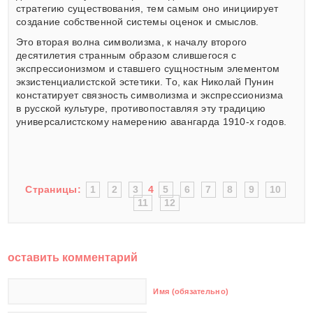
стратегию существования, тем самым оно инициирует
создание собственной системы оценок и смыслов.
Это вторая волна символизма, к началу второго
десятилетия странным образом слившегося с
экспрессионизмом и ставшего сущностным элементом
экзистенциалистской эстетики. То, как Николай Пунин
констатирует связность символизма и экспрессионизма
в русской культуре, противопоставляя эту традицию
универсалистскому намерению авангарда 1910-х годов.
Страницы:
1
2
3
4
5
6
7
8
9
10
11
12
оставить комментарий
Имя (обязательно)