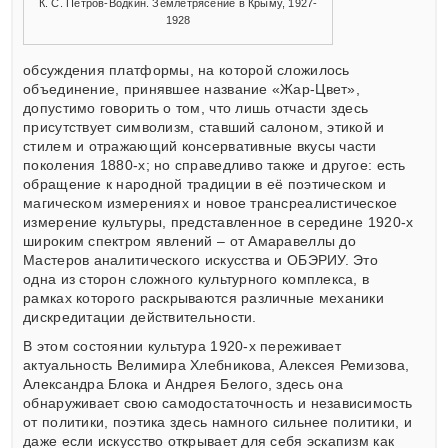
К. С. Петров-Водкин. Землетрясение в Крыму, 1927-
1928
обсуждения платформы, на которой сложилось
объединение, принявшее название «Жар-Цвет»,
допустимо говорить о том, что лишь отчасти здесь
присутствует символизм, ставший салоном, этикой и
стилем и отражающий консервативные вкусы части
поколения 1880-х; но справедливо также и другое: есть
обращение к народной традиции в её поэтическом и
магическом измерениях и новое трансреалистическое
измерение культуры, представленное в середине 1920-х
широким спектром явлений – от Амаравеллы до
Мастеров аналитического искусства и ОБЭРИУ. Это
одна из сторон сложного культурного комплекса, в
рамках которого раскрываются различные механики
дискредитации действительности.
В этом состоянии культура 1920-х переживает
актуальность Велимира Хлебникова, Алексея Ремизова,
Александра Блока и Андрея Белого, здесь она
обнаруживает свою самодостаточность и независимость
от политики, поэтика здесь намного сильнее политики, и
даже если искусство открывает для себя эскапизм как