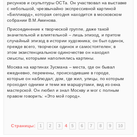
рисунков и скульптуры ОСТа. Он участвовал на выставке
с небольшой, чрезвычайно экспрессивной картиной
«Биллиард», которая сегодня находится в московском
собрании В.М.Аминова.
Присоединение к творческой группе, даже такой
значительной и влиятельной – лишь эпизод, и притом
случайный эпизод в истории художника; он был одинок,
прежде всего, творчески одинок и самостоятелен; в
этом экзистенциальном одиночестве он находил
смыслы, которыми наполнялись картины.
Москва на картинах Зусмана – места, где он бывал
ежедневно, перемены, происходившие в городе,
которые он наблюдал; дом, где жил, улицы, по которым
проходил одними и теми же маршрутами, вид из окна
мастерской. Он любил и знал Москву и мог с полным
правом говорить: «Это мой город».
Страницы:
1
2
3
4
5
6
7
8
9
10