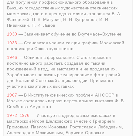
для получения профессионального образования в
Высших государственных художественнотехнических
мастерских, где его преподавателями становятся В. А.
Фаворский, П. В. Митурич, Н. Н. Купреянов, И. И.
Нивинский, П. И. Львов
1930
— Заканчивает обучение во Вхутемасе–Вхутеине
1933
— Становится членом секции графики Московской
организации Союза художников
1946
— Обвинен в формализме. С этого времени
постоянно много работает, создавая до тысячи
произведений в год, не выставляя и не продавая их.
Зарабатывает на жизнь ретушированием фотографий
для Большой Советской энциклопедии. Принимает
участие в квартирных выставках
1967
— В Институте физических проблем АН СССР в
Москве состоялась первая персональная выставка Ф. В.
Семёнова-Амурского
1972–1976
— Участвует в однодневных выставках в
мастерской Игоря Шелковского вместе с Григорием
Громовым, Павлом Ионовым, Ростиславом Лебедевым,
Александром Максимовым, Борисом Орловым,