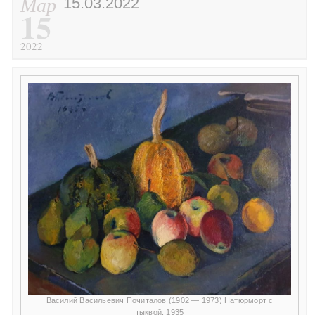
Мар
15.03.2022
15
2022
Василий Васильевич Почиталов (1902 — 1973) Натюрморт с
тыквой. 1935