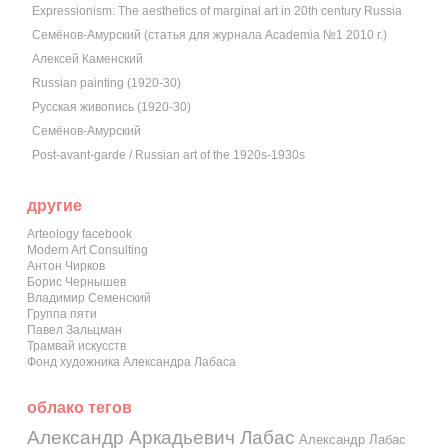
Expressionism: The aesthetics of marginal art in 20th century Russia
Семёнов-Амурский (статья для журнала Academia №1 2010 г.)
Алексей Каменский
Russian painting (1920-30)
Русская живопись (1920-30)
Семёнов-Амурский
Post-avant-garde / Russian art of the 1920s-1930s
другие
Arteology facebook
Modern Art Consulting
Антон Чирков
Борис Чернышев
Владимир Семенский
Группа пяти
Павел Зальцман
Трамвай искусств
Фонд художника Александра Лабаса
облако тегов
Александр Аркадьевич Лабас
Александр Лабас