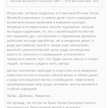
Василий Васильевич Почиталов (1902 — 1973) Весенний день. 1932
Искусство, которое родилось в Советской России после
Великой революции, в самом деле стало совершенно
исключительным явлением в мировой культуре:
впервые в истории очень многие художники, лучшие
молодые художники, те, кто с наибольшей полнотой
мог выразить дух, настроение и содержание времени,
работали не ради заработка, не в ожидании денег, а
ради достижения какой-то вчера ещё немыслимо
высокой гуманистической цели, ради воплощения
какого-то неясного и совершенно утопического
замысла в поиске того, что будет иметь смысл в глазах
людей, которым суждено жить завтра.
Целое поколение приходит в искусство не в ожидании
известности или в поисках лёгкой жизни и лёгких денег,
а ради воплощения мечты о свободном, творческом,
преобразующем мир труде человека, мечты вековой и
глубоко народной.
Лабас, Дейнека, Никритин…
Ни прежде, ни потом не было более бескорыстного и
проникнутого безусловной верой в человека,