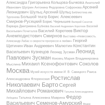
Александра Григорьевна Кольцова-Бычкова
Анатолий
Арсений
Иванович Шугрин
Антонина Федоровна Софронова
Леонидович Шульц
Арсений Шульц
Библиотека им.
Большой театр
Борис Алексеевич
Тургенева
Смирнов-Русецкий
Борис Чернышев
Валерий Сахатов
Варвара Дмитриевна Бубнова
Василий
Василий Андреевич Коротеев
Виктор
Василий Коротеев
Васильевич Почиталов
Анемподистович Смирнов
Выставка «Невесомость.
Георгий
Александр Лабас о скорости прогрессе и любви»
Константин
Иван Андреевич Малютин
Щетинин
Леонид
Васильевич Кузнецов
Леонид Зусман
Павлович Зусман
Мария Владимировна
Маковец
Михаил Ксенофонтович Соколов
Мыслина
Москва
Музей искусств имени И. В. Савицкого
Раиса
Ростислав
Александровна Флоренская
Николаевич Барто
Сергей
Михайлович Романович
Татьяна Александровна
Федор
Татьяна Алексеевна Маврина
Лебедева
Васильевич Семенов-Амурский
Федор