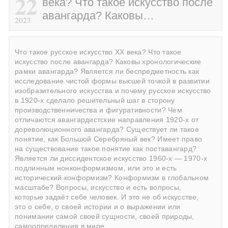
22
века? Что такое искусство после
авангарда? Каковы…
2023
Что такое русское искусство ХХ века? Что такое
искусство после авангарда? Каковы хронологические
рамки авангарда? Является ли беспредметность как
исследование чистой формы высшей точкой в развитии
изобразительного искусства и почему русское искусство
в 1920-х сделало решительный шаг в сторону
производственничества и фигуративности? Чем
отличаются авангардистские направления 1920-х от
дореволюционного авангарда? Существует ли такое
понятие, как Большой Серебряный век? Имеет право
на существование такое понятие как поставангард?
Является ли диссидентское искусство 1960-х — 1970-х
подлинным нонконформизмом, или это и есть
исторический конформизм? Конформизм в глобальном
масштабе? Вопросы, искусство и есть вопросы,
которые задаёт себе человек. И это не об искусстве,
это о себе, о своей истории и о выражении или
понимании самой своей сущности, своей природы,
самоопределения в мире.