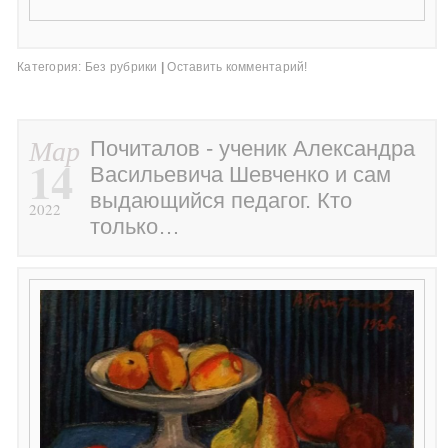
Категория:
Без рубрики
|
Оставить комментарий!
Мар
Почиталов - ученик Александра
14
Васильевича Шевченко и сам
выдающийся педагог. Кто
2022
только…