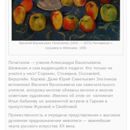
Василий Васильевич Почиталов (1902 — 1973) Натюрморт с
грушами и яблоками. 1935
Почиталов — ученик Александра Васильевича
Шевченко и сам выдающийся педагог. Кто только не
учился у него! Сорокин, Стожаров, Оссовский,
Бирштейн. Коржев. Даже Юрий Савельевич Злотников
вспоминал Василия Васильевича как замечательного
учителя, которому многим обязаны многие и многие
советские художники. Именно об этом он
напомнил
Илье Кабакову на знаменитой встрече в Гараже в
присутствии Жуковой и Свибловой.
Преемственность и передача представления о высоком
духовном предназначении живописи — важнейшая
черта русского искусства ХХ века.