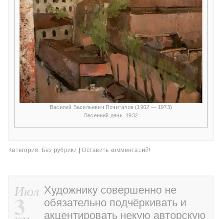
Василий Васильевич Почиталов (1902 — 1973)
Весенний день. 1932
Категория:
Без рубрики
|
Оставить комментарий!
Июл
Художнику совершенно не
3
обязательно подчёркивать и
акцентировать некую авторскую