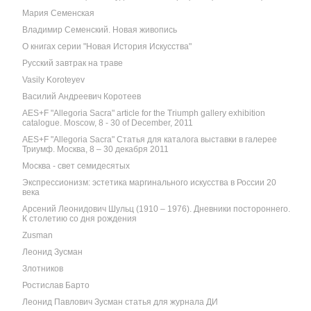
Мария Семенская
Владимир Семенский. Новая живопись
О книгах серии "Новая История Искусства"
Русский завтрак на траве
Vasily Koroteyev
Василий Андреевич Коротеев
AES+F "Allegoria Sacra" article for the Triumph gallery exhibition
catalogue. Moscow, 8 - 30 of December, 2011
AES+F "Allegoria Sacra" Статья для каталога выставки в галерее
Триумф. Москва, 8 – 30 декабря 2011
Москва - свет семидесятых
Экспрессионизм: эстетика маргинального искусства в России 20
века
Арсений Леонидович Шульц (1910 – 1976). Дневники постороннего.
К столетию со дня рождения
Zusman
Леонид Зусман
Злотников
Ростислав Барто
Леонид Павлович Зусман статья для журнала ДИ