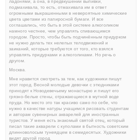
ладонями, а она, в предвкушении выпивки,
подмахивала, то есть, отмахивала им в ответ
огромными выкрашенными в невероятные химические
цвета цветами из папиросной бумаги. И все
соглашались, что быть в этой системе алкоголиком
намного честнее, чем управлять спивающимся
городом. Просто, чтобы быть подчинённым придурком
не нужно делать тех нелепых телодвижений и
заиканий, которые требуются от того, кто взялся
управлять придурками и алкоголиками. Но речь о
другом.
Москва.
Мне нравится смотреть за тем, как художники пишут
этот город. Весной молодые девочки с этюдниками
приходят к Новодевечьему монастырю и пишут его
грязно-белые стены, отражающиеся в мутной воде
пруда. Но место это так красиво само по себе, что
нужно в качестве натуры учащимся рисовать студентам
и авторам сувенирных акварелей для иностранных
туристов. У меня есть знакомый святой отец, который
писал такие акварели с куполами в бытность советским
длинноволосым тунеядцем в семидесятых. Художники
видят другой город.