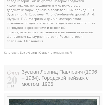
повод говорить об искусстве, которое создаётся
художниками, пришедшими в мир искусства в
двадцатых годах; однако в послевоенный период Л. П.
Зусман,
В. А. Коротеев
,
Ф. В. Семёнов-Амурский
,
А. И.
Шугрин
,
Т. А. Маврина
и другие мастера этого
поколения создают искусство, содержание которого не
совпадает с ценностями и эстетикой
«шестидесятников», но является не менее значимым
феноменом культурной истории России второй
половины ХХ столетия.
Категория:
Без рубрики
|
Оставить комментарий!
Окт
Зусман Леонид Павлович (1906
20
– 1984). Городской пейзаж с
мостом. 1926
2014