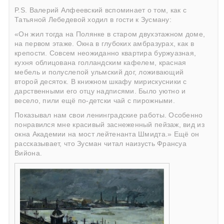
P.S. Валерий Алфеевский вспоминает о том, как с
Татьяной Лебедевой ходил в гости к Зусману:
«Он жил тогда на Полянке в старом двухэтажном доме,
на первом этаже. Окна в глубоких амбразурах, как в
крепости. Совсем неожиданно квартира буржуазная,
кухня облицована голландским кафелем, красная
мебель и полуслепой ульмский дог, ложивающий
второй десяток. В книжном шкафу мирискусники с
дарственными его отцу надписями. Было уютно и
весело, пили ещё по-детски чай с пирожными.
Показывал нам свои ленинградские работы. Особенно
понравился мне красивый заснеженный пейзаж, вид из
окна Академии на мост лейтенанта Шмидта.» Ещё он
рассказывает, что Зусман читал наизусть Франсуа
Вийона.