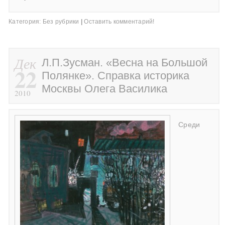
Категория:
Без рубрики
|
Оставить комментарий!
Дек
Л.П.Зусман. «Весна на Большой
22
Полянке». Справка историка
Москвы Олега Василика
2010
Среди