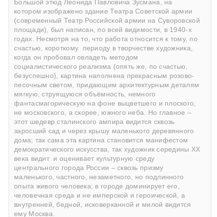
Большой этюд Леонида Павловича Зусмана, на
котором изображено здание Театра Советской армии
(современный Театр Российской армии на Суворовской
площади), был написан, по всей видимости, в 1940-х
годах. Несмотря на то, что работа относится к тому, по
счастью, короткому периоду в творчестве художника,
когда он пробовал овладеть методом
социалистического реализма (опять же, по счастью,
безуспешно), картина наполнена прекрасным розово-
песочным светом, придающим архитектурным деталям
мягкую, струящуюся объёмность, немного
фантасмагорическую на фоне выцветшего и плоского,
не московского, а скорее, южного неба. Но главное –
этот шедевр сталинского ампира видится сквозь
заросший сад и через крышу маленького деревянного
дома; так сама эта картина становится манифестом
демократического искусства, так художник середины ХХ
века видит и оценивает культурную среду
центрального города России – сквозь призму
маленького, частного, незаметного, но подлинного
опыта живого человека; в городе доминирует его,
человечная среда и не имперской и героической, а
внутренней, бедной, исковерканной и милой видится
ему Москва.