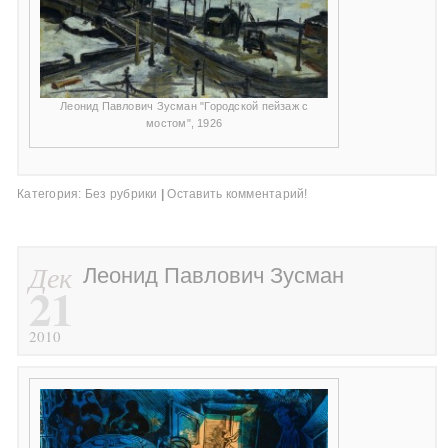
Леонид Павлович Зусман "Городской пейзаж с
мостом", 1926
Категория:
Без рубрики
|
Оставить комментарий!
Дек
Леонид Павлович Зусман
21
2010