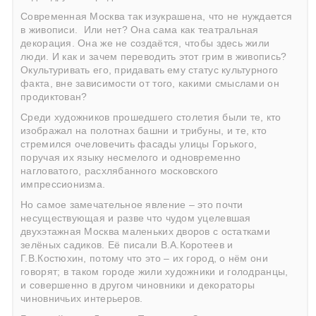
Современная Москва так изукрашена, что не нуждается
в живописи. Или нет? Она сама как театральная
декорация. Она же не создаётся, чтобы здесь жили
люди. И как и зачем переводить этот грим в живопись?
Окультуривать его, придавать ему статус культурного
факта, вне зависимости от того, какими смыслами он
продиктован?
Среди художников прошедшего столетия были те, кто
изображал на полотнах башни и трибуны, и те, кто
стремился очеловечить фасады улицы Горького,
поручая их языку несмелого и одновременно
нагловатого, расхлябанного московского
импрессионизма.
Но самое замечательное явление – это почти
несуществующая и разве что чудом уцелевшая
двухэтажная Москва маленьких дворов с остатками
зелёных садиков. Её писали В.А.Коротеев и
Г.В.Костюхин, потому что это – их город, о нём они
говорят; в таком городе жили художники и голодранцы,
и совершенно в другом чиновники и декораторы
чиновничьих интерьеров.