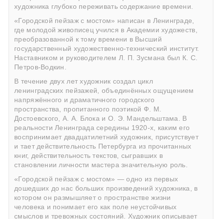
художника глубоко переживать содержание времени.
«Городской пейзаж с мостом» написан в Ленинграде,
где молодой живописец учился в Академии художеств,
преобразованной к тому времени в Высший
государственный художественно-технический институт.
Наставником и руководителем Л. П. Зусмана был К. С.
Петров-Водкин.
В течение двух лет художник создал цикл
ленинградских пейзажей, объединённых ощущением
напряжённого и драматичного городского
пространства, пропитанного поэтикой Ф. М.
Достоевского, А. А. Блока и О. Э. Мандельштама. В
реальности Ленинграда середины 1920-х, каким его
воспринимает двадцатилетний художник, присутствует
и тает действительность Петербурга из прочитанных
книг, действительность текстов, сыгравших в
становлении личности мастера значительную роль.
«Городской пейзаж с мостом» — одно из первых
дошедших до нас больших произведений художника, в
котором он размышляет о пространстве жизни
человека и понимает его как поле неустойчивых
смыслов и тревожных состояний. Художник описывает