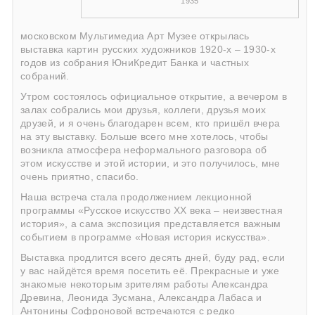
1935
московском Мультимедиа Арт Музее открылась
выставка картин русских художников 1920-х – 1930-х
годов из собрания ЮниКредит Банка и частных
собраний.
Утром состоялось официальное открытие, а вечером в
залах собрались мои друзья, коллеги, друзья моих
друзей, и я очень благодарен всем, кто пришёл вчера
на эту выставку. Больше всего мне хотелось, чтобы
возникла атмосфера неформального разговора об
этом искусстве и этой истории, и это получилось, мне
очень приятно, спасибо.
Наша встреча стала продолжением лекционной
программы «Русское искусство ХХ века – неизвестная
история», а сама экспозиция представляется важным
событием в программе «Новая история искусства».
Выставка продлится всего десять дней, буду рад, если
у вас найдётся время посетить её. Прекрасные и уже
знакомые некоторым зрителям работы Александра
Древина, Леонида Зусмана, Александра Лабаса и
Антонины Софроновой встречаются с редко