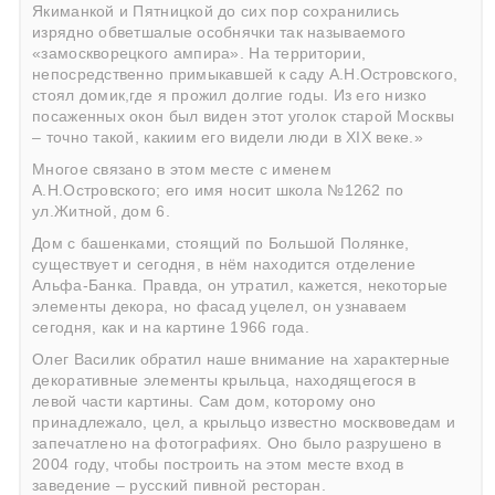
Якиманкой и Пятницкой до сих пор сохранились
изрядно обветшалые особнячки так называемого
«замоскворецкого ампира». На территории,
непосредственно примыкавшей к саду А.Н.Островского,
стоял домик,где я прожил долгие годы. Из его низко
посаженных окон был виден этот уголок старой Москвы
– точно такой, какиим его видели люди в XIX веке.»
Многое связано в этом месте с именем
А.Н.Островского; его имя носит школа №1262 по
ул.Житной, дом 6.
Дом с башенками, стоящий по Большой Полянке,
существует и сегодня, в нём находится отделение
Альфа-Банка. Правда, он утратил, кажется, некоторые
элементы декора, но фасад уцелел, он узнаваем
сегодня, как и на картине 1966 года.
Олег Василик обратил наше внимание на характерные
декоративные элементы крыльца, находящегося в
левой части картины. Сам дом, которому оно
принадлежало, цел, а крыльцо известно москвоведам и
запечатлено на фотографиях. Оно было разрушено в
2004 году, чтобы построить на этом месте вход в
заведение – русский пивной ресторан.