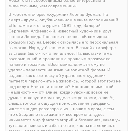
может стать собеседником более интересным и
значительным, чем современники.
В коротком очерке «Художник Леонид Зусман. На
смерть друга», опубликованном в книге воспоминаний
«По памяти и с натуры» в 1991 году, Валерий
Сергеевич Алфеевский, известный художник и друг
юности Леонида Павловича, пишет: «В семьдесят
восьмом году на Беговой открылась его персональная
выставка. Народу было немного. В самой атмосфере
выставки было что-то печальное. На выставке тема
воспоминаний и прощания с прошлым прозвучала
наивно и тоскливо. «Воспоминания» эти ему не
удалось перевести на язык живописной формы. И
видишь, как свою тоску об утраченном художник
пытается переложить на живопись, которой этот груз не
под силу.» Наивно и тоскливо? Настоящее имя этой
«наивности» – отчаяние, когда художник вовсе не
думает о допустимом пределе искренности, а живёт,
слыша голоса и ощущая прикосновения ушедших,
ищет язык для разговора с их – нашим миром, с тем,
что объединяет все жизни и все времена; здесь
начинается мир фантасмагорий и беззакония, какая уж
тут застенчивость и забота о том, как ты выглядишь в