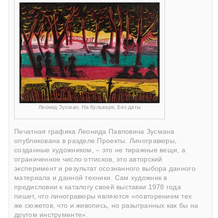
Леонид Зусман. На бульваре, Без даты
Печатная графика Леонида Павловича Зусмана
опубликована в разделе Проекты. Линогравюры,
созданные художником, – это не тиражные вещи, а
ограниченное число оттисков, это авторский
эксперимент и результат осознанного выбора данного
материала и данной техники. Сам художник в
предисловии к каталогу своей выставки 1978 года
пишет, что линогравюры являются «повторением тех
же сюжетов, что и живопись, но разыгранных как бы на
другом инструменте».