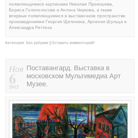
появляющимися картинами Николая Прокошева,
Бориса Голополосова и Антона Чиркова, а также
впервые появляющимися в выставочном пространстве
произведениями Георгия Щетинина, Арсения Шульца и
Александра Риттиха.
Категория:
Без рубрики
|
Оставить комментарий!
Ноя
Поставангард. Выставка в
6
московском Мультимедиа Арт
Музее.
2012