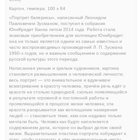
Картон, темпера. 100 х 84
«Портрет балерины», написанный
Леонидом
Павловичем Зусманом
, поступил в собрание
ЮниКредит Банка летом 2014 года. Работа стала
знаковым приобретением для коллекции ЮниКредит:
она не только является одним из самых известных и
часто воспроизводимых произведений Л. П. Зусмана
1960-х годов, но и важным сообщением о содержании
русской культуры этого периода.
Написанная умным и зрелым художником, картина
становится размышлением о человеческой личности;
весь портрет — это внимательное и вдумчивое
всматривание в красоту человека, причём речь идёт о
красоте не столько природной, сколько появляющейся
в результате огромной и постоянной работы и
проявляющейся в процессе жизни человека; эта
красота раскрывается как воплощение намерения
людей — становиться теми, кем они недавно только
мечтали быть. Человек как будто наполняется
содержанием дела, которое он выбрал делом своей
жизни. Выразительная пластика портрета побуждает к
тому, чтобы различать в нём индивидуальные черты