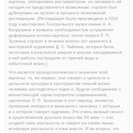
картины, скопирована реставратором, но проверить её
сегодня не представляется возможным: портрет был
дублирован на оргалит в процессе технической
реставрации. (Реставрация была произведена в 2010
году в мастерских Театрального музея имени А. А.
Бахрушина и вызвана необходимостью устранения
деформации основы картины: после смерти Л. П.
Зусмана портрет в течение многих лет хранился в
мастерской художника Д. С. Хайкина, которая была
затоплена в результате аварии и многие находившиеся
в ней работы пострадали от горячей воды и
избыточной влаги.)
Что касается культурологического значения этой
картины, то, во-первых, она говорит о ценности и
цельности культуры в пространстве личной жизни
человека шестидесятых годов и, будучи сообщением о
впечатляющей серии портретов современников,
сделанных Л. П. Зусманом в этот период, является
примером интереса и внимания к человеку, с которым
и о котором говорит художник. Это очень важный смысл
в существовании русского искусства ХХ века — оно
создаёт свою реальность и говорит на своём языке,
игнорируя реальность и язык власти. И во-вторых, это