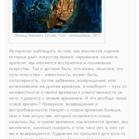
Леонид Павлович Зусман "Сон", линогравюра, 1977
Интересно наблюдать за тем, как меняются оценки,
которые даёт искусству время, окружение, коллеги,
зрители; как меняется восприятие и понимание
искусства. Так и должно быть, это жизнь смыслов, это
путь искусства – известность, может быть,
популярность, потом забвение, возвращение, или
исчезновение на долгие времена, и наоборот – путь от
неизвестности в своём времени к ответственности за
него, к диалогу с новым временем. И что вообще такое
«своё время»? Наверное, возвращения и
востребованности говорят о новом времени больше,
чем о том искусстве, которое появляется снова,
казалось бы, в чужом времени, как меняется время, мы
меняемся, начиная говорить о том, чего нет, а оно тут
же и возвращается. Художник из прошлого для кого-то