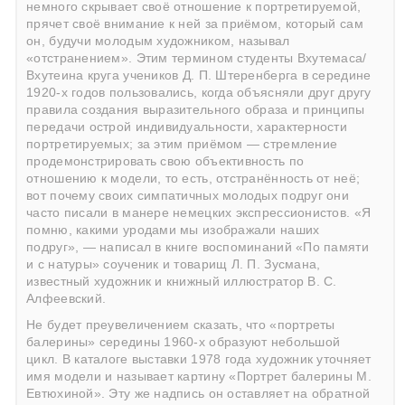
немного скрывает своё отношение к портретируемой,
прячет своё внимание к ней за приёмом, который сам
он, будучи молодым художником, называл
«отстранением». Этим термином студенты Вхутемаса/
Вхутеина круга учеников Д. П. Штеренберга в середине
1920-х годов пользовались, когда объясняли друг другу
правила создания выразительного образа и принципы
передачи острой индивидуальности, характерности
портретируемых; за этим приёмом — стремление
продемонстрировать свою объективность по
отношению к модели, то есть, отстранённость от неё;
вот почему своих симпатичных молодых подруг они
часто писали в манере немецких экспрессионистов. «Я
помню, какими уродами мы изображали наших
подруг», — написал в книге воспоминаний «По памяти
и с натуры» соученик и товарищ Л. П. Зусмана,
известный художник и книжный иллюстратор В. С.
Алфеевский.
Не будет преувеличением сказать, что «портреты
балерины» середины 1960-х образуют небольшой
цикл. В каталоге выставки 1978 года художник уточняет
имя модели и называет картину «Портрет балерины М.
Евтюхиной». Эту же надпись он оставляет на обратной