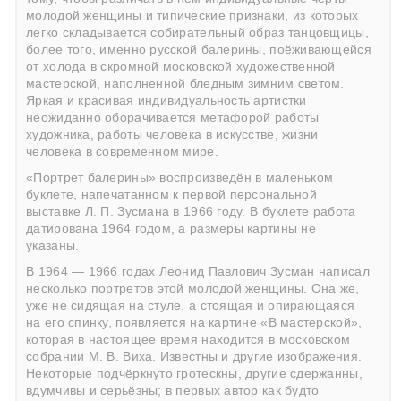
молодой женщины и типические признаки, из которых
легко складывается собирательный образ танцовщицы,
более того, именно русской балерины, поёживающейся
от холода в скромной московской художественной
мастерской, наполненной бледным зимним светом.
Яркая и красивая индивидуальность артистки
неожиданно оборачивается метафорой работы
художника, работы человека в искусстве, жизни
человека в современном мире.
«Портрет балерины» воспроизведён в маленьком
буклете, напечатанном к первой персональной
выставке Л. П. Зусмана в 1966 году. В буклете работа
датирована 1964 годом, а размеры картины не
указаны.
В 1964 — 1966 годах Леонид Павлович Зусман написал
несколько портретов этой молодой женщины. Она же,
уже не сидящая на стуле, а стоящая и опирающаяся
на его спинку, появляется на картине «В мастерской»,
которая в настоящее время находится в московском
собрании М. В. Виха. Известны и другие изображения.
Некоторые подчёркнуто гротескны, другие сдержанны,
вдумчивы и серьёзны; в первых автор как будто