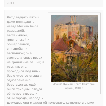
2011
Лет двадцать пять и
даже пятнадцать
назад Москва была
размазнёй,
застенчивой,
грязненькой и
обшарпанной,
спившейся и
заспанной; она
смотрела снизу вверх
на гранитные башни; в
том, как она
проходила под ними
было чувство стыда и
одновременно
Леонид Зусман. Театр Советской
бесстыдства; ещё
армии, 1940-е
были трибуны, откуда
её приветствовали
отцы города, народа и
державы, они махали ей покровительственно вялыми