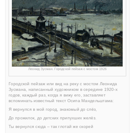
Леонид Зусман. Городской пейзаж с мостом 1926
Городской пейзаж или вид на реку с мостом Леонида
Зусмана, написанный художником в середине 1920-х
годов, каждый раз, когда я вижу его, заставляет
вспоминать известный текст Осипа Мандельштама:
Я вернулся в мой город, знакомый до слёз,
До прожилок, до детских припухших желёз.
Ты вернулся сюда – так глотай же скорей