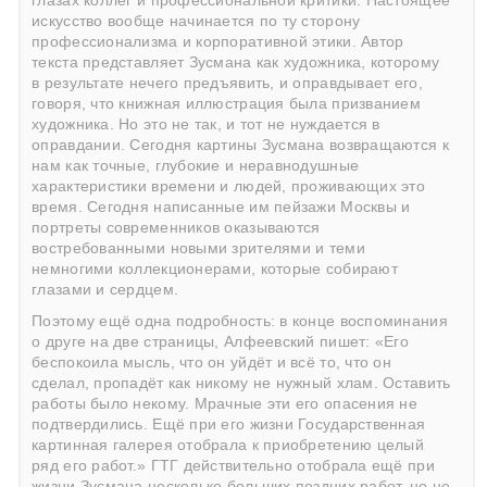
глазах коллег и профессиональной критики. Настоящее
искусство вообще начинается по ту сторону
профессионализма и корпоративной этики. Автор
текста представляет Зусмана как художника, которому
в результате нечего предъявить, и оправдывает его,
говоря, что книжная иллюстрация была призванием
художника. Но это не так, и тот не нуждается в
оправдании. Сегодня картины Зусмана возвращаются к
нам как точные, глубокие и неравнодушные
характеристики времени и людей, проживающих это
время. Сегодня написанные им пейзажи Москвы и
портреты современников оказываются
востребованными новыми зрителями и теми
немногими коллекционерами, которые собирают
глазами и сердцем.
Поэтому ещё одна подробность: в конце воспоминания
о друге на две страницы, Алфеевский пишет: «Его
беспокоила мысль, что он уйдёт и всё то, что он
сделал, пропадёт как никому не нужный хлам. Оставить
работы было некому. Мрачные эти его опасения не
подтвердились. Ещё при его жизни Государственная
картинная галерея отобрала к приобретению целый
ряд его работ.» ГТГ действительно отобрала ещё при
жизни Зусмана несколько больших поздних работ, но не