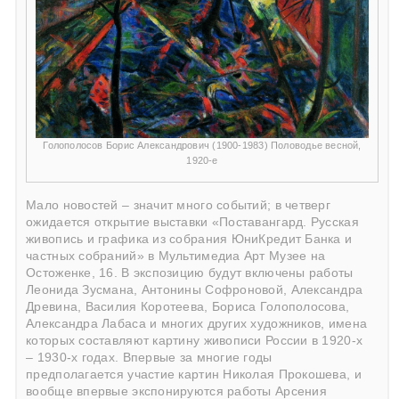
Голополосов Борис Александрович (1900-1983) Половодье весной,
1920-е
Мало новостей – значит много событий; в четверг
ожидается открытие выставки «Поставангард. Русская
живопись и графика из собрания ЮниКредит Банка и
частных собраний» в Мультимедиа Арт Музее на
Остоженке, 16. В экспозицию будут включены работы
Леонида Зусмана, Антонины Софроновой, Александра
Древина, Василия Коротеева, Бориса Голополосова,
Александра Лабаса и многих других художников, имена
которых составляют картину живописи России в 1920-х
– 1930-х годах. Впервые за многие годы
предполагается участие картин Николая Прокошева, и
вообще впервые экспонируются работы Арсения