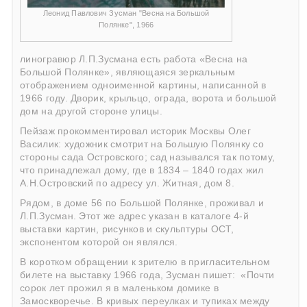
Леонид Павлович Зусман "Весна на Большой
Полянке", 1966
линогравюр Л.П.Зусмана есть работа «Весна на
Большой Полянке», являющаяся зеркальным
отображением одноименной картины, написанной в
1966 году. Дворик, крыльцо, ограда, ворота и большой
дом на другой стороне улицы.
Пейзаж прокомментировал историк Москвы Олег
Василик: художник смотрит на Большую Полянку со
стороны сада Островского; сад назывался так потому,
что принадлежал дому, где в 1834 – 1840 годах жил
А.Н.Островский по адресу ул. Житная, дом 8.
Рядом, в доме 56 по Большой Полянке, проживал и
Л.П.Зусман. Этот же адрес указан в каталоге 4-й
выставки картин, рисунков и скульптуры ОСТ,
экспонентом которой он являлся.
В коротком обращении к зрителю в пригласительном
билете на выставку 1966 года, Зусман пишет: «Почти
сорок лет прожил я в маленьком домике в
Замоскворечье. В кривых переулках и тупиках между