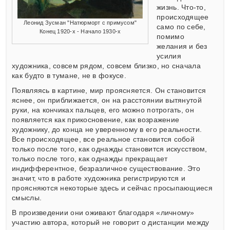
жизнь. Что-то,
происходящее
Леонид Зусман "Натюрморт с примусом"
само по себе,
Конец 1920-х - Начало 1930-х
помимо
желания и без
усилия
художника, совсем рядом, совсем близко, но сначала
как будто в тумане, не в фокусе.
Появляясь в картине, мир проясняется. Он становится
яснее, он приближается, он на расстоянии вытянутой
руки, на кончиках пальцев, его можно потрогать, он
появляется как прикосновение, как возражение
художнику, до конца не уверенному в его реальности.
Все происходящее, все реальное становится собой
только после того, как однажды становится искусством,
только после того, как однажды прекращает
индифферентное, безразличное существование. Это
значит, что в работе художника регистрируются и
проясняются некоторые здесь и сейчас просыпающиеся
смыслы.
В произведении они оживают благодаря «личному»
участию автора, который не говорит о дистанции между