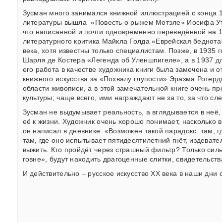
Зусман много занимался книжной иллюстрацией с конца 19
литературы вышла «Повесть о рыжем Мотэле» Иосифа Утк
что написанной и почти одновременно переведённой на 1
литературного критика Майкла Голда «Еврейская беднота
века, хотя известны только специалистам. Позже, в 1935
Шарля де Костера «Легенда об Уленшпигеле», а в 1937 дл
его работа в качестве художника книги была замечена и 
книжного искусства за «Похвалу глупости» Эразма Ротерда
области живописи, а в этой замечательной книге очень 
культуры; чаще всего, ими награждают не за то, за что сл
Зусман не выдумывает реальность, а вглядывается в неё,
её к жизни. Художник очень хорошо понимает, насколько 
он написал в дневнике: «Возможен такой парадокс: там, гд
там, где оно испытывает пятидесятилетний гнёт, издевате
выжить. Кто пройдёт через страшный фильтр? Только силь
говне», будут находить драгоценные слитки, свидетельств
И действительно – русское искусство ХХ века в наши дн