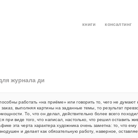
книги
консалтинг
для журнала ди
пособны работать «на приёме» или говорить то, чего не думают
а заказ, выполняя картины на заданные темы, то результат превз
ощности. То, что он делал, действительно более всего походи
я при виде того, что написал, настолько, что решил оставить жи
фике эта черта характера художника очень заметна: то, что ему
внодушен и делает как обязательную работу, наверное, оставляе