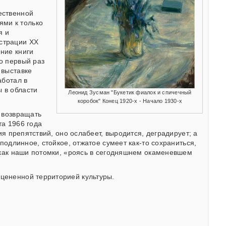
ественной
ями к только
я и
юстрации ХХ
ние книги
о первый раз
 выставке
аботал в
 в области
Леонид Зусман "Букетик фиалок и спичечный
коробок" Конец 1920-х - Начало 1930-х
т возвращать
та 1966 года
ия препятствий, оно ослабеет, выродится, деградирует; а
 подлинное, стойкое, отжатое сумеет как-то сохраниться,
, как наши потомки, «роясь в сегодняшнем окаменевшем
оцененной территорией культуры.