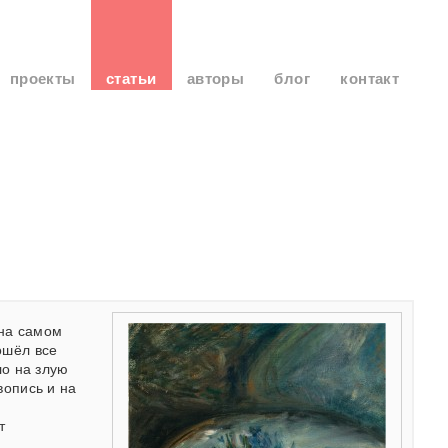
проекты
статьи
авторы
блог
контакт
 на самом
ошёл все
ло на злую
вопись и на
т