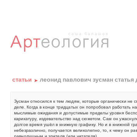
статьи
леонид павлович зусман статья 
Зусман относился к тем людям, которые органически не с
деле. Когда в конце тридцатых он попробовал работать н
мыслимые ожидания и допустимые пределы уровня беспом
карикатуру, издевательство над сюжетом. Сам он ужаснулс
долгое время ушёл в книжную графику. Но и в книжной гра
небезразлично, получается великолепно, то, к чему он ра
равнодушным и зрителя (или читателя).