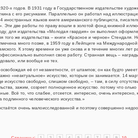
20-х годов. В 1931 году в Государственном издательстве худож
ина с его рисунками. Параллельно он работал над иллюстраци
4 иностранных языков книге американского публициста, писател
». Эти две работы по праву вошли в золотой фонд книжной илл
 году, для издательства «Молодая гвардия» он выполнил оформле
я того же издательства – книги «Красное и черное» Стендаля. Н
отмечена много позже, в 1959 году в Лейпциге на Международной
мского. К этому времени он уже снова и в течение многих лет р
профессионально выполнил свою работу. Странная вещь – награды
едовало, или вообще не тех.
 освобождая её от незаметности, от штампов; он как будто умее
важно «неактуальное» искусство, которым он занимается. 14 мар
е искусство свободно, слишком свободно, – там, в силу отсутств
льства, зажим, созреет полноценное искусство. потому что олько
ные. Всё то, что слабее, отсеется. интересно, очень интересно
а подлинного человеческого искусства.»
и остаётся очень малоисследованной и поэтому совершенно недо
Страницы:
1
2
3
4
5
6
7
8
9
10