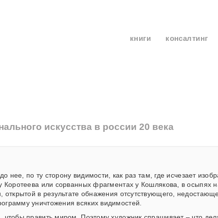
книги
консалтинг
нального искусства в россии 20 века
до нее, по ту сторону видимости, как раз там, где исчезает изоб
у Коротеева или сорванных фрагментах у Кошлякова, в осыпях н
, открытой в результате обнажения отсутствующего, недостающе
рограмму уничтожения всяких видимостей.
, чтобы править миром. Поэтому художник спрашивает – что дел