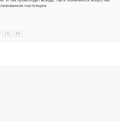
и. И так происходит всегда, так и появляется искусство
еализованное настоящее.
4
15
16