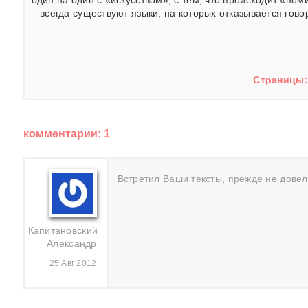
один на один с «искусством», с тем, что происходит «поми
– всегда существуют языки, на которых отказывается гов
Страницы
комментарии: 1
Встретил Ваши тексты, прежде не довел
Капитановский
Александр
25 Авг 2012