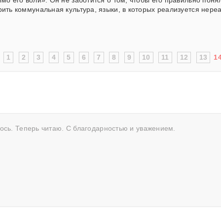
мо его воли». Он не заботится о том, чтобы его правильно понял
орить коммунальная культура, языки, в которых реализуется нер
:
1
2
3
4
5
6
7
8
9
10
11
12
13
1
ось. Теперь читаю. С благодарностью и уважением.