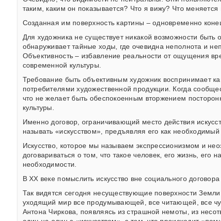
таким, каким он показывается? Что я вижу? Что меняется 
Созданная им поверхность картины – одновременно конец
Для художника не существует никакой возможности быть 
обнаруживает тайные ходы, где очевидна неполнота и не
Объективность – избавление реальности от ощущения вр
современной культуры.
Требование быть объективным художник воспринимает ка
потребителями художественной продукции. Когда сообщес
что не желает быть обеспокоенным вторжением посторон
культуры.
Именно договор, ограничивающий место действия искусст
называть «искусством», предъявляя его как необходимы
Искусство, которое мы называем экспрессионизмом и неоэ
договариваться о том, что такое человек, его жизнь, его н
необходимости.
В ХХ веке помыслить искусство вне социального договор
Так видятся сегодня несуществующие поверхности Земли
уходящий мир все продумывающей, все читающей, все чув
Антона Чиркова, появляясь из страшной немоты, из несотв