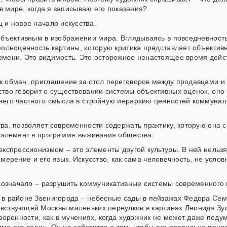
в мире, когда я записываю его показания?
 и новое начало искусства.
объективным в изображении мира. Вглядываясь в повседневность
полноценность картины, которую критика представляет объектив
емени. Это видимость. Это осторожное ненастоящее время дейс
к обман, приглашение за стол переговоров между продавцами и
тво говорит о существовании системы объективных оценок, оно 
него частного смысла в стройную иерархию ценностей коммуна
ва, позволяет современности содержать практику, которую она 
й элемент в программе выживания общества.
кспрессионизмом – это элементы другой культуры. В ней нельзя 
амерение и его язык. Искусство, как сама человечность, не услов
а означало – разрушить коммуникативные системы современного
 в районе Звенигорода – небесные сады в пейзажах Федора Семе
ствующей Москвы маленьких переулков в картинах Леонида Зусм
оренности, как в мучениях, когда художник не может даже подум