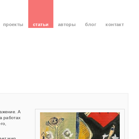
проекты
статьи
авторы
блог
контакт
ражение. А
а работах
го,
ает мир