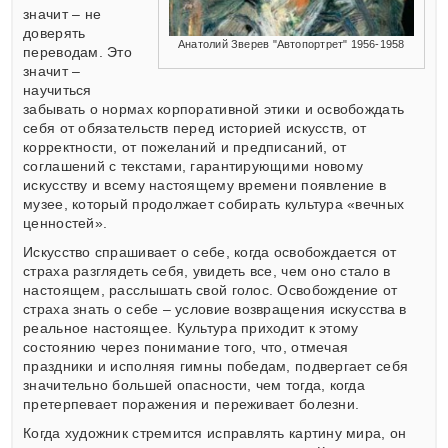
значит – не
доверять
Анатолий Зверев "Автопортрет" 1956-1958
переводам. Это
значит –
научиться
забывать о нормах корпоративной этики и освобождать
себя от обязательств перед историей искусств, от
корректности, от пожеланий и предписаний, от
соглашений с текстами, гарантирующими новому
искусству и всему настоящему времени появление в
музее, который продолжает собирать культура «вечных
ценностей».
Искусство спрашивает о себе, когда освобождается от
страха разглядеть себя, увидеть все, чем оно стало в
настоящем, расслышать свой голос. Освобождение от
страха знать о себе – условие возвращения искусства в
реальное настоящее. Культура приходит к этому
состоянию через понимание того, что, отмечая
праздники и исполняя гимны победам, подвергает себя
значительно большей опасности, чем тогда, когда
претерпевает поражения и переживает болезни.
Когда художник стремится исправлять картину мира, он