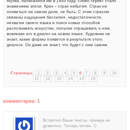
Мунка, написанной им в 1893 году, слово «крик» стало
знамением эпохи. Крик – страх небытия. Страх не
появиться на самом деле, не быть. С этим страхом
связаны ощущения бессилия, недостаточности,
нехватки своего языка и поиск новых способов
распознавать искусство, попытки спрашивать о нем,
вовлекая его в диалог на новом языке. Художник не
знает, какие формы появятся в результате этого
диалога. Он даже не знает, что будет с ним самим.
Страницы:
1
2
3
4
5
6
7
8
9
10
11
12
13
14
15
16
комментарии: 1
Встретил Ваши тексты, прежде не
довелось. Теперь читаю. С