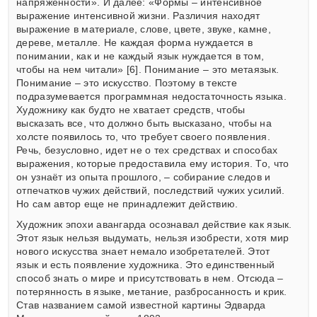
напряженности». И далее: «Формы – интенсивное
выражение интенсивной жизни. Различия находят
выражение в материале, слове, цвете, звуке, камне,
дереве, металле. Не каждая форма нуждается в
понимании, как и не каждый язык нуждается в том,
чтобы на нем читали» [6]. Понимание – это метаязык.
Понимание – это искусство. Поэтому в тексте
подразумевается программная недостаточность языка.
Художнику как будто не хватает средств, чтобы
высказать все, что должно быть высказано, чтобы на
холсте появилось то, что требует своего появления.
Речь, безусловно, идет не о тех средствах и способах
выражения, которые предоставила ему история. То, что
он узнаёт из опыта прошлого, – собирание следов и
отпечатков чужих действий, последствий чужих усилий.
Но сам автор еще не принадлежит действию.
Художник эпохи авангарда осознавал действие как язык.
Этот язык нельзя выдумать, нельзя изобрести, хотя мир
нового искусства знает немало изобретателей. Этот
язык и есть появление художника. Это единственный
способ знать о мире и присутствовать в нем. Отсюда –
потерянность в языке, метание, разбросанность и крик.
Став названием самой известной картины Эдварда