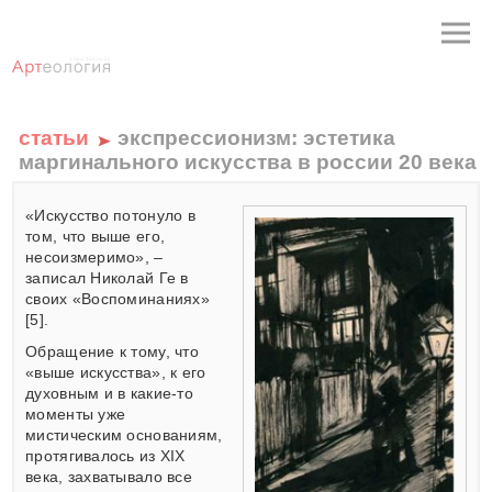
статьи
экспрессионизм: эстетика
маргинального искусства в россии 20 века
«Искусство потонуло в
том, что выше его,
несоизмеримо», –
записал Николай Ге в
своих «Воспоминаниях»
[5].
Обращение к тому, что
«выше искусства», к его
духовным и в какие-то
моменты уже
мистическим основаниям,
протягивалось из ХIХ
века, захватывало все