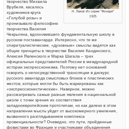
творчество Михаила
Врубеля, касалось
Н. Лаков Из серии "Фонари"
художников круга
1925
«Голубой розы» и
пронизывало философию
творчества Василия
Чекрыгина, вдохновившего фундаментальную школу в
русском поставангарде. Интересно, что те же
спиритуалистические, «духовные» смыслы видятся как
общие принципы в творчестве Василия Кандинского,
Алексея Явленского и Марка Шагала – трех
официальных представителей России в международной
истории экспрессионизма. Поэтому нет оснований
говорить о непосредственной трансляции в дискурс
русского авангарда смысловых блоков и пластических
жестов, которые могли бы быть маркированы как
«экспрессионистические». Наверное, можно
рассматривать самые разные явления в национальной
школе с точки зрения их соответствия
западноевропейским прототипам, но как далеко в этом
направлении мысль уйдет от высокомерного умиления,
вызванного разглядыванием комплекса
провинциальности? Очевидно, что пути, пройденные
фовистами во Франции и участниками объединения