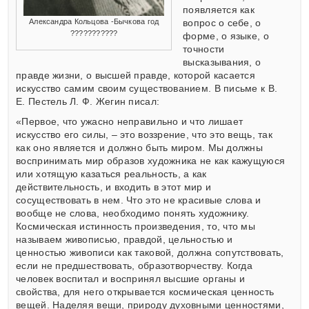
появляется как
Александра Кольцова -Бычкова год
вопрос о себе, о
???????????
форме, о языке, о
точности
высказывания, о
правде жизни, о высшей правде, которой касается
искусство самим своим существованием. В письме к В.
Е. Пестель Л. Ф. Жегин писал:
«Первое, что ужасно неправильно и что лишает
искусство его силы, – это воззрение, что это вещь, так
как оно является и должно быть миром. Мы должны
воспринимать мир образов художника не как кажущуюся
или хотящую казаться реальность, а как
действительность, и входить в этот мир и
сосуществовать в нем. Что это не красивые слова и
вообще не слова, необходимо понять художнику.
Космическая истинность произведения, то, что мы
называем живописью, правдой, цельностью и
ценностью живописи как таковой, должна сопутствовать,
если не предшествовать, образотворчеству. Когда
человек воспитал и воспринял высшие органы и
свойства, для него открывается космическая ценность
вещей. Наделяя вещи, природу духовными ценностями,