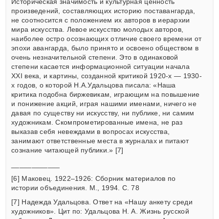
Историческая значимость и культурная ценность
произведений, составляющих историю поставангарда,
не соотносится с положением их авторов в иерархии
мира искусства. Левое искусство молодых авторов,
наиболее остро осознающих отличие своего времени от
эпохи авангарда, было принято и освоено обществом в
очень незначительной степени. Это в одинаковой
степени касается информационной ситуации начала
ХХI века, и картины, созданной критикой 1920-х — 1930-
х годов, о которой Н.А.Удальцова писала: «Наша
критика подобна биржевикам, играющим на повышение
и понижение акций, играя нашими именами, ничего не
давая по существу ни искусству, ни публике, ни самим
художникам. Скомпрометированные имена, не раз
выказав себя невеждами в вопросах искусства,
занимают ответственные места в журналах и питают
сознание читающей публики.» [7]
____________
[6] Маковец. 1922–1926: Сборник материалов по
истории объединения. М., 1994. С. 78
[7] Надежда Удальцова. Ответ на «Нашу анкету среди
художников». Цит по: Удальцова Н. А. Жизнь русской