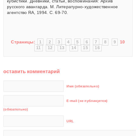
кубистики. Дневники, статьи, воспоминания: Архив
русского авангарда. М. Литературно-художественное
агентство RA, 1994. С. 69-70.
Страницы:
1
2
3
4
5
6
7
8
9
10
11
12
13
14
15
16
оставить комментарий
Имя (обязательно)
E-mail (не публикуется)
(обязательно)
URL