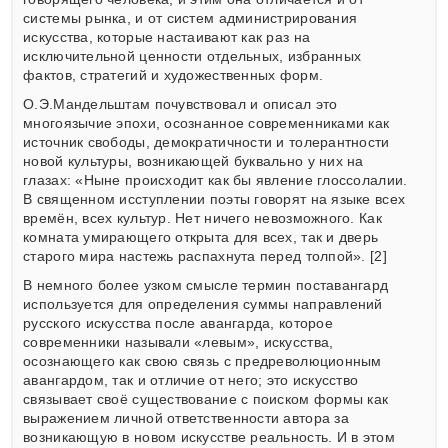
системы рынка, и от систем администрирования
искусства, которые настаивают как раз на
исключительной ценности отдельных, избранных
фактов, стратегий и художественных форм.
О.Э.Мандельштам почувствовал и описал это
многоязычие эпохи, осознанное современниками как
источник свободы, демократичности и толерантности
новой культуры, возникающей буквально у них на
глазах: «Ныне происходит как бы явление глоссолалии.
В священном исступлении поэты говорят на языке всех
времён, всех культур. Нет ничего невозможного. Как
комната умирающего открыта для всех, так и дверь
старого мира настежь распахнута перед толпой». [2]
В немного более узком смысле термин поставангард
используется для определения суммы направлений
русского искусства после авангарда, которое
современники называли «левым», искусства,
осознающего как свою связь с предреволюционным
авангардом, так и отличие от него; это искусство
связывает своё существование с поиском формы как
выражением личной ответственности автора за
возникающую в новом искусстве реальность. И в этом