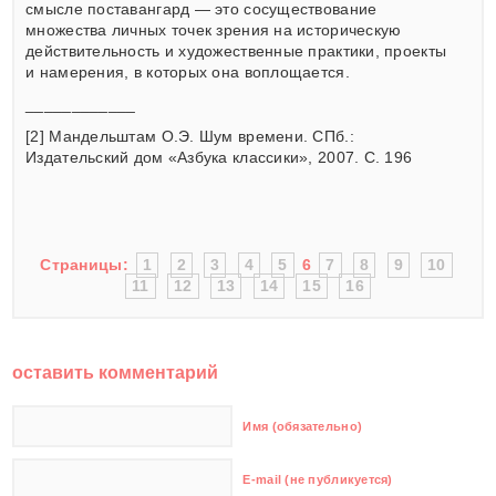
смысле поставангард — это сосуществование
множества личных точек зрения на историческую
действительность и художественные практики, проекты
и намерения, в которых она воплощается.
____________
[2] Мандельштам О.Э. Шум времени. СПб.:
Издательский дом «Азбука классики», 2007. С. 196
Страницы:
1
2
3
4
5
6
7
8
9
10
11
12
13
14
15
16
оставить комментарий
Имя (обязательно)
E-mail (не публикуется)