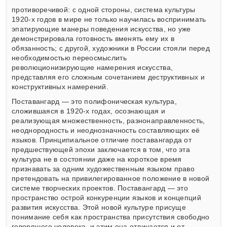
противоречивой: с одной стороны, система культуры
1920-х годов в мире не только научилась воспринимать
эпатирующие манеры поведения искусства, но уже
демонстрировала готовность вменять ему их в
обязанность; с другой, художники в России стояли перед
необходимостью переосмыслить
революционизирующие намерения искусства,
представляя его сложным сочетанием деструктивных и
конструктивных намерений.
Поставангард — это полифоническая культура,
сложившаяся в 1920-х годах, осознающая и
реализующая множественность, разнонаправленность,
неоднородность и неоднозначность составляющих её
языков. Принципиальное отличие поставангарда от
предшествующей эпохи заключается в том, что эта
культура не в состоянии даже на короткое время
признавать за одним художественным языком право
претендовать на привилегированное положение в новой
системе творческих проектов. Поставангард — это
пространство острой конкуренции языков и концепций
развития искусства. Этой новой культуре присуще
понимание себя как пространства присутствия свободно
говорящего человека, и этим она отличается и от