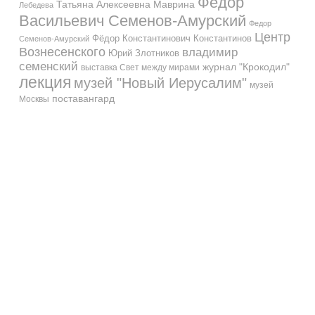
Федор
Татьяна Алексеевна Маврина
Лебедева
Васильевич Семенов-Амурский
Федор
Центр
Фёдор Константинович Константинов
Семенов-Амурский
Вознесенского
владимир
Юрий Злотников
семенский
журнал "Крокодил"
выставка Свет между мирами
лекция
музей "Новый Иерусалим"
музей
поставангард
Москвы