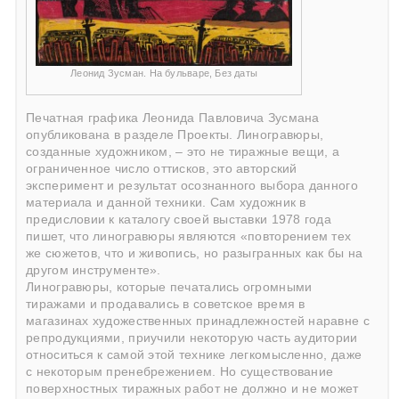
Леонид Зусман. На бульваре, Без даты
Печатная графика Леонида Павловича Зусмана
опубликована в разделе Проекты. Линогравюры,
созданные художником, – это не тиражные вещи, а
ограниченное число оттисков, это авторский
эксперимент и результат осознанного выбора данного
материала и данной техники. Сам художник в
предисловии к каталогу своей выставки 1978 года
пишет, что линогравюры являются «повторением тех
же сюжетов, что и живопись, но разыгранных как бы на
другом инструменте».
Линогравюры, которые печатались огромными
тиражами и продавались в советское время в
магазинах художественных принадлежностей наравне с
репродукциями, приучили некоторую часть аудитории
относиться к самой этой технике легкомысленно, даже
с некоторым пренебрежением. Но существование
поверхностных тиражных работ не должно и не может