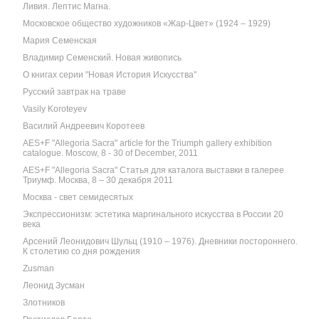
Ливия. Лептис Магна.
Московское общество художников «Жар-Цвет» (1924 – 1929)
Мария Семенская
Владимир Семенский. Новая живопись
О книгах серии "Новая История Искусства"
Русский завтрак на траве
Vasily Koroteyev
Василий Андреевич Коротеев
AES+F "Allegoria Sacra" article for the Triumph gallery exhibition
catalogue. Moscow, 8 - 30 of December, 2011
AES+F "Allegoria Sacra" Статья для каталога выставки в галерее
Триумф. Москва, 8 – 30 декабря 2011
Москва - свет семидесятых
Экспрессионизм: эстетика маргинального искусства в России 20
века
Арсений Леонидович Шульц (1910 – 1976). Дневники постороннего.
К столетию со дня рождения
Zusman
Леонид Зусман
Злотников