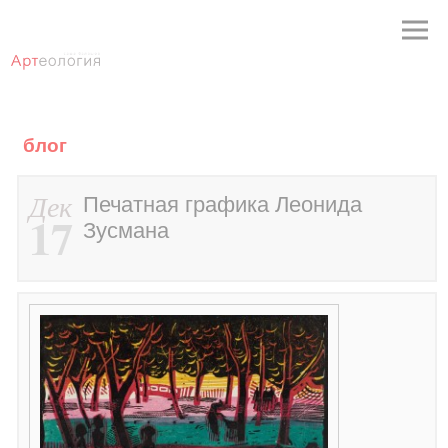
блог
Дек
Печатная графика Леонида
17
Зусмана