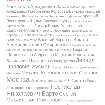
Александр Аркадьевич Лабас
Александр Лабас
Александра Григорьевна Кольцова-Бычкова
Анатолий
Арсений
Иванович Шугрин
Антонина Федоровна Софронова
Леонидович Шульц
Арсений Шульц
Библиотека им.
Большой театр
Борис Алексеевич
Тургенева
Смирнов-Русецкий
Борис Чернышев
Валерий Сахатов
Варвара Дмитриевна Бубнова
Василий
Василий Андреевич Коротеев
Виктор
Василий Коротеев
Васильевич Почиталов
Анемподистович Смирнов
Выставка «Невесомость.
Георгий
Александр Лабас о скорости прогрессе и любви»
Константин
Иван Андреевич Малютин
Щетинин
Леонид
Васильевич Кузнецов
Леонид Зусман
Павлович Зусман
Мария Владимировна
Маковец
Михаил Ксенофонтович Соколов
Мыслина
Москва
Музей искусств имени И. В. Савицкого
Раиса
Ростислав
Александровна Флоренская
Николаевич Барто
Сергей
Михайлович Романович
Татьяна Александровна