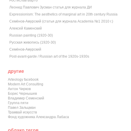
Ростислав Барто
Леонид Павлович Зусман статья для журнала ДИ
Expressionism: The aesthetics of marginal art in 20th century Russia
Семёнов-Амурский (статья для журнала Academia №1 2010 г.)
Алексей Каменский
Russian painting (1920-30)
Русская живопись (1920-30)
Семёнов-Амурский
Post-avant-garde / Russian art of the 1920s-1930s
другие
Arteology facebook
Modern Art Consulting
Антон Чирков
Борис Чернышев
Владимир Семенский
Группа пяти
Павел Зальцман
Трамвай искусств
Фонд художника Александра Лабаса
облако тегов