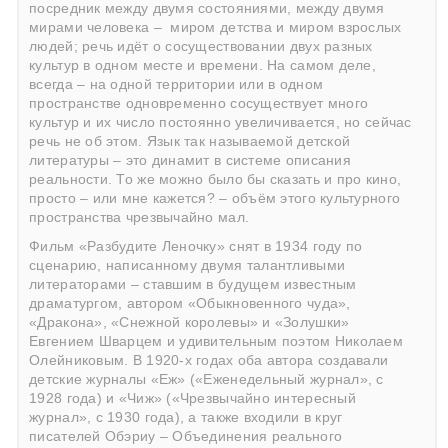
посредник между двумя состояниями, между двумя
мирами человека – миром детства и миром взрослых
людей; речь идёт о сосуществовании двух разных
культур в одном месте и времени. На самом деле,
всегда – на одной территории или в одном
пространстве одновременно сосуществует много
культур и их число постоянно увеличивается, но сейчас
речь не об этом. Язык так называемой детской
литературы – это динамит в системе описания
реальности. То же можно было бы сказать и про кино,
просто – или мне кажется? – объём этого культурного
пространства чрезвычайно мал.
Фильм «Разбудите Леночку» снят в 1934 году по
сценарию, написанному двумя талантливыми
литераторами – ставшим в будущем известным
драматургом, автором «Обыкновенного чуда»,
«Дракона», «Снежной королевы» и «Золушки»
Евгением Шварцем и удивительным поэтом Николаем
Олейниковым. В 1920-х годах оба автора создавали
детские журналы «Еж» («Еженедельный журнал», с
1928 года) и «Чиж» («Чрезвычайно интересный
журнал», с 1930 года), а также входили в круг
писателей Обэриу – Объединения реального