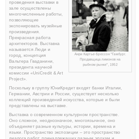
проведения выставки в
зале осуществлены
многочисленные работы,
позволяющие
экспонировать музейные
произведения.
Прекрасная работа
архитекторов. Выставка
называется Люди и
Анри Картье-Брессон "Гамбург.
город, концепция
Продавщица лимонов на
Вальтера Гваданини,
рыбном рынке", 1952
президента научной
комиссии «UniCredit & Art
Project».
Поскольку в группу ЮниКредит входят банки Италии,
Германии, Австрии и России, существует несколько
коллекций произведений искусства, которые и были
представлены на выставке.
Выставка о современном культурном пространстве.
Оно сложное, неоднозначное, многоязычное, оно
объединяет разные культуры, истории, времена и
языки. Пространство экспозиции – это пространство
диалога работ, принадлежащих разным эпохам и