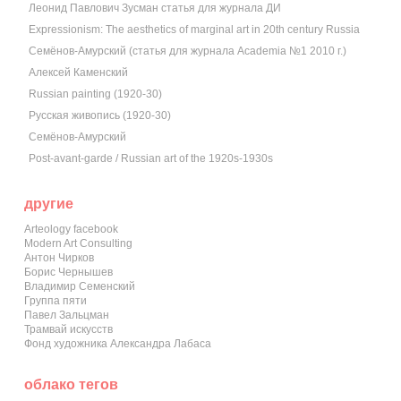
Леонид Павлович Зусман статья для журнала ДИ
Expressionism: The aesthetics of marginal art in 20th century Russia
Семёнов-Амурский (статья для журнала Academia №1 2010 г.)
Алексей Каменский
Russian painting (1920-30)
Русская живопись (1920-30)
Семёнов-Амурский
Post-avant-garde / Russian art of the 1920s-1930s
другие
Arteology facebook
Modern Art Consulting
Антон Чирков
Борис Чернышев
Владимир Семенский
Группа пяти
Павел Зальцман
Трамвай искусств
Фонд художника Александра Лабаса
облако тегов