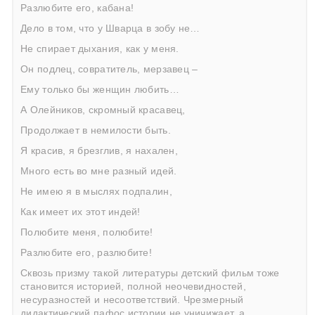
Разлюбите его, кабана!
Дело в том, что у Шварца в зобу не…
Не спирает дыхания, как у меня.
Он подлец, совратитель, мерзавец –
Ему только бы женщин любить…
А Олейников, скромный красавец,
Продолжает в немилости быть.
Я красив, я брезглив, я нахален,
Много есть во мне разный идей.
Не имею я в мыслях подпалин,
Как имеет их этот индей!
Полюбите меня, полюбите!
Разлюбите его, разлюбите!
Сквозь призму такой литературы детский фильм тоже
становится историей, полной неочевидностей,
несуразностей и несоответствий. Чрезмерный
дидактический пафос истории не уничижает, а