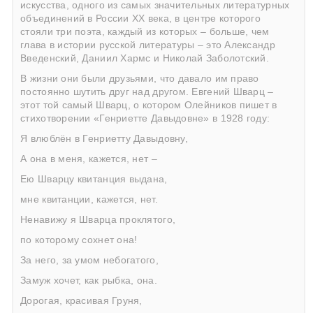
искусства, одного из самых значительных литературных
объединений в России ХХ века, в центре которого
стояли три поэта, каждый из которых – больше, чем
глава в истории русской литературы – это Александр
Введенский, Даниил Хармс и Николай Заболотский.
В жизни они были друзьями, что давало им право
постоянно шутить друг над другом. Евгений Шварц –
этот той самый Шварц, о котором Олейников пишет в
стихотворении «Генриетте Давыдовне» в 1928 году:
Я влюблён в Генриетту Давыдовну,
А она в меня, кажется, нет –
Ею Шварцу квитанция выдана,
мне квитанции, кажется, нет.
Ненавижу я Шварца проклятого,
по которому сохнет она!
За него, за умом небогатого,
Замуж хочет, как рыбка, она.
Дорогая, красивая Груня,