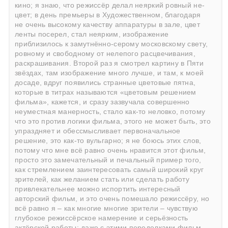
кино; я знаю, что режиссёр делал неяркий ровный не-
цвет; в день премьеры в Художественном, благодаря
не очень высокому качеству аппаратуры в зале, цвет
ленты посерел, стал неярким, изображение
приблизилось к замутнённо-серому московскому свету,
ровному и свободному от нелепого расцвечивания,
раскрашивания. Второй раз я смотрел картину в Пяти
звёздах, там изображение много лучше, и там, к моей
досаде, вдруг появились странные цветовые пятна,
которые в титрах называются «цветовым решением
фильма», кажется, и сразу зазвучала совершенно
неуместная манерность, стало как-то неловко, потому
что это против логики фильма, этого не может быть, это
упраздняет и обессмысливает первоначальное
решение, это как-то вульгарно; я не боюсь этих слов,
потому что мне всё равно очень нравится этот фильм,
просто это замечательный и печальный пример того,
как стремлением заинтересовать самый широкий круг
зрителей, как желанием стать или сделать работу
привлекательнее можно испортить интересный
авторский фильм, и это очень помешало режиссёру, но
всё равно я – как многие многие зрители – чувствую
глубокое режиссёрское намерение и серьёзность
актёрской работы; даже с этими переделками фильм