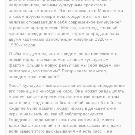
направлениям, разным культурным проектам и
национальным школам. Это выставка не о Москве и ни
о каком другом конкретном городе, но о том, как
человек открывает для себя современное культурное/
городское пространство. Москва, как город, ставший
местом проведения выставки, скромно представлена
двумя картинами из коллекции живописи 1920-х –
1930-х годов.
О чём мы думаем, что мы видим, когда приезжаем в
новый город, сталкиваемся с новым культурным
фактом, слышим новую речь? Как мы себя ведём, как
реагируем, что говорим? Раскрываем замысел,
находим план или хаос?
Хаос? Культура – всегда осознание хаоса, определение
его границ, но никогда не хаос. Она может размышлять
о хаосе, может переживать фантомную память о том
состоянии, когда она не была собой, когда её не было,
когда не было памяти; может играть в декадентские
игры и называть их, как ей заблагорассудится.
Городская среда может казаться хаотичной, может
даже быть хаотичной, но никакое высказывание, даже
если смысл этого высказывания «я есть хаос», не