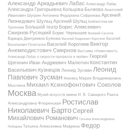
Александр Аркадьевич Лабас
Александр Лабас
Александра Григорьевна Кольцова-Бычкова
Анатолий
Арсений
Иванович Шугрин
Антонина Федоровна Софронова
Леонидович Шульц
Арсений Шульц
Библиотека им.
Большой театр
Борис Алексеевич
Тургенева
Смирнов-Русецкий
Борис Чернышев
Валерий Сахатов
Варвара Дмитриевна Бубнова
Василий
Василий Андреевич Коротеев
Виктор
Василий Коротеев
Васильевич Почиталов
Анемподистович Смирнов
Выставка «Невесомость.
Георгий
Александр Лабас о скорости прогрессе и любви»
Константин
Иван Андреевич Малютин
Щетинин
Леонид
Васильевич Кузнецов
Леонид Зусман
Павлович Зусман
Мария Владимировна
Маковец
Михаил Ксенофонтович Соколов
Мыслина
Москва
Музей искусств имени И. В. Савицкого
Раиса
Ростислав
Александровна Флоренская
Николаевич Барто
Сергей
Михайлович Романович
Татьяна Александровна
Федор
Татьяна Алексеевна Маврина
Лебедева