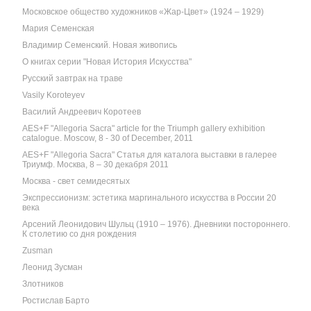
Московское общество художников «Жар-Цвет» (1924 – 1929)
Мария Семенская
Владимир Семенский. Новая живопись
О книгах серии "Новая История Искусства"
Русский завтрак на траве
Vasily Koroteyev
Василий Андреевич Коротеев
AES+F "Allegoria Sacra" article for the Triumph gallery exhibition
catalogue. Moscow, 8 - 30 of December, 2011
AES+F "Allegoria Sacra" Статья для каталога выставки в галерее
Триумф. Москва, 8 – 30 декабря 2011
Москва - свет семидесятых
Экспрессионизм: эстетика маргинального искусства в России 20
века
Арсений Леонидович Шульц (1910 – 1976). Дневники постороннего.
К столетию со дня рождения
Zusman
Леонид Зусман
Злотников
Ростислав Барто