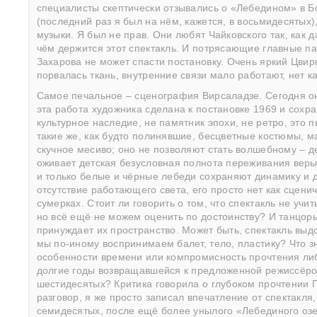
специалисты скептически отзывались о «Лебедином» в Бо
(последний раз я был на нём, кажется, в восьмидесятых)
музыки. Я был не прав. Они любят Чайковского так, как д
чём держится этот спектакль. И потрясающие главные па
Захарова не может спасти постановку. Очень яркий Цвир
порвалась ткань, внутренние связи мало работают, нет к
Самое печальное – сценография Вирсаладзе. Сегодня о
эта работа художника сделана к постановке 1969 и сохра
культурное наследие, не памятник эпохи, не ретро, это
такие же, как будто полинявшие, бесцветные костюмы, 
скучное месиво; оно не позволяют стать волшебному – д
оживает детская безусловная полнота переживания веры,
и только белые и чёрные лебеди сохраняют динамику и 
отсутствие работающего света, его просто нет как сцени
сумерках. Стоит ли говорить о том, что спектакль не уч
но всё ещё не можем оценить по достоинству? И танцоры 
принуждает их пространство. Может быть, спектакль выд
мы по-иному воспринимаем балет, тело, пластику? Что з
особенности времени или компромисность прочтения либ
долгие годы возвращавшейся к предложенной режиссёром
шестидесятых? Критика говорила о глубоком прочтении Г
разговор, я же просто записал впечатление от спектакля,
семидесятых, после ещё более унылого «Лебединого озе