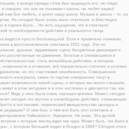
льшом, я всегда прежде готов был защищать его, не глядя
, и говорил, что они не понимают школы, не любят нашей
ай нам Бог любить, и ценят нашу школу. Музыка и школа – то, на
ртии. Но сегодня было очень мало спектакля, и блестящая
ко в партии Шута… Но есть ощущение, что в спектакле
акой-то необходимости действия и реальности танца.
на видится просто беспомощной. Если я правильно понимаю,
нена в восстановленном спектакле 2001 года. Это не
 пыльные, душные, задавившие сцену бесцветные декорации и
мало рассчитанные на движение, богатые и сливающиеся в
ействительностью, стать волшебным действию, в котором
 искренности и отчаяния; всё поразительно статично и условно
драматизм, но это счастливая неизбежность. Совершенное
ческого материала, какие-то партии совершенно тонут в
итывает возможности новой сцены, о которых мы много слышали,
живут в этом антураже и в этих костюмах и двигаются так, как
охся? Ведь у него была очень хорошая критика. Может, сегодня
начит сегодня это мутное и несвободное действие, отражающее
ретто в постановке, перенесшей вмешательство цензуры и
 редакции? О чём был, о чём мог быть этот спектакль в
ригоровичем Чайковского. Наверное. Не знаю. Это долгий
 встречи с которым месяц ждал как чуда. Может быть, так было в
ра», с которым Большой ездил в Лондон в 1969? Сегодня этого