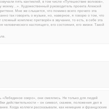
озвучали пять кантиклей, в том числе «Путешествие волхвов»,
у моему…». Художественный руководитель проекта Алексей
риттене. Мне же слышится, что помимо всего прочего эта
анно так говорить о музыке, но, наверное, я говорю о том, что
 сложный комплекс претворён в звучание, то есть, в себе эта
 человеческого настоящего, его состояния, его жизни. Такой
ала.
ь «Лебединое озеро», они смеялись. Не только для людей
обки действительности – он символ, скажем, положения дел в
ние. Когда коллеги рассказывали, как немецкие и французские