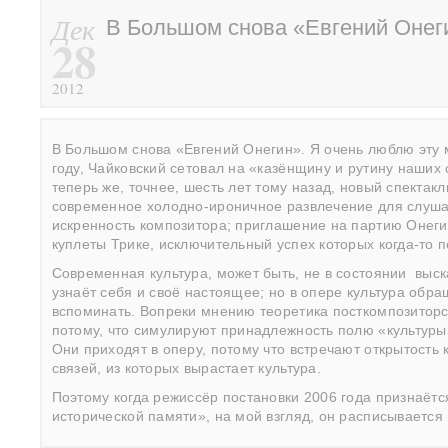
Дек
В Большом снова «Евгений Онеги
28
2012
В Большом снова «Евгений Онегин». Я очень люблю эту м
году, Чайковский сетовал на «казёнщину и рутину наших
теперь же, точнее, шесть лет тому назад, новый спектакл
современное холодно-ироничное развлечение для слуша
искренность композитора; приглашение на партию Онег
куплеты Трике, исключительный успех которых когда-то 
Современная культура, может быть, не в состоянии выск
узнаёт себя и своё настоящее; но в опере культура обр
вспоминать. Вопреки мнению теоретика посткомпозиторс
потому, что симулируют принадлежность полю «культуры»
Они приходят в оперу, потому что встречают открытость
связей, из которых вырастает культура.
Поэтому когда режиссёр постановки 2006 года признаётс
исторической памяти», на мой взгляд, он расписывается