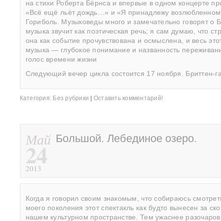
на стихи Роберта Бёрнса и впервые в одном концерте пр
«Всё ещё льёт дождь…» и «Я принадлежу возлюбленном
Гориболь. Музыковеды много и замечательно говорят о Б
музыка звучит как поэтическая речь; я сам думаю, что стр
она как событие прочувствована и осмыслена, и весь этот
музыка — глубокое понимание и названность переживания
голос времени жизни
Следующий вечер цикла состоится 17 ноября. Бриттен-г
Категория:
Без рубрики
|
Оставить комментарий!
Май
Большой. Лебединое озеро.
24
2013
Когда я говорил своим знакомым, что собираюсь смотрет
моего поколения этот спектакль как будто вынесен за ск
нашем культурном пространстве. Тем ужаснее разочарова