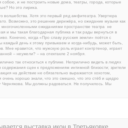
 собою, и не построить новые дома, театры, города, которые
рые? Но это лирика.
-то волшебства. Хотя это первый ряд амфитеатра. Увертюра
вато. Возможно, это решение дерижёра, но ожидание музыки как
и многочисленными ожиданиями пространстве театра не
ная и мы такая благодарная публика и так рады вернуться в
иво. Конечно, когда «Про славу русския земли» поётся с
 каждый день к этому привыкаем и когда-нибудь, может быть,
 Мне нравится, что мужскую роль играет контртенор, играет
анной – неужели? – на спектакле 2 ноября.
илично так относиться к публике. Неприлично видеть в людях
одя содержания сцен к предложениям интимной близости; зрители
еакция на действие не обязательно выражается хохотом,
очень хорошо знали, что это смешно, что это стёб и щедро
ту Чернякова. Мы должны радоваться. Не получилось. Мы
ывается выставка икон в Третьяковке.