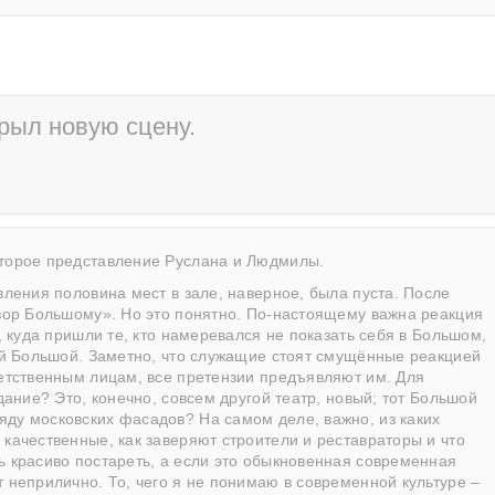
рыл новую сцену.
второе представление Руслана и Людмилы.
вления половина мест в зале, наверное, была пуста. После
озор Большому». Но это понятно. По-настоящему важна реакция
е, куда пришли те, кто намеревался не показать себя в Большом,
вый Большой. Заметно, что служащие стоят смущённые реакцией
ветственным лицам, все претензии предъявляют им. Для
дание? Это, конечно, совсем другой театр, новый; тот Большой
яду московских фасадов? На самом деле, важно, из каких
 качественные, как заверяют строители и реставраторы и что
ь красиво постареть, а если это обыкновенная современная
т неприлично. То, чего я не понимаю в современной культуре –