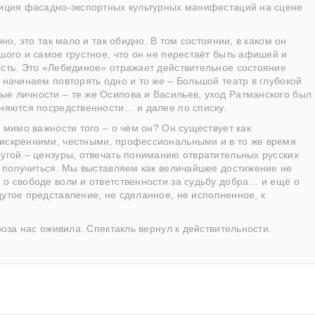
адиция фасадно-экспортных культурных манифестаций на сцене
но, это так мало и так обидно. В том состоянии, в каком он
шого и самое грустное, что он не перестаёт быть афишей и
есть. Это «Лебединое» отражает действительное состояние
 начинаем повторять одно и то же – Большой театр в глубокой
ые личности – те же Осипова и Васильев, уход Ратманского был
еняются посредственности… и далее по списку.
, мимо важности того – о чём он? Он существует как
 искренними, честными, профессиональными и в то же время
ругой – цензуры, отвечать пониманию отвратительных русских
ет получиться. Мы выставляем как величайшее достижение не
 о свободе воли и ответственности за судьбу добра… и ещё о
дутое представление, не сделанное, не исполненное, к
роза нас оживила. Спектакль вернул к действительности.