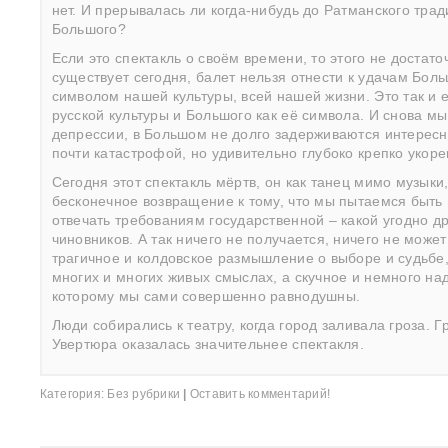
нет. И прерывалась ли когда-нибудь до Ратманского тр
Большого?
Если это спектакль о своём времени, то этого не достаточ
существует сегодня, балет нельзя отнести к удачам Боль
символом нашей культуры, всей нашей жизни. Это так и 
русской культуры и Большого как её символа. И снова мы
депрессии, в Большом не долго задерживаются интересн
почти катастрофой, но удивительно глубоко крепко укор
Сегодня этот спектакль мёртв, он как танец мимо музыки
бесконечное возвращение к тому, что мы пытаемся быть
отвечать требованиям государственной – какой угодно д
чиновников. А так ничего не получается, ничего не мож
трагичное и колдовское размышление о выборе и судьбе,
многих и многих живых смыслах, а скучное и немного на
которому мы сами совершенно равнодушны.
Люди собирались к театру, когда город заливала гроза. Г
Увертюра оказалась значительнее спектакля.
Категория:
Без рубрики
|
Оставить комментарий!