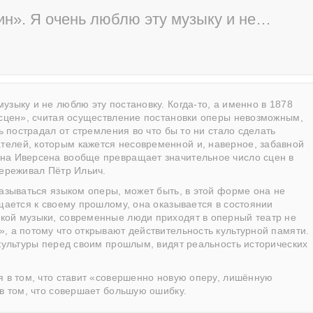
н». Я очень люблю эту музыку и не…
узыку и не люблю эту постановку. Когда-то, а именно в 1878
 сцен», считая осуществление постановки оперы невозможным,
ь пострадал от стремления во что бы то ни стало сделать
телей, которым кажется несовременной и, наверное, забавной
ина Иверсена вообще превращает значительное число сцен в
переживал Пётр Ильич.
азываться языком оперы, может быть, в этой форме она не
ащается к своему прошлому, она оказывается в состоянии
кой музыки, современные люди приходят в оперный театр не
, а потому что открывают действительность культурной памяти.
 культуры перед своим прошлым, видят реальность исторических
я в том, что ставит «совершенно новую оперу, лишённую
 в том, что совершает большую ошибку.