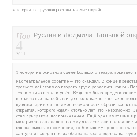
Категория:
Без рубрики
|
Оставить комментарий!
Ноя
Руслан и Людмила. Большой отк
4
2011
3 ноября на основной сцене Большого театра показано 
Как театральное событие – это скандал. В конце предста
третьего действия со второго яруса раздались крики «П
тех, кто тихо встал и ушёл. Ведь это было представлени
и отмечаться на событии, для кого важно, что такое но
публики. Зрители, не имея возможности обратиться к от
открытия, которого ждали столько лет, это невозможно. З
стал призраком, воспоминанием. Ещё одна имитация в р
материалов он сделан, потому что если они настоящие и
как раз вызывает сомнения, то Большому просто осталос
халтура и всегдашнее жлобство на фоне воровства, буде