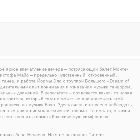
ое яркое впечатление вечера – потрясающий балет Монте-
истофа Майо – предельно чувственный, откровенный,
танец, и работа Йормы Эло с труппой Большого «Dream of
удивительный опыт понимания и узнавания музыки танцором,
альных движений. В результате – появляется какая- то новая
ая зрителя, который сам не может не принадлежать этой
ранциско на музыку Баха. Здесь очень интересно наблюдать,
енным движением классическая форма. То есть то, о жизни
 не смог оценить только «Классическую симфонию».
ороша Анна Нечаева. Но я не поклонник Тителя.