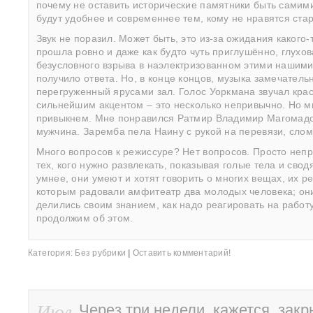
почему не оставить исторические памятники быть самими
будут удобнее и современнее тем, кому не нравятся ста
Звук не поразил. Может быть, это из-за ожидания какого
прошла ровно и даже как будто чуть приглушённо, глухо
безусловного взрыва в наэлектризованном этими нашим
получило ответа. Но, в конце концов, музыка замечатель
перегруженный ярусами зал. Голос Уоркмана звучал крас
сильнейшим акцентом – это несколько непривычно. Но мы
привыкнем. Мне понравился Ратмир Владимир Магомадов.
мужчина. Заремба пела Наину с рукой на перевязи, слом
Много вопросов к режиссуре? Нет вопросов. Просто непр
тех, кого нужно развлекать, показывая голые тела и св
умнее, они умеют и хотят говорить о многих вещах, их р
которым радовали амфитеатр два молодых человека; они 
делились своим знанием, как надо реагировать на рабо
продолжим об этом.
Категория:
Без рубрики
|
Оставить комментарий!
Июл
Через три недели, кажется, закр