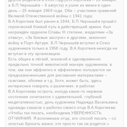
а Б.П.Чернышёв – 6 августа) и ушли из жизни в один
день – 25 января 1969 года. Оба – участники сражений
Великой Отечественной войны с 1941 года;
В.А.Коротеев был ранен в 1944, Б.П.Чернышёв прошёл
героический боевой путь в действующей армии, был
награждён орденом Славы III степени, медалями «За
отвагу», «За боевые заслуги» и другими, закончил
войну в Порт-Артуре. Б.П.Чернышёв вступил в Союз
художников только в 1958 году, В.А.Коротеев никогда не
вступал в эту организацию.
Есть общее в лёгкой, эскизной и одновременно
предельно точной живописной манере художников, в
том, как они эффектно и эффективно пользуются не
предназначенными для рисования материалами –
газетами, обоями и т.д. Хотя, может быть, здесь
интереснее говорить о различиях: в работах
В.А.Коротеева острота, иногда какое-то нервное
состояние сочетается с удивительной, глубокой
медитативностью; дочь художника Надежда Васильевна
однажды сказала о работах своего отца В.А.Коротеева:
«Чтобы так писать, необходима УВЕРЕННОСТЬ
ОТЧАЯНИЯ. Я вспоминаю отца, его способ писать – со
злостью бросить мазок; это просто так не родится.»