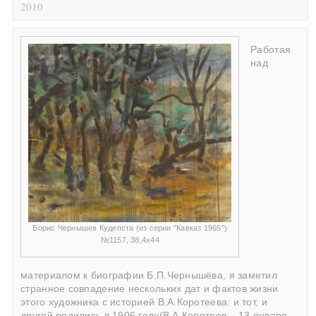
2010
Работая
над
Борис Чернышев Кудепста (из серии "Кавказ 1965")
№1157, 38,4х44
материалом к биографии Б.П.Чернышёва, я заметил
странное совпадение нескольких дат и фактов жизни
этого художника с историей В.А.Коротеева: и тот, и
другой родились в 1906 году(В.А.Коротеев – 13 января,