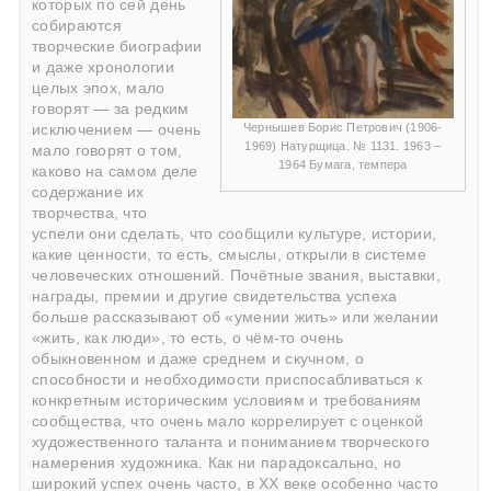
которых по сей день
собираются
творческие биографии
и даже хронологии
целых эпох, мало
говорят — за редким
Чернышев Борис Петрович (1906-
исключением — очень
1969) Натурщица. № 1131. 1963 –
мало говорят о том,
1964 Бумага, темпера
каково на самом деле
содержание их
творчества, что
успели они сделать, что сообщили культуре, истории,
какие ценности, то есть, смыслы, открыли в системе
человеческих отношений. Почётные звания, выставки,
награды, премии и другие свидетельства успеха
больше рассказывают об «умении жить» или желании
«жить, как люди», то есть, о чём-то очень
обыкновенном и даже среднем и скучном, о
способности и необходимости приспосабливаться к
конкретным историческим условиям и требованиям
сообщества, что очень мало коррелирует с оценкой
художественного таланта и пониманием творческого
намерения художника. Как ни парадоксально, но
широкий успех очень часто, в ХХ веке особенно часто