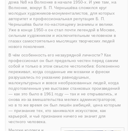
дома №8 на Волхонке в начале 1950-х. И уже там, на
Волхонке, вокруг
Б. П. Чернышёва
сложился круг
молодых художников-монументалистов, для которых
авторитет и профессиональная репутация Б. П.
Чернышёва были по-настоящему значимы и велики.
Уже в конце 1950-х он стал почти легендой в Москве,
сильным художником и исключительным человеком в
глазах самостоятельно мыслящих творческих людей
нового поколения.
В чём особенность его незаурядной личности? Как
профессионал он был предельно честен перед самим
собой и только в этом смысле честолюбив: болезненно
переживал, когда созданные им мозаики и фрески
разрушались по указанию равнодушных,
малокультурных и вовсе необразованных людей, когда
подготовленные уже выставки станковых произведений
— как это было в 1961 году — так и не открывались, и
снова из-за вмешательства мелких администраторов;
но в то же время он был лишён амбиций, цена которым
— признание тех, кто занимался искусством, как
карьерой, и чьё признание ничего не значит для
честного человека.
Многие коллеги и