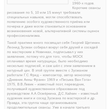
1960-х годов.
Короткие сеансы
рисования по 5, 10 или 15 минут требовали
специальных навыков, могли способствовать
появлению особого художественного приёма или
почерка и даже могли становиться основанием
возникновения новой, альтернативной системы оценок
профессионализма.
Такой практике много посвящал себя Георгий Щетинин.
Леонид Зусман собирал вокруг себя друзей и соседей
по мастерским в Новинках, подписывал у них
заявление, потому что для того, чтобы МОСХ
оплачивал время натурщицы, было необходимо
несколько подписей, и сам шёл с этим заявлением в
натурный цех. В этой группе вместе с Зусманом
работали Г.С.Фрид – композитор, автор моноопер
«Дневник Анны Франк» 1969 и «Письма Ван Гога»
1975, В.В.Левик – известный поэт, переводчик,
получивший художественное образование под
руководством А.А.Осмёркина, Д.С.Хайкин – известный
художник книги и сосед Зусмана по мастерской и др.
Правда, эта группа чаще организовывала
продолжительные сеансы. Уже в начале третьего