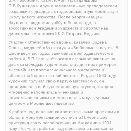
В.А.Фаворский, К.Н.Истомин, Н.А.Удальцова,
П.В.Кузнецов и другие замечательные преподаватели,
создавшие в двадцатых годах знаменитую московскую
школу нового искусства. После реорганизации
Вхутеина продолжил учёбу в Ленинграде, в
воссозданной Академии художеств и работал над
дипломом в мастерской К.С.Петрова-Водкина.
Участник Отечественной войны, кавалер Ордена
Славы, медалей «За отвагу» и «За боевые заслуги». В
шестидесятых годах, занимаясь преподавательской
работой, Б.П.Чернышёв оказал огромное влияние на
десятки молодых художников, став для них примером
высочайшего профессионального мастерства и
абсолютной нравственной чистоты. Когда в 1963 году
художник получил свою первую мастерскую, он
организовал в ней художественную студию, которая
мгновенно наполнилась учениками и
единомышленниками и стала важным культурным
центром в Москве шестидесятых.
К работе над первыми самостоятельными проектами в
области монументальной росписи Б.П.Чернышёв
приступил сразу после окончания Академии в 1931
году. Позже он работал над фресками в павильонах