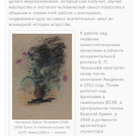
целого миропонимания, который сам получил, изучая
мастерство и постигая человеческий смысл искусства в
общении и совместной работе с мастерами,
создавшими одну из самых значительных школ во
всемирной истории искусства.
К работе над
первыми
самостоятельными
проектами в области
монументальной
росписи Б. П.
Чернышёв приступил
сразу после
окончания Академии,
в 1931 году. Позже
работал над
фресками в
павильонах ВСХВ, в
Центральном театре
Красной Армии, в
1948 в должности
Чернышев Борис Петрович (1906-
архитектора-
1909) Букет в глиняном горшке (№
скульптора
1187). Конец 1950-х — начало