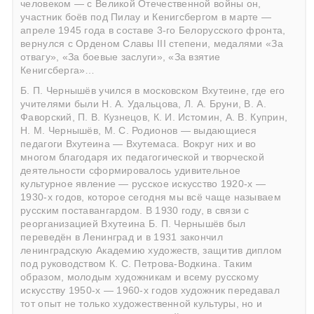
человеком — с Великой Отечественной войны он,
участник боёв под Пилау и Кенигсбергом в марте —
апреле 1945 года в составе 3-го Белорусского фронта,
вернулся с Орденом Славы III степени, медалями «За
отвагу», «За боевые заслуги», «За взятие
Кенигсберга»…
Б. П. Чернышёв учился в московском Вхутеине, где его
учителями были
Н. А. Удальцова
, Л. А. Бруни, В. А.
Фаворский,
П. В. Кузнецов
, К. И. Истомин, А. В. Куприн,
Н. М. Чернышёв, М. С. Родионов — выдающиеся
педагоги Вхутеина — Вхутемаса. Вокруг них и во
многом благодаря их педагогической и творческой
деятельности сформировалось удивительное
культурное явление — русское искусство 1920-х —
1930-х годов, которое сегодня мы всё чаще называем
русским поставангардом. В 1930 году, в связи с
реорганизацией Вхутеина Б. П. Чернышёв был
переведён в Ленинград и в 1931 закончил
ленинградскую Академию художеств, защитив диплом
под руководством
К. С. Петрова-Водкина
. Таким
образом, молодым художникам и всему русскому
искусству 1950-х — 1960-х годов художник передавал
тот опыт не только художественной культуры, но и