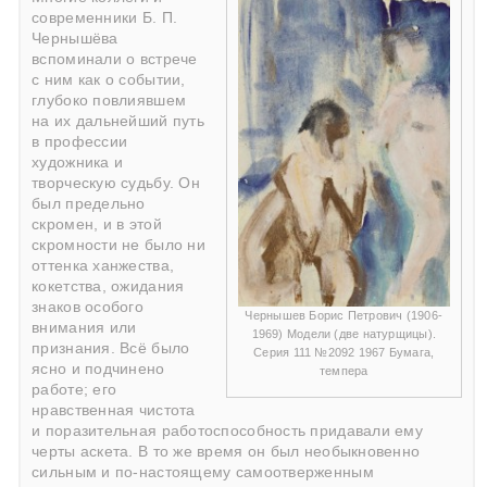
современники Б. П.
Чернышёва
вспоминали о встрече
с ним как о событии,
глубоко повлиявшем
на их дальнейший путь
в профессии
художника и
творческую судьбу. Он
был предельно
скромен, и в этой
скромности не было ни
оттенка ханжества,
кокетства, ожидания
знаков особого
Чернышев Борис Петрович (1906-
внимания или
1969) Модели (две натурщицы).
признания. Всё было
Серия 111 №2092 1967 Бумага,
ясно и подчинено
темпера
работе; его
нравственная чистота
и поразительная работоспособность придавали ему
черты аскета. В то же время он был необыкновенно
сильным и по-настоящему самоотверженным