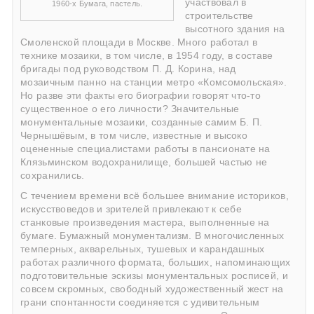
участвовал в
1960-х Бумага, пастель.
строительстве
высотного здания на
Смоленской площади в Москве. Много работал в
технике мозаики, в том числе, в 1954 году, в составе
бригады под руководством П. Д. Корина, над
мозаичным панно на станции метро «Комсомольская».
Но разве эти факты его биографии говорят что-то
существенное о его личности? Значительные
монументальные мозаики, созданные самим Б. П.
Чернышёвым, в том числе, известные и высоко
оцененные специалистами работы в пансионате на
Клязьминском водохранилище, большей частью не
сохранились.
С течением времени всё большее внимание историков,
искусствоведов и зрителей привлекают к себе
станковые произведения мастера, выполненные на
бумаге. Бумажный монументализм. В многочисленных
темперных, акварельных, тушевых и карандашных
работах различного формата, больших, напоминающих
подготовительные эскизы монументальных росписей, и
совсем скромных, свободный художественный жест на
грани спонтанности соединяется с удивительным