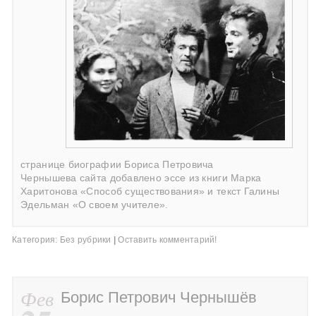
странице биографии Бориса Петровича
Чернышева
сайта добавлено эссе из книги Марка
Харитонова «Способ существования» и текст Галины
Эдельман «О своем учителе».
Категория:
Без рубрики
|
Оставить комментарий!
Фев
Борис Петрович Чернышёв