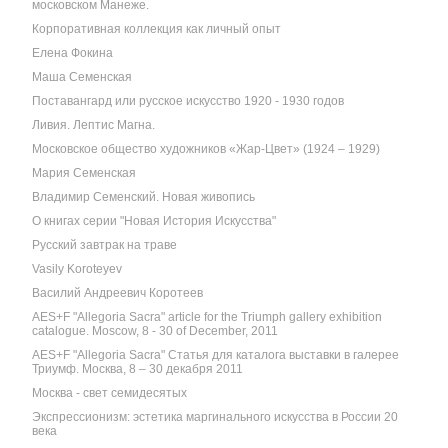
московском Манеже.
Корпоративная коллекция как личный опыт
Елена Фокина
Маша Семенская
Поставангард или русское искусство 1920 - 1930 годов
Ливия. Лептис Магна.
Московское общество художников «Жар-Цвет» (1924 – 1929)
Мария Семенская
Владимир Семенский. Новая живопись
О книгах серии "Новая История Искусства"
Русский завтрак на траве
Vasily Koroteyev
Василий Андреевич Коротеев
AES+F "Allegoria Sacra" article for the Triumph gallery exhibition
catalogue. Moscow, 8 - 30 of December, 2011
AES+F "Allegoria Sacra" Статья для каталога выставки в галерее
Триумф. Москва, 8 – 30 декабря 2011
Москва - свет семидесятых
Экспрессионизм: эстетика маргинального искусства в России 20
века