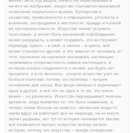
меняет весь ход вещей; ничего не пересказывая и
ничего не изображая, искусство становится механикой
появления социального вызова, бунтарства и
ханжества, привязанности и отвращения, усталости и
влечения, сострадания и жестокости, правды и полной
её противоположности. Искусство может услужить
тщеславию, а может быть механикой освобождения,
может разрушать, а может создавать, это инструмент
перевода чужого – в своё, а своего – в чужое, всё
может становится другим, и это зависит от человека, от
того, насколько он научился осознавать настоящее,
переживать сопричастность лавине настоящего, в
котором космос соединяется с ничем; как будто нет
прошлого, а есть вечность; отчасти искусство учит не
бояться патетики, потому что патетика – лучшее
основание для смеха. Все вещи связаны и перетекают
одна в другую, и всё это не одно и то же, это очень
важно – их различать. Искусство перекраивает течение
времени, когда выявляет то, что было неважным, а
теперь таким больше не кажется; связанные когда-то
связи вдруг не работают, всё не навсегда, на их месте
звучат разрывы, вот тут-то история начинается заново;
всё начинается заново; искусство всегда начало
истории, потому что искусство – всегда сотворение