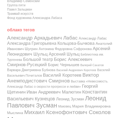
Владимир Семенский
Группа пяти
Павел Зальцман
Трамвай искусств
Фонд художника Александра Лабаса
облако тегов
Александр Аркадьевич Лабас
Александр Лабас
Александра Григорьевна Кольцова-Бычкова
Анатолий
Арсений
Иванович Шугрин
Антонина Федоровна Софронова
Леонидович Шульц
Арсений Шульц
Библиотека им.
Большой театр
Борис Алексеевич
Тургенева
Смирнов-Русецкий
Борис Чернышев
Валерий Сахатов
Варвара Дмитриевна Бубнова
Василий
Василий Андреевич Коротеев
Виктор
Василий Коротеев
Васильевич Почиталов
Анемподистович Смирнов
Выставка «Невесомость.
Георгий
Александр Лабас о скорости прогрессе и любви»
Константин
Иван Андреевич Малютин
Щетинин
Леонид
Васильевич Кузнецов
Леонид Зусман
Павлович Зусман
Мария Владимировна
Маковец
Михаил Ксенофонтович Соколов
Мыслина