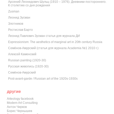
Арсений Леонидович Шульц (1910 – 1976). Дневники постороннего.
К столетию со дня рождения
Zusman
Леонид Зусман
Злотников
Ростислав Барто
Леонид Павлович Зусман статья для журнала ДИ
Expressionism: The aesthetics of marginal art in 20th century Russia
Семёнов-Амурский (статья для журнала Academia №1 2010 г.)
Алексей Каменский
Russian painting (1920-30)
Русская живопись (1920-30)
Семёнов-Амурский
Post-avant-garde / Russian art of the 1920s-1930s
другие
Arteology facebook
Modern Art Consulting
Антон Чирков
Борис Чернышев