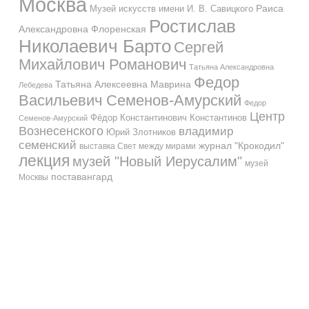
Москва
Музей искусств имени И. В. Савицкого
Раиса
Ростислав
Александровна Флоренская
Николаевич Барто
Сергей
Михайлович Романович
Татьяна Александровна
Федор
Татьяна Алексеевна Маврина
Лебедева
Васильевич Семенов-Амурский
Федор
Центр
Фёдор Константинович Константинов
Семенов-Амурский
Вознесенского
владимир
Юрий Злотников
семенский
журнал "Крокодил"
выставка Свет между мирами
лекция
музей "Новый Иерусалим"
музей
поставангард
Москвы