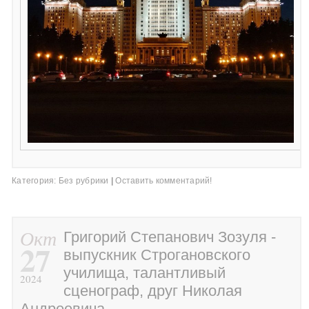
Категория:
Без рубрики
|
Оставить комментарий!
Окт
Григорий Степанович Зозуля -
27
выпускник Строгановского
училища, талантливый
2024
сценограф, друг Николая
Андреевича…