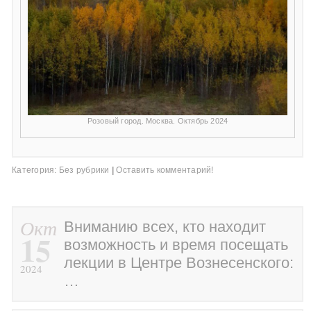
Розовый город. Москва. Октябрь 2024
Категория:
Без рубрики
|
Оставить комментарий!
Окт
Вниманию всех, кто находит
15
возможность и время посещать
лекции в Центре Вознесенского:
2024
…