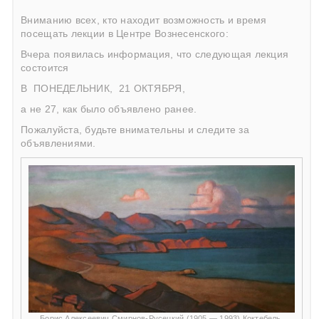
Вниманию всех, кто находит возможность и время
посещать лекции в Центре Вознесенского:
Вчера появилась информация, что следующая лекция
состоится
В
ПОНЕДЕЛЬНИК,
21 ОКТЯБРЯ,
а не 27, как было объявлено ранее.
Пожалуйста, будьте внимательны и следите за
объявлениями.
Борис Алексеевич Смирнов-Русецкий (1905 — 1993) Коктебель.