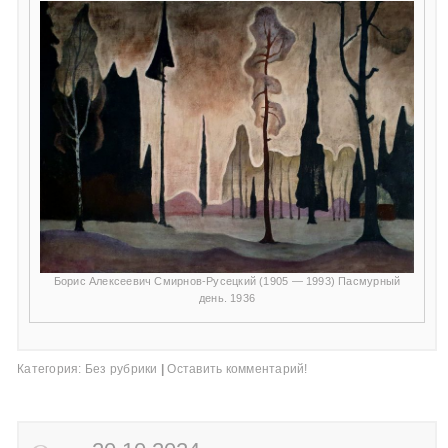
Борис Алексеевич Смирнов-Русецкий (1905 — 1993) Пасмурный
день. 1936
Категория:
Без рубрики
|
Оставить комментарий!