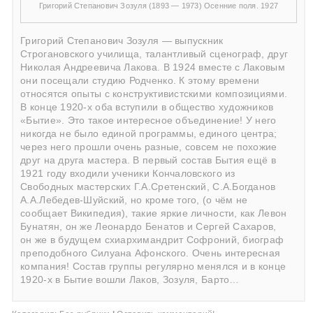
Григорий Степанович Зозуля (1893 — 1973) Осенние поля. 1927
Григорий Степанович Зозуля — выпускник
Строгановского училища, талантливый сценограф, друг
Николая Андреевича Лакова. В 1924 вместе с Лаковым
они посещали студию Родченко. К этому времени
относятся опыты с конструктивистскими композициями.
В конце 1920-х оба вступили в общество художников
«Бытие». Это такое интересное объединение! У него
никогда не было единой программы, единого центра;
через него прошли очень разные, совсем не похожие
друг на друга мастера. В первый состав Бытия ещё в
1921 году входили ученики Кончаловского из
Свободных мастерских Г.А.Сретенский, С.А.Богданов
А.А.Лебедев-Шуйский, но кроме того, (о чём не
сообщает Википедия), такие яркие личности, как Левон
Бунатян, он же Леонардо Бенатов и Сергей Сахаров,
он же в будущем схиархимандрит Софроний, биограф
преподобного Силуана Афонского. Очень интересная
компания! Состав группы регулярно менялся и в конце
1920-х в Бытие вошли Лаков, Зозуля, Барто…