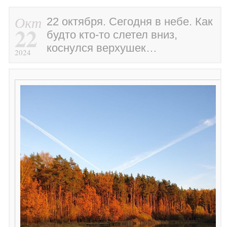
Окт
22 октября. Сегодня в небе. Как
22
будто кто-то слетел вниз,
коснулся верхушек…
2024