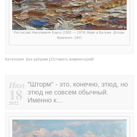
Ростислав Николаевич Барто (1902 — 1974) Море в Батуми. Шторм.
Фрагмент. 1947
Категория:
Без рубрики
|
Оставить комментарий!
Июл
"Шторм" - это, конечно, этюд, но
18
этюд не совсем обычный.
Именно к…
2022