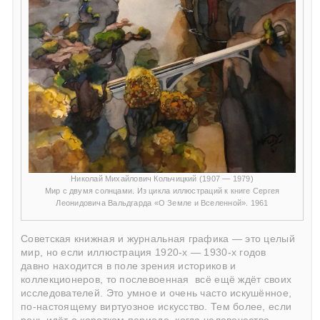
Николай Михайлович Кольчицкий (1907 — 1979)
Мир с двумя солнцами. Из цикла иллюстраций к книге Сергея
Леонидовича Вальдгарда «О Земле и Вселенной». 1961
Советская книжная и журнальная графика — это целый
мир, но если иллюстрация 1920-х — 1930-х годов
давно находится в поле зрения историков и
коллекционеров, то послевоенная
всё ещё ждёт своих
исследователей. Это умное и очень часто искушённое,
по-настоящему виртуозное искусство. Тем более, если