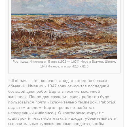
Ростислав Николаевич Барто (1902 — 1974) Море в Батуми. Шторм.
1947 Фанера, масло. 42,8 х 62,8
«Шторм» — это, конечно, этюд, но этюд не совсем
обычный. Именно к 1947 году относится последний
большой цикл работ Барто в технике масляной
живописи. После для создания своих работ он будет
пользоваться почти исключительно темперой. Работая
над этим этюдом, Барто проявляет себя как
незаурядный живописец. Он экспериментирует с
фактурой и пластикой мазка и находит убедительные и
выразительные художественные средства, чтобы