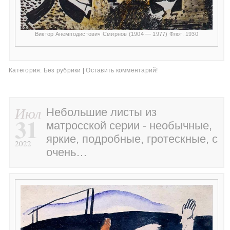
Виктор Анемподистович Смирнов (1904 — 1977) Флот. 1930
Категория:
Без рубрики
|
Оставить комментарий!
Июл
Небольшие листы из
31
матросской серии - необычные,
яркие, подробные, гротескные, с
2022
очень…