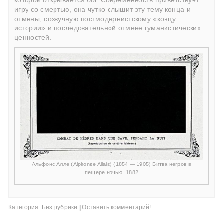
которой открывается бог. Современность приветствует
игру со смертью, она чутко слышит эту тему конца и
отмены, созвучную постмодернистскому «концу
истории» и последовательной отмене гуманистических
ценностей.
Альфонс Алле (Alphonse Allais) (1854 — 1905) Битва негров в
пещере ночью. 1882
Категория:
Без рубрики
|
Оставить комментарий!