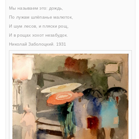
Мы называем это: дождь,
По лужам шлёпанье малюток,
И шум лесов, и пляски рощ,
И в рощах хохот незабудок.
Николай Заболоцкий. 1931