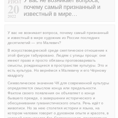
Июл
У вас не возникает вопроса,
20
почему самый признанный и
известный в мире…
2022
У вас не возникает вопроса, почему самый признанный
и известный в мире художник из России последних
десятилетий — это Малевич?
В искусствоведческой среде скептическое отношение к
этой фигуре табуировано. Людям с улицы проще: они
имеют право и просто обязаны прогововаривать
смыслы, рождающиеся в пространстве культуры. Это и
есть культура. Но вернёмся к Малевичу и его Чёрному
квадрату.
Символическое значение ЧК для современной культуры
определяется смыслом конца или предельности.
Фактом своего появления он объявляет о конце
бывшего прежде, о завершении исторического и
обесценивании гуманистического опыта. Речь идёт о
живописи. Но за нею столетия истории и языка, на
котором человек говорит о духовном опыте и красоте, в