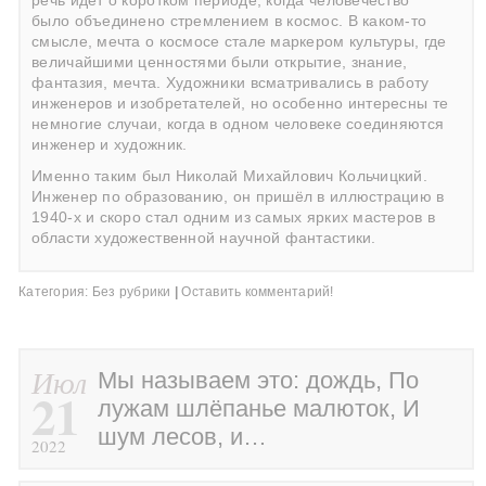
речь идёт о коротком периоде, когда человечество
было объединено стремлением в космос. В каком-то
смысле, мечта о космосе стале маркером культуры, где
величайшими ценностями были открытие, знание,
фантазия, мечта. Художники всматривались в работу
инженеров и изобретателей, но особенно интересны те
немногие случаи, когда в одном человеке соединяются
инженер и художник.
Именно таким был Николай Михайлович Кольчицкий.
Инженер по образованию, он пришёл в иллюстрацию в
1940-х и скоро стал одним из самых ярких мастеров в
области художественной научной фантастики.
Категория:
Без рубрики
|
Оставить комментарий!
Июл
Мы называем это: дождь, По
21
лужам шлёпанье малюток, И
шум лесов, и…
2022