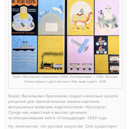
Борис Васильевич Ермоленко (1906, Екатеринодар — 1985, Москва)
Иллюстрации к детской книге «Как люди ездят». 1930
Борис Васильевич Ермоленко создал несколько циклов
рисунков для замечательных книжек-картинок,
выпущенных киевским издательством «Культура».
Среди них известная и высоко ценимая
коллекционерами книга «Спецодежда» 1930 года.
Ну, конечно же, это русское искусство. Оно существует