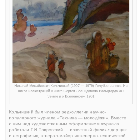
Николай Михайлович Кольчицкий (1907 — 1979) Голубое солнце. Из
цикла иллюстраций к книге Сергея Леонидовича Вальдгарда «О
Земле и о Вселенной». 1961
Кольчицкий был членом редколлегии научно-
популярного журнала «Техника — молодёжи». Вместе
с ним над художественным оформлением журнала
работали Г.И.Покровский — известный физик-ядерщик
и астрофизик, генерал-майор инженерно-технической