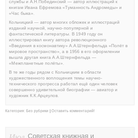
службы и А.Н.Побединский — автор иллюстраций к
книгам Ивана Ефремова «Туманность Андромеды» и
«Час быка».
Кольчицкий — автор многих обложек и иллюстраций
изданий научной, научно-популярной и
фантастической литературы. В 1949 году он
иллюстрировал книгу автора революционного
«Введения в космонавтику» А.А.Штернфельда «Полёт в
мировое пространство», а в 1956 в его оформлении
вышла другая книга А.А.Штернфельда —
«Межпланетные полёты».
В те же годы рядом с Кольчицким в области
художественного воплощения темы научно-
технического прогресса работал ещё один человек
совершенно удивительной биографии — авиатор и
художник К.К.Арцеулов.
Категория:
Без рубрики
|
Оставить комментарий!
Июл
Советская книжная и