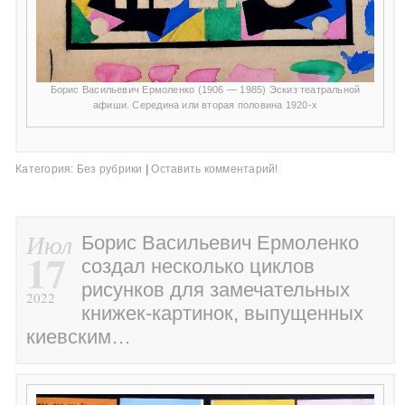
Борис Васильевич Ермоленко (1906 — 1985) Эскиз театральной
афиши. Середина или вторая половина 1920-х
Категория:
Без рубрики
|
Оставить комментарий!
Июл
Борис Васильевич Ермоленко
17
создал несколько циклов
рисунков для замечательных
2022
книжек-картинок, выпущенных
киевским…