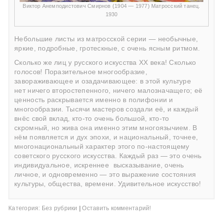
Виктор Анемподистович Смирнов (1904 — 1977) Матросский танец.
1930
Небольшие листы из матросской серии — необычные,
яркие, подробные, гротескные, с очень ясным ритмом.
Сколько же лиц у русского искусства ХХ века! Сколько
голосов! Поразительное многообразие,
завораживающее и озадачивающее: в этой культуре
нет ничего второстепенного, ничего малозначащего; её
ценность раскрывается именно в полифонии и
многообразии. Тысячи мастеров создали её, и каждый
внёс свой вклад, кто-то очень большой, кто-то
скромный, но жива она именно этим многоязычием. В
нём появляется и дух эпохи, и национальный, точнее,
многонациональный характер этого по-настоящему
советского русского искусства. Каждый раз — это очень
индивидуальное, искреннее
высказывание, очень
личное, и одновременно — это выражение состояния
культуры, общества, времени. Удивительное искусство!
Категория:
Без рубрики
|
Оставить комментарий!