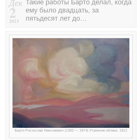
Дек
Такие работы Барто делал, когда
2
ему было двадцать, за
пятьдесят лет до…
2023
Барто Ростислав Николаевич (1902 — 1974) Утренние облака. 1922