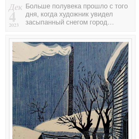
Дек
Больше полувека прошло с того
4
дня, когда художник увидел
засыпанный снегом город…
2023