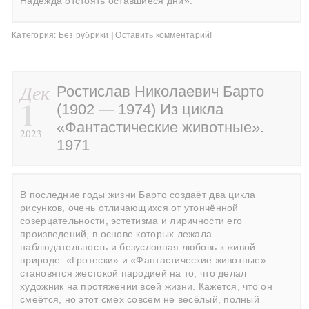
Надежда отстоять оставшиеся дни».
Категория:
Без рубрики
|
Оставить комментарий!
Дек
Ростислав Николаевич Барто
1
(1902 — 1974) Из цикла
«Фантастические животные».
2023
1971
В последние годы жизни Барто создаёт два цикла
рисунков, очень отличающихся от утончённой
созерцательности, эстетизма и лиричности его
произведений, в основе которых лежала
наблюдательность и безусловная любовь к живой
природе. «Гротески» и «Фантастические животные»
становятся жестокой пародией на то, что делал
художник на протяжении всей жизни. Кажется, что он
смеётся, но этот смех совсем не весёлый, полный