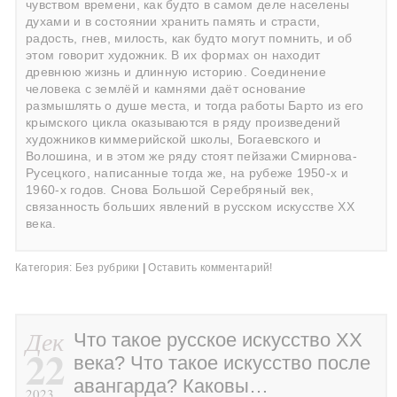
чувством времени, как будто в самом деле населены
духами и в состоянии хранить память и страсти,
радость, гнев, милость, как будто могут помнить, и об
этом говорит художник. В их формах он находит
древнюю жизнь и длинную историю. Соединение
человека с землёй и камнями даёт основание
размышлять о душе места, и тогда работы Барто из его
крымского цикла оказываются в ряду произведений
художников киммерийской школы, Богаевского и
Волошина, и в этом же ряду стоят пейзажи Смирнова-
Русецкого, написанные тогда же, на рубеже 1950-х и
1960-х годов. Снова Большой Серебряный век,
связанность больших явлений в русском искусстве ХХ
века.
Категория:
Без рубрики
|
Оставить комментарий!
Дек
Что такое русское искусство ХХ
22
века? Что такое искусство после
авангарда? Каковы…
2023