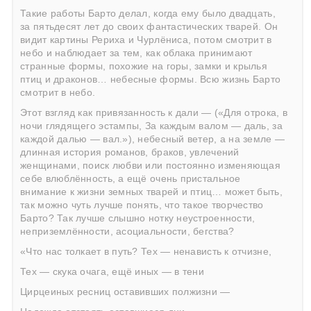
Такие работы Барто делал, когда ему было двадцать,
за пятьдесят лет до своих фантастических тварей. Он
видит картины Рериха и Чурлёниса, потом смотрит в
небо и наблюдает за тем, как облака принимают
странные формы, похожие на горы, замки и крылья
птиц и драконов… небесные формы. Всю жизнь Барто
смотрит в небо.
Этот взгляд как привязанность к дали — («Для отрока, в
ночи глядящего эстампы, За каждым валом — даль, за
каждой далью — вал.»), небесный ветер, а на земле —
длинная история романов, браков, увлечений
женщинами, поиск любви или постоянно изменяющая
себе влюблённость, а ещё очень пристальное
внимание к жизни земных тварей и птиц… может быть,
так можно чуть лучше понять, что такое творчество
Барто? Так лучше слышно нотку неустроенности,
неприземлённости, асоциальности, бегства?
«Что нас толкает в путь? Тех — ненависть к отчизне,
Тех — скука очага, ещё иных — в тени
Цирцеиных ресниц оставивших полжизни —