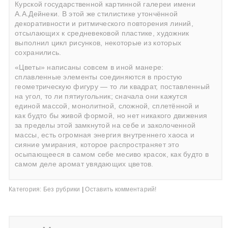
Курской государственной картинной галереи имени
А.А.Дейнеки. В этой же стилистике утончённой
декоративности и ритмического повторения линий,
отсылающих к средневековой пластике, художник
выполнил цикл рисунков, некоторые из которых
сохранились.
«Цветы» написаны совсем в иной манере:
сплавленные элементы соединяются в простую
геометрическую фигуру — то ли квадрат, поставленный
на угол, то ли пятиугольник; сначала они кажутся
единой массой, монолитной, сложной, сплетённой и
как будто бы живой формой, но нет никакого движения
за пределы этой замкнутой на себе и заколоченной
массы, есть огромная энергия внутреннего хаоса и
сияние умирания, которое распространяет это
осыпающееся в самом себе месиво красок, как будто в
самом деле аромат увядающих цветов.
Категория:
Без рубрики
|
Оставить комментарий!