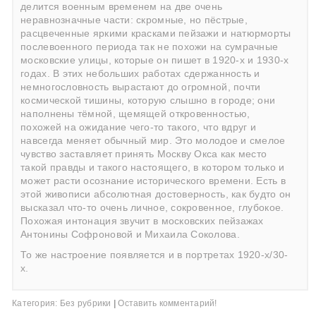
делится военным временем на две очень
неравнозначные части: скромные, но пёстрые,
расцвеченные яркими красками пейзажи и натюрморты
послевоенного периода так не похожи на сумрачные
московские улицы, которые он пишет в 1920-х и 1930-х
годах. В этих небольших работах сдержанность и
немногословность вырастают до огромной, почти
космической тишины, которую слышно в городе; они
наполнены тёмной, щемящей откровенностью,
похожей на ожидание чего-то такого, что вдруг и
навсегда меняет обычный мир. Это молодое и смелое
чувство заставляет принять Москву Окса как место
такой правды и такого настоящего, в котором только и
может расти осознание исторического времени. Есть в
этой живописи абсолютная достоверность, как будто он
высказал что-то очень личное, сокровенное, глубокое.
Похожая интонация звучит в московских пейзажах
Антонины Софроновой и Михаила Соколова.
То же настроение появляется и в портретах 1920-х/30-
х.
Категория:
Без рубрики
|
Оставить комментарий!