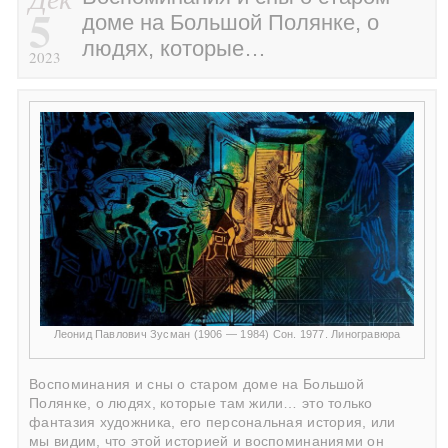
5
доме на Большой Полянке, о
людях, которые…
2023
Леонид Павлович Зусман (1906 — 1984) Сон. 1977. Линогравюра
Воспоминания и сны о старом доме на Большой
Полянке, о людях, которые там жили… это только
фантазия художника, его персональная история, или
мы видим, что этой историей и воспоминаниями он