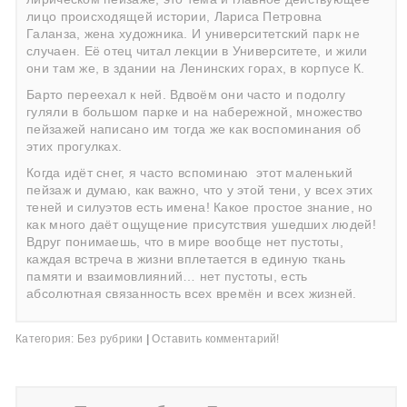
лицо происходящей истории, Лариса Петровна
Галанза, жена художника. И университетский парк не
случаен. Её отец читал лекции в Университете, и жили
они там же, в здании на Ленинских горах, в корпусе К.
Барто переехал к ней. Вдвоём они часто и подолгу
гуляли в большом парке и на набережной, множество
пейзажей написано им тогда же как воспоминания об
этих прогулках.
Когда идёт снег, я часто вспоминаю
этот маленький
пейзаж и думаю, как важно, что у этой тени, у всех этих
теней и силуэтов есть имена! Какое простое знание, но
как много даёт ощущение присутствия ушедших людей!
Вдруг понимаешь, что в мире вообще нет пустоты,
каждая встреча в жизни вплетается в единую ткань
памяти и взаимовлияний… нет пустоты, есть
абсолютная связанность всех времён и всех жизней.
Категория:
Без рубрики
|
Оставить комментарий!