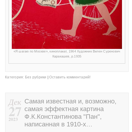
«Я шагаю по Москве», киноплакат, 1964 Художник Вилен Суренович
Каракашев, р.1935
Категория:
Без рубрики
|
Оставить комментарий!
Дек
Самая известная и, возможно,
27
самая эффектная картина
Ф.К.Константинова "Пан",
2023
написанная в 1910-х…