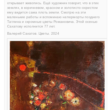
открывает живопись. Ещё художник говорит, что в этих
землях, в коричневом, красном и золотисто-охристом
ему видится сама плоть земли. Смотрю на эти
маленькие работы и вспоминаю натюрморты позднего
Татлина и скромные цветы Романовича. Этой осенью
Сахатову исполнится 77 лет.
Валерий Сахатов. Цветы. 2024