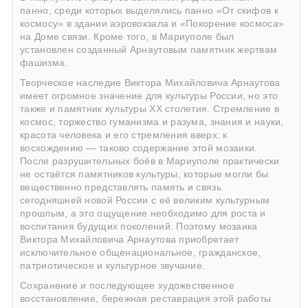
панно, среди которых выделялись панно «От скифов к
космосу» в здании аэровокзала и «Покорение космоса»
на Доме связи. Кроме того, в Мариуполе был
установлен созданный Арнаутовым памятник жертвам
фашизма.
Творческое наследие Виктора Михайловича Арнаутова
имеет огромное значение для культуры России, но это
также и памятник культуры ХХ столетия. Стремление в
космос, торжество гуманизма и разума, знания и науки,
красота человека и его стремления вверх, к
восхождению — таково содержание этой мозаики.
После разрушительных боёв в Мариуполе практически
не остаётся памятников культуры, которые могли бы
вещественно представлять память и связь
сегодняшней новой России с её великим культурным
прошлым, а это ощущение необходимо для роста и
воспитания будущих поколений. Поэтому мозаика
Виктора Михайловича Арнаутова приобретает
исключительное общенациональное, гражданское,
патриотическое и культурное звучание.
Сохранение и последующее художественное
восстановление, бережная реставрация этой работы