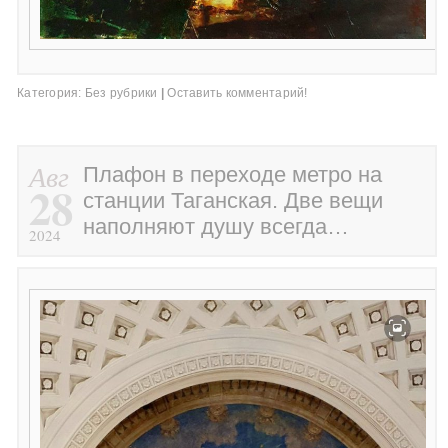
Категория:
Без рубрики
|
Оставить комментарий!
Авг
Плафон в переходе метро на
28
станции Таганская. Две вещи
наполняют душу всегда…
2024