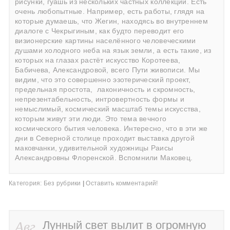
рисунки, гуашь из нескольких частных коллекций. Есть
очень любопытные. Например, есть работы, глядя на
которые думаешь, что Жегин, находясь во внутреннем
диалоге с Чекрыгиным, как будто переводит его
визионерские картины населённого человеческими
душами холодного неба на язык земли, а есть такие, из
которых на глазах растёт искусство Коротеева,
Бабичева, Александровой, всего Пути живописи. Мы
видим, что это совершенно эзотерический проект,
предельная простота,
лаконичность и скромность,
непрезентабельность, интровертность формы и
немыслимый, космический масштаб темы искусства,
которым живут эти люди. Это тема вечного
космического бытия человека. Интересно, что в эти же
дни в Северной столице проходит выставка другой
маковчанки, удивительной художницы Раисы
Александровны Флоренской. Вспомнили Маковец.
Категория:
Без рубрики
|
Оставить комментарий!
Авг
Лунный свет вылит в огромную