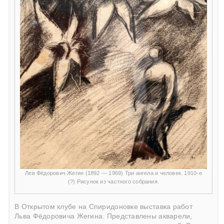
Лев Фёдорович Жегин (1892 — 1969) Три ангела и человек. 1910-е
(?) Рисунок из частного собрания.
В Открытом клубе на Спиридоновке выставка работ
Льва Фёдоровича Жегина. Представлены акварели,