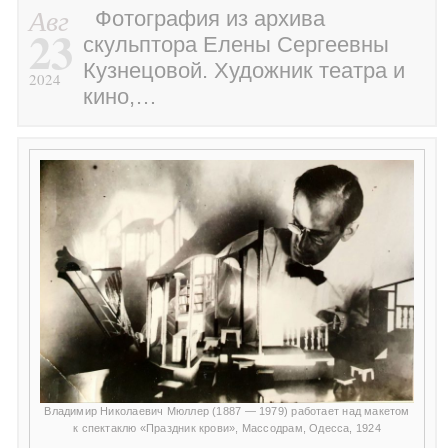
Авг
Фотография из архива
23
скульптора Елены Сергеевны
Кузнецовой. Художник театра и
2024
кино,…
Владимир Николаевич Мюллер (1887 — 1979) работает над макетом
к спектаклю «Праздник крови», Массодрам, Одесса, 1924