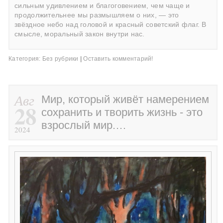
сильным удивлением и благоговением, чем чаще и
продолжительнее мы размышляем о них, — это
звёздное небо над головой и красный советский флаг. В
смысле, моральный закон внутри нас.
Категория:
Без рубрики
|
Оставить комментарий!
Авг
Мир, который живёт намерением
28
сохранить и творить жизнь - это
взрослый мир.…
2024