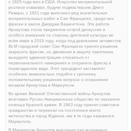
с 1925 года жил в США. Искусство монументальной
росписи осваивал, будучи подмастерьем Диего
Риверы, с 1931 года выполнил ряд значительных
монументальных работ в Сан-Франциско, среди них
фрески в школе Джорджа Вашингтона. Эта работа
Арнаутова стала предметом острой дискуссии и
особого внимания со стороны деятелей культуры во
всём мире в 2019 году, когда под давлением активистов
BLM городской совет Сан-Франциско принял решение
закрасить фрески, но движение в защиту памятника
вынудило администрацию отказаться от
первоначального намерения и сохранить фреску в
первозданном виде. Этот прецедент заставляет
особенно внимательно подойти к срочному
положительному решению вопроса о сохранении
мозаики Арнаутова в Мариуполе.
Во время Великой Отечественной войны Арнаутов
возглавил Русско-Американское общество по оказанию
помощи Красной армии. В 1963 году принял советское
гражданство и переехал на постоянное место
жительства в город Жданов, как в те годы назывался
Мариуполь.
В Мариуполе Арнаутов выполнил ряд мозаичных