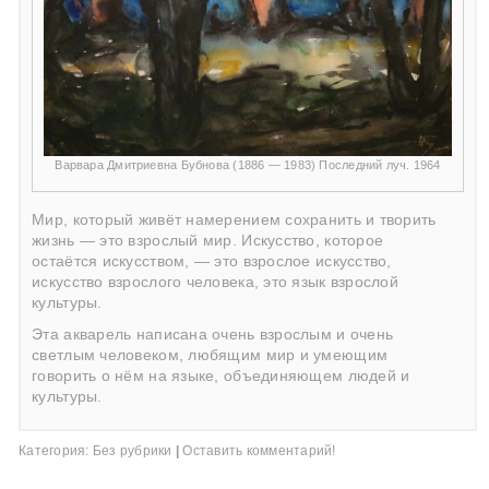
Варвара Дмитриевна Бубнова (1886 — 1983) Последний луч. 1964
Мир, который живёт намерением сохранить и творить
жизнь — это взрослый мир. Искусство, которое
остаётся искусством, — это взрослое искусство,
искусство взрослого человека, это язык взрослой
культуры.
Эта акварель написана очень взрослым и очень
светлым человеком, любящим мир и умеющим
говорить о нём на языке, объединяющем людей и
культуры.
Категория:
Без рубрики
|
Оставить комментарий!