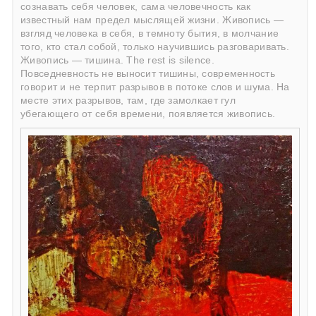
сознавать себя человек, сама человечность как
известный нам предел мыслящей жизни. Живопись —
взгляд человека в себя, в темноту бытия, в молчание
того, кто стал собой, только научившись разговаривать.
Живопись — тишина. The rest is silence.
Повседневность не выносит тишины, современность
говорит и не терпит разрывов в потоке слов и шума. На
месте этих разрывов, там, где замолкает гул
убегающего от себя времени, появляется живопись.