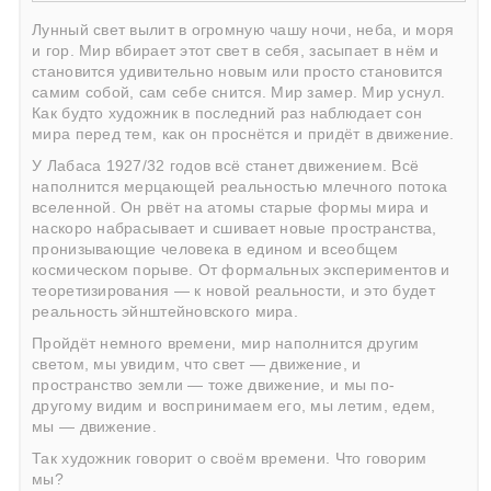
Лунный свет вылит в огромную чашу ночи, неба, и моря
и гор. Мир вбирает этот свет в себя, засыпает в нём и
становится удивительно новым или просто становится
самим собой, сам себе снится. Мир замер. Мир уснул.
Как будто художник в последний раз наблюдает сон
мира перед тем, как он проснётся и придёт в движение.
У Лабаса 1927/32 годов всё станет движением. Всё
наполнится мерцающей реальностью млечного потока
вселенной. Он рвёт на атомы старые формы мира и
наскоро набрасывает и сшивает новые пространства,
пронизывающие человека в едином и всеобщем
космическом порыве. От формальных экспериментов и
теоретизирования — к новой реальности, и это будет
реальность эйнштейновского мира.
Пройдёт немного времени, мир наполнится другим
светом, мы увидим, что свет — движение, и
пространство земли — тоже движение, и мы по-
другому видим и воспринимаем его, мы летим, едем,
мы — движение.
Так художник говорит о своём времени. Что говорим
мы?