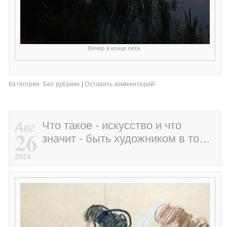
Вечер в конце лета.
Категория:
Без рубрики
|
Оставить комментарий!
Авг
Что такое - искусство и что
26
значит - быть художником в то…
2024