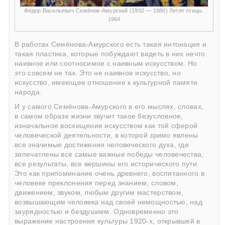
Фёдор Васильевич Семёнов-Амурский (1902 — 1980) Летят птицы.
1964
В работах Семёнова-Амурского есть такая интонация и
такая пластика, которые побуждают видеть в них нечто
наивное или соотносимое с наивным искусством. Но
это совсем не так. Это не наивное искусство, но
искусство, имеющее отношение к культурной памяти
народа.
И у самого Семёнова-Амурского в его мыслях, словах,
в самом образе жизни звучит такое безусловное,
изначальное восхищение искусством как той сферой
человеческой деятельности, в которой зримо явлены
все значимые достижения человеческого духа, где
запечатлены все самые важные победы человечества,
все результаты, все вершины его исторического пути.
Это как припоминание очень древнего, воспитанного в
человеке преклонения перед знанием, словом,
движением, звуком, любым другим мастерством,
возвышающим человека над своей немощностью, над
заурядностью и бездушием. Одновременно это
выражение настроения культуры 1920-х, открывшей в