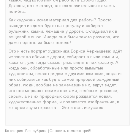
камня, над которыми он работал в 1960-х годах.
Должны, но не станут, так как значительная их часть
погибла.
Как художник искал материал для работы? Просто
выходил из дома будто на прогулку и собирал
булыжник, камни, лежащие у дороги. Складывал их в
вещевой мешок. Иногда они были такого размера, что
даже поднять их было тяжело!
Это и есть портрет художника Бориса Чернышёва: идёт
человек по обочине дороги, собирает в пыли камни и,
кажется, уже тогда сквозь грязь видит в них красоту. А
когда они, обработанные или просто вымытые
художником, встают рядом с другими камнями, когда из
них собирается как будто самой природой рождённый
образ, люди, вообще не замечавшие их, вдруг видят,
что они мерцают тихими цветами, зелёным, розовым,
серым, а из их природных форм рождается новая,
художественная форма, и появляется изображение, в
котором звучит красота… Это и есть искусство.
Категория:
Без рубрики
|
Оставить комментарий!