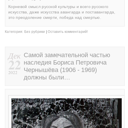
Корневой смысл русской культуры и всего русского
искусства, даже искусства авангарда и поставангарда,
это преодоление смерти, победа над смертью.
Категория:
Без рубрики
|
Оставить комментарий!
Дек
Самой замечательной частью
22
наследия Бориса Петровича
Чернышёва (1906 - 1969)
2022
должны были…