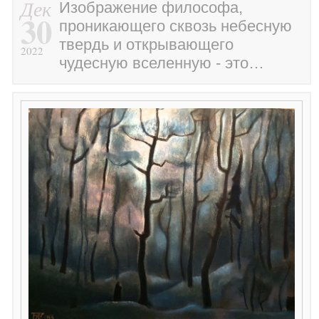
Дек
Изображение философа,
30
проникающего сквозь небесную
твердь и открывающего
2022
чудесную вселенную - это…