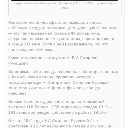
Борис Алексеевич Смирнов-Русецкий (1905 — 1993) Лунная ночь.
1964
Изображение философа, проникающего сквозь
небесную твердь и открывающего чудесную вселенную
— это так называемая гравюра Фламмариона,
созданная неизвестным художником, вероятнее всего,
в конце ХIX века. Хотя о ней рассказывали, что это
произведение XVI века…
Какое отношение к этому имеет Б.А.Смирнов-
Русецкий?
Во-первых, небо, звёзды, вселенная. Во-вторых, он, как
и Камиль Фламмарион, проявлял интерес к
теософским идеям. А в-третьих, Смирнов-Русецкий
тоже стал участником фальсификации, правда
невольно.
Велико было его удивление, когда на московской
выставке Н.К.Рериха 1958 года среди этюдов 1910 —
1915 годов он увидел собственные работы 1930-х!
В июне 1941 года Б.А.Смирнов-Русецкий был
арестован и 15 лет находился в лагере и ссылке. За