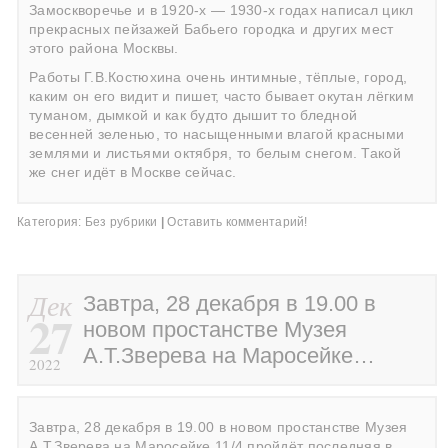
Замоскворечье и в 1920-х — 1930-х годах написал цикл
прекрасных пейзажей Бабьего городка и других мест
этого района Москвы.
Работы Г.В.Костюхина очень интимные, тёплые, город,
каким он его видит и пишет, часто бывает окутан лёгким
туманом, дымкой и как будто дышит то бледной
весенней зеленью, то насыщенными влагой красными
землями и листьями октября, то белым снегом. Такой
же снег идёт в Москве сейчас.
Категория:
Без рубрики
|
Оставить комментарий!
Дек
Завтра, 28 декабря в 19.00 в
27
новом простанстве Музея
А.Т.Зверева на Маросейке…
2022
Завтра, 28 декабря в 19.00 в новом простанстве Музея
А.Т.Зверева на Маросейке 11/4 пройдёт последняя в