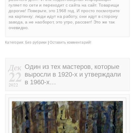
гуляет по сети и переходит с сайта на сайт. Товарищи
дорогие! Поверьте, это 1968 год. И просто посмотрите
на картинку: люди идут на работу, они идут в сторону
завода, а не наоборот, это утро, рассвет! Это же так
очевидно.
Категория:
Без рубрики
|
Оставить комментарий!
Дек
Один из тех мастеров, которые
22
выросли в 1920-х и утверждали
в 1960-х…
2022