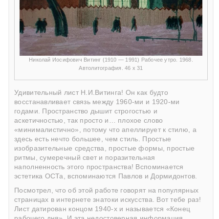
Николай Иосифович Витинг (1910 — 1991) Рабочее утро. 1968.
Автолитография. 46 х 31
Удивительный лист Н.И.Витинга! Он как будто
восстанавливает связь между 1960-ми и 1920-ми
годами. Пространство дышит строгостью и
аскетичностью, так просто и… плохое слово
«минималистично», потому что апеллирует к стилю, а
здесь есть нечто большее, чем стиль. Простые
изобразительные средства, простые формы, простые
ритмы, сумеречный свет и поразительная
наполненность этого пространства! Вспоминается
эстетика ОСТа, вспоминаются Павлов и Дормидонтов.
Посмотрел, что об этой работе говорят на популярных
страницах в интернете знатоки искусства. Вот тебе раз!
Лист датирован концом 1940-х и называется «Конец
рабочего дня». И эта недостоверная информация