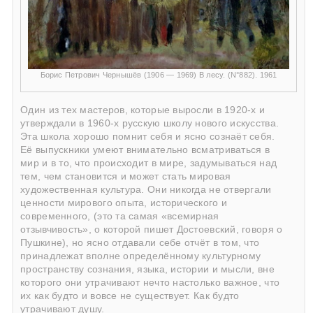
Борис Петрович Чернышёв (1906 — 1969) В лесу. (N°882). 1961
Один из тех мастеров, которые выросли в 1920-х и
утверждали в 1960-х русскую школу нового искусства.
Эта школа хорошо помнит себя и ясно сознаёт себя.
Её выпускники умеют внимательно всматриваться в
мир и в то, что происходит в мире, задумываться над
тем, чем становится и может стать мировая
художественная культура. Они никогда не отвергали
ценности мирового опыта, исторического и
современного, (это та самая «всемирная
отзывчивость», о которой пишет Достоевский, говоря о
Пушкине), но ясно отдавали себе отчёт в том, что
принадлежат вполне определённому культурному
пространству сознания, языка, истории и мысли, вне
которого они утрачивают нечто настолько важное, что
их как будто и вовсе не существует. Как будто
утрачивают душу.