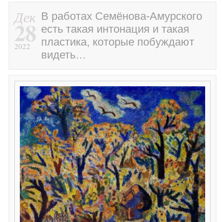
Дек
В работах Семёнова-Амурского
28
есть такая интонация и такая
пластика, которые побуждают
2022
видеть…