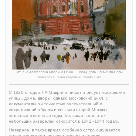
Татьяна Алексеевна Маврина (1900 — 1996) Храм Климента Папы
Римского в Замоскворечье. Около 1943
С 1920-х годов Т.А.Маврина пишет и рисует московские
улицы, дома, дворы, однако московский цикл, с
документальной точностью запечатлевший и
сохранивший образы и святыни старой Москвы,
появился в военные годы. Большая часть этих
небольших акварелей относится к 1942 -1944 годам.
Наверное, в такое время особенно остро ощущается
живая значимость истории страны и народа,