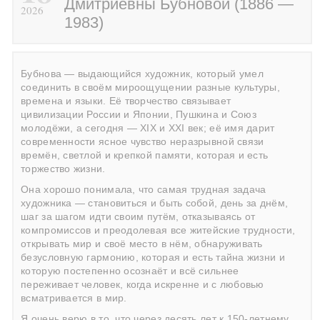
Дмитриевны Бубновой (1886 —
2026
1983)
Бубнова — выдающийся художник, который умел
соединить в своём мироощущении разные культуры,
времена и языки. Её творчество связывает
цивилизации России и Японии, Пушкина и Союз
молодёжи, а сегодня — XIX и XXI век; её имя дарит
современности ясное чувство неразрывной связи
времён, светлой и крепкой памяти, которая и есть
торжество жизни.
Она хорошо понимала, что самая трудная задача
художника — становиться и быть собой, день за днём,
шаг за шагом идти своим путём, отказываясь от
компромиссов и преодолевая все житейские трудности,
открывать мир и своё место в нём, обнаруживать
безусловную гармонию, которая и есть тайна жизни и
которую постепенно осознаёт и всё сильнее
переживает человек, когда искренне и с любовью
всматривается в мир.
Я очень верю в то, что через десять лет к 150-летнему