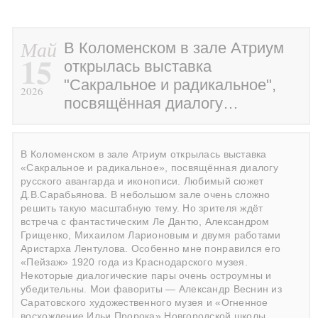
Май
В Коломенском в зале Атриум
15
открылась выставка
"Сакральное и радикальное",
2026
посвящённая диалогу…
В Коломенском в зале Атриум открылась выставка
«Сакральное и радикальное», посвящённая диалогу
русского авангарда и иконописи. Любимый сюжет
Д.В.Сарабьянова. В небольшом зале очень сложно
решить такую масштабную тему. Но зрителя ждёт
встреча с фантастическим Ле Дантю, Александром
Грищенко, Михаилом Ларионовым и двумя работами
Аристарха Лентулова. Особенно мне понравился его
«Пейзаж» 1920 года из Краснодарского музея.
Некоторые диалогические пары очень остроумны и
убедительны. Мои фавориты — Александр Веснин из
Саратовского художественного музея и «Огненное
восхождение Ильи Пророка» Новгородской школы,