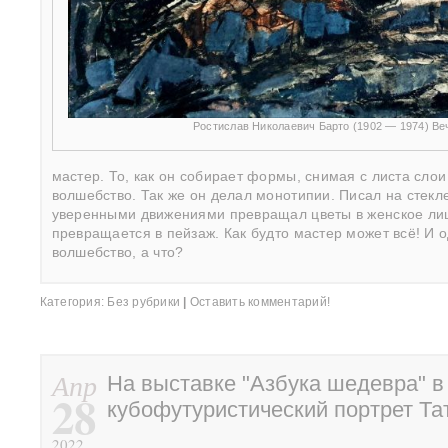
Ростислав Николаевич Барто (1902 — 1974) Ве
мастер. То, как он собирает формы, снимая с листа сло
волшебство. Так же он делал монотипии. Писал на стекле
уверенными движениями превращал цветы в женское лицо
превращается в пейзаж. Как будто мастер может всё! И 
волшебство, а что?
Категория:
Без рубрики
|
Оставить комментарий!
Апр
На выставке "Азбука шедевра" 
28
кубофутуристический портрет Т
2022