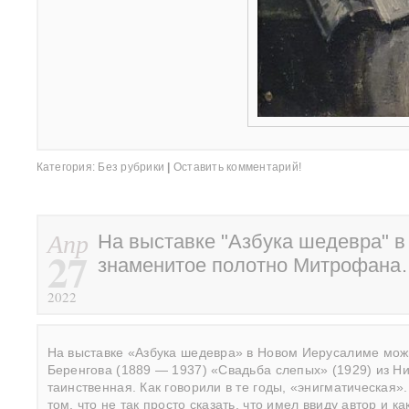
Категория:
Без рубрики
|
Оставить комментарий!
Апр
На выставке "Азбука шедевра" 
27
знаменитое полотно Митрофан
2022
На выставке «Азбука шедевра» в Новом Иерусалиме мо
Беренгова (1889 — 1937) «Свадьба слепых» (1929) из Ни
таинственная. Как говорили в те годы, «энигматическая».
том, что не так просто сказать, что имел ввиду автор и 