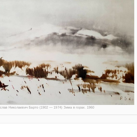
слав Николаевич Барто (1902 — 1974) Зима в горах. 1960