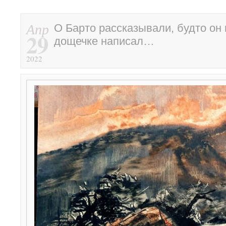
Апр
О Барто рассказывали, будто он 
29
дощечке написал…
2022