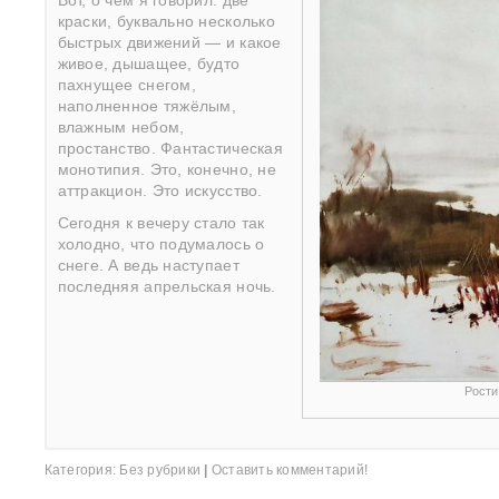
Вот, о чём я говорил: две
краски, буквально несколько
быстрых движений — и какое
живое, дышащее, будто
пахнущее снегом,
наполненное тяжёлым,
влажным небом,
простанство. Фантастическая
монотипия. Это, конечно, не
аттракцион. Это искусство.
Сегодня к вечеру стало так
холодно, что подумалось о
снеге. А ведь наступает
последняя апрельская ночь.
Рости
Категория:
Без рубрики
|
Оставить комментарий!