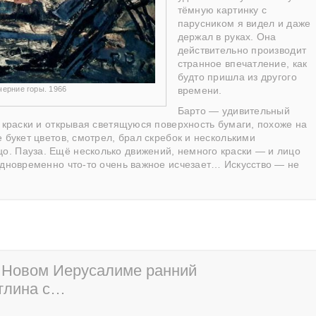
тёмную картинку с
парусником я видел и даже
держал в руках. Она
действительно производит
странное впечатление, как
будто пришла из другого
черние горы. 1966
времени.
Барто — удивительный
и краски и открывая светящуюся поверхность бумаги, похоже на
 букет цветов, смотрел, брал скребок и несколькими
. Пауза. Ещё несколько движений, немного краски — и лицо
одновременно что-то очень важное исчезает… Искусство — не
в Новом Иерусалиме ранний
атлина с…