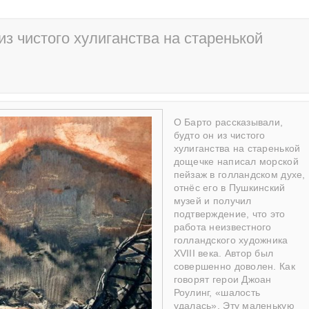
из чистого хулиганства на старенькой
О Барто рассказывали,
будто он из чистого
хулиганства на старенькой
дощечке написал морской
пейзаж в голландском духе,
отнёс его в Пушкинский
музей и получил
подтверждение, что это
работа неизвестного
голландского художника
ХVIII века. Автор был
совершенно доволен. Как
говорят герои Джоан
Роулинг, «шалость
удалась». Эту маленькую