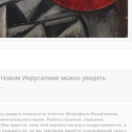
в Новом Иерусалиме можно увидеть
а…
жно увидеть знаменитое полотно Митрофана Михайловича
жнетагильского музея. Работа странная, страшная,
 Мне кажется, сила этой картины как раз в неоднозначности, в
как понимать её, но мы чувствуем какой-то ускользающий смысл,