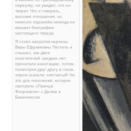
переулку, не увидел, что он
творит. Что и говорить,
высокие отношения, но
немного паранойи никогда не
мешает биографии
настоящего творца.
Я стоял напротив картины
Веры Ефремовны Пестель и
слышал, как двое
посетителей средних лет
прочитали аннотацию, потом,
посмотрев друг другу в глаза,
хором сказали: клетчатый! Но
это для поколения, которое
смотрело «Принца
Флоризеля» с Далем и
Банионисом.