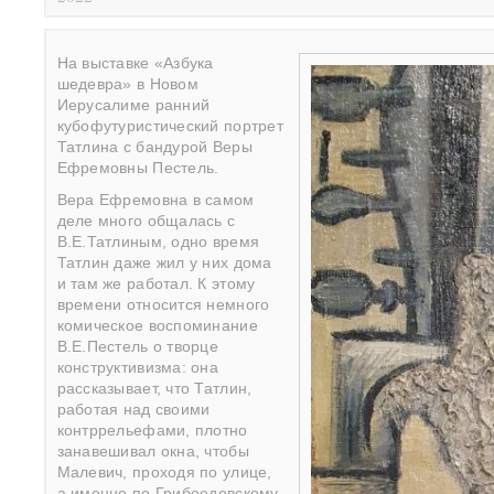
На выставке «Азбука
шедевра» в Новом
Иерусалиме ранний
кубофутуристический портрет
Татлина с бандурой Веры
Ефремовны Пестель.
Вера Ефремовна в самом
деле много общалась с
В.Е.Татлиным, одно время
Татлин даже жил у них дома
и там же работал. К этому
времени относится немного
комическое воспоминание
В.Е.Пестель о творце
конструктивизма: она
рассказывает, что Татлин,
работая над своими
контррельефами, плотно
занавешивал окна, чтобы
Малевич, проходя по улице,
а именно по Грибоедовскому