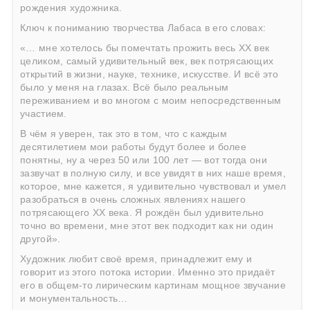
рождения художника.
Ключ к пониманию творчества Лабаса в его словах:
«… мне хотелось бы помечтать прожить весь ХХ век
целиком, самый удивительный век, век потрясающих
открытий в жизни, науке, технике, искусстве. И всё это
было у меня на глазах. Всё было реальным
переживанием и во многом с моим непосредственным
участием.
В чём я уверен, так это в том, что с каждым
десятилетием мои работы будут более и более
понятны, ну а через 50 или 100 лет — вот тогда они
зазвучат в полную силу, и все увидят в них наше время,
которое, мне кажется, я удивительно чувствовал и умел
разобраться в очень сложных явлениях нашего
потрясающего ХХ века. Я рождён был удивительно
точно во времени, мне этот век подходит как ни один
другой».
Художник любит своё время, принадлежит ему и
говорит из этого потока истории. Именно это придаёт
его в общем-то лирическим картинам мощное звучание
и монументальность…