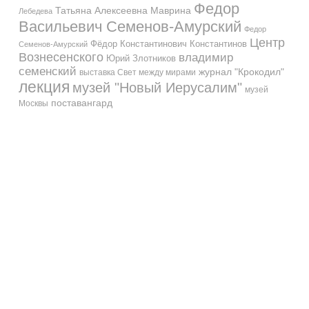
Федор
Татьяна Алексеевна Маврина
Лебедева
Васильевич Семенов-Амурский
Федор
Центр
Фёдор Константинович Константинов
Семенов-Амурский
Вознесенского
владимир
Юрий Злотников
семенский
журнал "Крокодил"
выставка Свет между мирами
лекция
музей "Новый Иерусалим"
музей
поставангард
Москвы