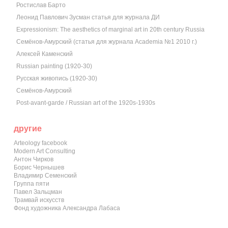
Ростислав Барто
Леонид Павлович Зусман статья для журнала ДИ
Expressionism: The aesthetics of marginal art in 20th century Russia
Семёнов-Амурский (статья для журнала Academia №1 2010 г.)
Алексей Каменский
Russian painting (1920-30)
Русская живопись (1920-30)
Семёнов-Амурский
Post-avant-garde / Russian art of the 1920s-1930s
другие
Arteology facebook
Modern Art Consulting
Антон Чирков
Борис Чернышев
Владимир Семенский
Группа пяти
Павел Зальцман
Трамвай искусств
Фонд художника Александра Лабаса