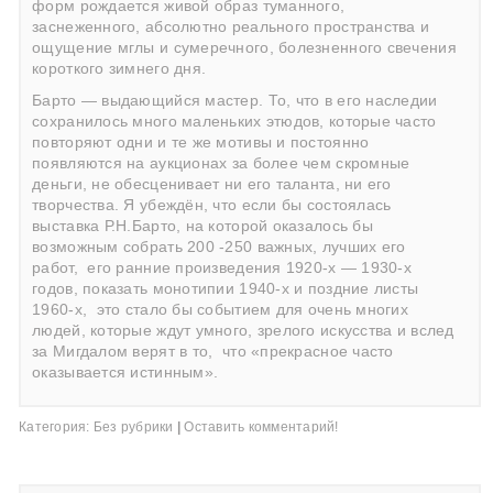
форм рождается живой образ туманного,
заснеженного, абсолютно реального пространства и
ощущение мглы и сумеречного, болезненного свечения
короткого зимнего дня.
Барто — выдающийся мастер. То, что в его наследии
сохранилось много маленьких этюдов, которые часто
повторяют одни и те же мотивы и постоянно
появляются на аукционах за более чем скромные
деньги, не обесценивает ни его таланта, ни его
творчества. Я убеждён, что если бы состоялась
выставка Р.Н.Барто, на которой оказалось бы
возможным собрать 200 -250 важных, лучших его
работ,
его ранние произведения 1920-х — 1930-х
годов, показать монотипии 1940-х и поздние листы
1960-х,
это стало бы событием для очень многих
людей, которые ждут умного, зрелого искусства и вслед
за Мигдалом верят в то,
что «прекрасное часто
оказывается истинным».
Категория:
Без рубрики
|
Оставить комментарий!