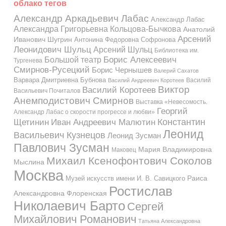
облако тегов
Александр Аркадьевич Лабас
Александр Лабас
Александра Григорьевна Кольцова-Бычкова
Анатолий
Арсений
Иванович Шугрин
Антонина Федоровна Софронова
Леонидович Шульц
Арсений Шульц
Библиотека им.
Большой театр
Борис Алексеевич
Тургенева
Смирнов-Русецкий
Борис Чернышев
Валерий Сахатов
Варвара Дмитриевна Бубнова
Василий
Василий Андреевич Коротеев
Виктор
Василий Коротеев
Васильевич Почиталов
Анемподистович Смирнов
Выставка «Невесомость.
Георгий
Александр Лабас о скорости прогрессе и любви»
Константин
Иван Андреевич Малютин
Щетинин
Леонид
Васильевич Кузнецов
Леонид Зусман
Павлович Зусман
Мария Владимировна
Маковец
Михаил Ксенофонтович Соколов
Мыслина
Москва
Музей искусств имени И. В. Савицкого
Раиса
Ростислав
Александровна Флоренская
Николаевич Барто
Сергей
Михайлович Романович
Татьяна Александровна