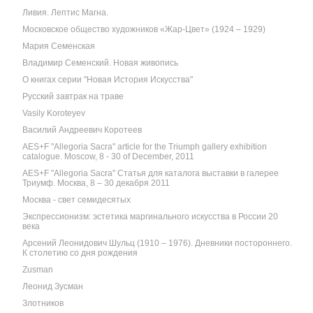
Ливия. Лептис Магна.
Московское общество художников «Жар-Цвет» (1924 – 1929)
Мария Семенская
Владимир Семенский. Новая живопись
О книгах серии "Новая История Искусства"
Русский завтрак на траве
Vasily Koroteyev
Василий Андреевич Коротеев
AES+F "Allegoria Sacra" article for the Triumph gallery exhibition
catalogue. Moscow, 8 - 30 of December, 2011
AES+F "Allegoria Sacra" Статья для каталога выставки в галерее
Триумф. Москва, 8 – 30 декабря 2011
Москва - свет семидесятых
Экспрессионизм: эстетика маргинального искусства в России 20
века
Арсений Леонидович Шульц (1910 – 1976). Дневники постороннего.
К столетию со дня рождения
Zusman
Леонид Зусман
Злотников