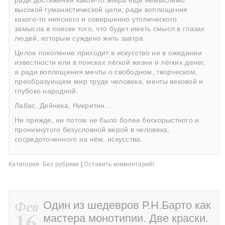
ради достижения какой-то вчера ещё немыслимо
высокой гуманистической цели, ради воплощения
какого-то неясного и совершенно утопического
замысла в поиске того, что будет иметь смысл в глазах
людей, которым суждено жить завтра.
Целое поколение приходит в искусство не в ожидании
известности или в поисках лёгкой жизни и лёгких денег,
а ради воплощения мечты о свободном, творческом,
преобразующем мир труде человека, мечты вековой и
глубоко народной.
Лабас, Дейнека, Никритин…
Ни прежде, ни потом не было более бескорыстного и
проникнутого безусловной верой в человека,
сосредоточенного на нём, искусства.
Категория:
Без рубрики
|
Оставить комментарий!
Фев
Один из шедевров Р.Н.Барто как
16
мастера монотипии. Две краски.