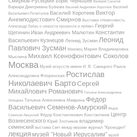
Смирнов-Русецкий
Борис Чернышев
Валерий Сахатов
Варвара Дмитриевна Бубнова
Василий
Василий Андреевич Коротеев
Виктор
Василий Коротеев
Васильевич Почиталов
Анемподистович Смирнов
Выставка «Невесомость.
Георгий
Александр Лабас о скорости прогрессе и любви»
Константин
Иван Андреевич Малютин
Щетинин
Леонид
Васильевич Кузнецов
Леонид Зусман
Павлович Зусман
Мария Владимировна
Маковец
Михаил Ксенофонтович Соколов
Мыслина
Москва
Музей искусств имени И. В. Савицкого
Раиса
Ростислав
Александровна Флоренская
Николаевич Барто
Сергей
Михайлович Романович
Татьяна Александровна
Федор
Татьяна Алексеевна Маврина
Лебедева
Васильевич Семенов-Амурский
Федор
Центр
Фёдор Константинович Константинов
Семенов-Амурский
Вознесенского
владимир
Юрий Злотников
семенский
журнал "Крокодил"
выставка Свет между мирами
лекция
музей "Новый Иерусалим"
музей