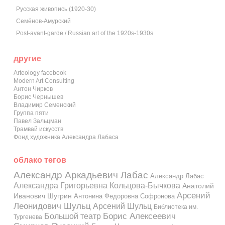
Русская живопись (1920-30)
Семёнов-Амурский
Post-avant-garde / Russian art of the 1920s-1930s
другие
Arteology facebook
Modern Art Consulting
Антон Чирков
Борис Чернышев
Владимир Семенский
Группа пяти
Павел Зальцман
Трамвай искусств
Фонд художника Александра Лабаса
облако тегов
Александр Аркадьевич Лабас
Александр Лабас
Александра Григорьевна Кольцова-Бычкова
Анатолий
Арсений
Иванович Шугрин
Антонина Федоровна Софронова
Леонидович Шульц
Арсений Шульц
Библиотека им.
Большой театр
Борис Алексеевич
Тургенева