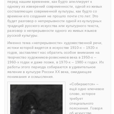
перед нашим временем, как будто апеллирует к
одному из измерений современности, одной из живых
составляющих современной культуры, как будто со
времени его создания не прошло почти сто лет. Это
будет разговор о непрерывности одной из культурных
традиций русского искусства или культурного текста,
разговор о непрерывности одного из живых языков
русской культуры.
Именно тема «непрерывности» художественной речи,
истоки которой видятся в искусстве 1910-х – 1920-х
годов, заставляют нас обратить особое внимание на
творчество художников-ровесников века в 1950-х –
1960-х годах и даже позже, в 1970-х – 1980-х годах. Их
работы этого периода собираются в удивительное
явление в культуре России ХХ века, ожидающее
понимания и осмысления.
«Собираются» –
ещё одно ключевое
слово, которое
требует
специального
пояснения. Говоря
об искусстве