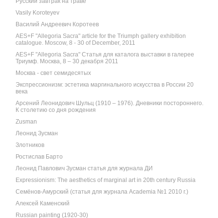
Русский завтрак на траве
Vasily Koroteyev
Василий Андреевич Коротеев
AES+F "Allegoria Sacra" article for the Triumph gallery exhibition
catalogue. Moscow, 8 - 30 of December, 2011
AES+F "Allegoria Sacra" Статья для каталога выставки в галерее
Триумф. Москва, 8 – 30 декабря 2011
Москва - свет семидесятых
Экспрессионизм: эстетика маргинального искусства в России 20
века
Арсений Леонидович Шульц (1910 – 1976). Дневники постороннего.
К столетию со дня рождения
Zusman
Леонид Зусман
Злотников
Ростислав Барто
Леонид Павлович Зусман статья для журнала ДИ
Expressionism: The aesthetics of marginal art in 20th century Russia
Семёнов-Амурский (статья для журнала Academia №1 2010 г.)
Алексей Каменский
Russian painting (1920-30)