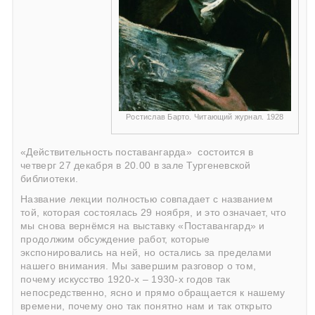
Ростислав Барто. Читающий журнал. 1928
«Действительность поставангарда» состоится в
четверг 27 декабря в 20.00 в зале Тургеневской
библиотеки.
Название лекции полностью совпадает с названием
той, которая состоялась 29 ноября, и это означает, что
мы снова вернёмся на выставку «Поставангард» и
продолжим обсуждение работ, которые
экспонировались на ней, но остались за пределами
нашего внимания. Мы завершим разговор о том,
почему искусство 1920-х – 1930-х годов так
непосредственно, ясно и прямо обращается к нашему
времени, почему оно так понятно нам и так открыто