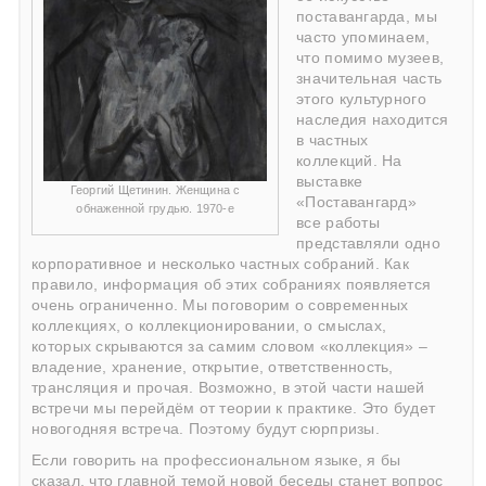
поставангарда, мы
часто упоминаем,
что помимо музеев,
значительная часть
этого культурного
наследия находится
в частных
коллекций. На
выставке
Георгий Щетинин. Женщина с
«Поставангард»
обнаженной грудью. 1970-е
все работы
представляли одно
корпоративное и несколько частных собраний. Как
правило, информация об этих собраниях появляется
очень ограниченно. Мы поговорим о современных
коллекциях, о коллекционировании, о смыслах,
которых скрываются за самим словом «коллекция» –
владение, хранение, открытие, ответственность,
трансляция и прочая. Возможно, в этой части нашей
встречи мы перейдём от теории к практике. Это будет
новогодняя встреча. Поэтому будут сюрпризы.
Если говорить на профессиональном языке, я бы
сказал, что главной темой новой беседы станет вопрос