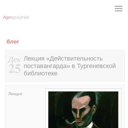
блог
Дек
Лекция «Действительность
25
поставангарда» в Тургеневской
библиотеке
Лекция