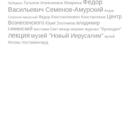
Федор
Татьяна Алексеевна Маврина
Лебедева
Васильевич Семенов-Амурский
Федор
Центр
Фёдор Константинович Константинов
Семенов-Амурский
Вознесенского
владимир
Юрий Злотников
семенский
журнал "Крокодил"
выставка Свет между мирами
лекция
музей "Новый Иерусалим"
музей
поставангард
Москвы