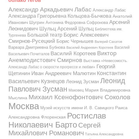
облако тегов
Александр Аркадьевич Лабас
Александр Лабас
Александра Григорьевна Кольцова-Бычкова
Анатолий
Арсений
Иванович Шугрин
Антонина Федоровна Софронова
Леонидович Шульц
Арсений Шульц
Библиотека им.
Большой театр
Борис Алексеевич
Тургенева
Смирнов-Русецкий
Борис Чернышев
Валерий Сахатов
Варвара Дмитриевна Бубнова
Василий
Василий Андреевич Коротеев
Виктор
Василий Коротеев
Васильевич Почиталов
Анемподистович Смирнов
Выставка «Невесомость.
Георгий
Александр Лабас о скорости прогрессе и любви»
Константин
Иван Андреевич Малютин
Щетинин
Леонид
Васильевич Кузнецов
Леонид Зусман
Павлович Зусман
Мария Владимировна
Маковец
Михаил Ксенофонтович Соколов
Мыслина
Москва
Музей искусств имени И. В. Савицкого
Раиса
Ростислав
Александровна Флоренская
Николаевич Барто
Сергей
Михайлович Романович
Татьяна Александровна