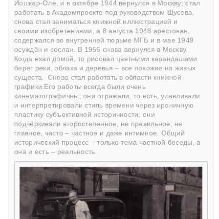
Йошкар-Оле, и в октябре 1944 вернулся в Москву; стал
работать в Академпроекте под руководством Щусева,
снова стал заниматься книжной иллюстрацией и
своими изобретениями, а 8 августа 1948 арестован,
содержался во внутренней тюрьме МГБ и в мае 1949
осуждён и сослан. В 1956 снова вернулся в Москву.
Когда ехал домой, то рисовал цветными карандашами
берег реки, облака и деревья – все похожие на живых
существ. Снова стал работать в области книжной
графики.Его работы всегда были очень
кинематографичны; они отражали, то есть, улавливали
и интерпретировали стиль времени через ироничную
пластику субъективной историчности, они
подчёркивали второстепенное, не правильное, не
главное, часто – частное и даже интимное. Общий
исторический процесс – только тема частной беседы, а
она и есть – реальность.