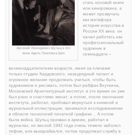
стать основой книги
или киноромана, а
может прозвучать
как метафора
истории искусства в
России ХХ века: он
начал работать как
профессиональный
Арсений Леонидович Шульц и его
художник в
жена Адель Павловна Шик
семнадцати –
восемнадцатилетнем возрасте, имея за плечами
только студию Кардовского, незаурядный талант и
огромное желание продолжать учиться, чтобы быть
художником и рисовать; потом был рабфак Вхутеина,
Московский Архитектурный институт, в это время он уже
был рано и счастливо женат; а потом, после окончания
института, работал, пробовал вернуться к книжной и
журнальной иллюстрации, занимался исследованиями
в области технологий печатной графики… А потом
была война. Шульц призван в армию, работал в
журналах, но весной 1942 года очень тяжело заболел
тифом, еле выкарабкался, потом продолжал службу в