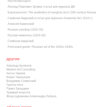
Ростислав Барто
Леонид Павлович Зусман статья для журнала ДИ
Expressionism: The aesthetics of marginal art in 20th century Russia
Семёнов-Амурский (статья для журнала Academia №1 2010 г.)
Алексей Каменский
Russian painting (1920-30)
Русская живопись (1920-30)
Семёнов-Амурский
Post-avant-garde / Russian art of the 1920s-1930s
другие
Arteology facebook
Modern Art Consulting
Антон Чирков
Борис Чернышев
Владимир Семенский
Группа пяти
Павел Зальцман
Трамвай искусств
Фонд художника Александра Лабаса