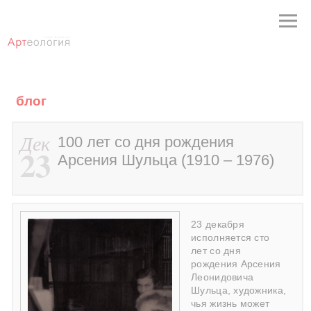
блог
Дек
100 лет со дня рождения
23
Арсения Шульца (1910 – 1976)
23 декабря
исполняется сто
лет со дня
рождения Арсения
Леонидовича
Шульца, художника,
чья жизнь может