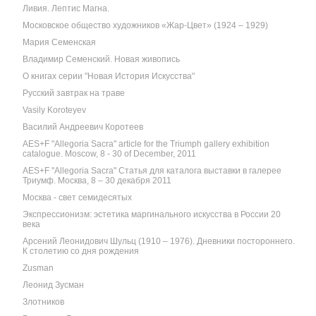
Ливия. Лептис Магна.
Московское общество художников «Жар-Цвет» (1924 – 1929)
Мария Семенская
Владимир Семенский. Новая живопись
О книгах серии "Новая История Искусства"
Русский завтрак на траве
Vasily Koroteyev
Василий Андреевич Коротеев
AES+F "Allegoria Sacra" article for the Triumph gallery exhibition
catalogue. Moscow, 8 - 30 of December, 2011
AES+F "Allegoria Sacra" Статья для каталога выставки в галерее
Триумф. Москва, 8 – 30 декабря 2011
Москва - свет семидесятых
Экспрессионизм: эстетика маргинального искусства в России 20
века
Арсений Леонидович Шульц (1910 – 1976). Дневники постороннего.
К столетию со дня рождения
Zusman
Леонид Зусман
Злотников