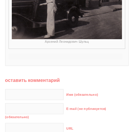
Арсений Леонидович Шульц
оставить комментарий
Имя (обязательно)
E-mail (не публикуется)
(обязательно)
URL