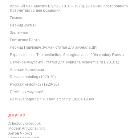
Арсений Леонидович Шульц (1910 – 1976). Дневники постороннего.
К столетию со дня рождения
Zusman
Леонид Зусман
Злотников
Ростислав Барто
Леонид Павлович Зусман статья для журнала ДИ
Expressionism: The aesthetics of marginal art in 20th century Russia
Семёнов-Амурский (статья для журнала Academia №1 2010 г.)
Алексей Каменский
Russian painting (1920-30)
Русская живопись (1920-30)
Семёнов-Амурский
Post-avant-garde / Russian art of the 1920s-1930s
другие
Arteology facebook
Modern Art Consulting
Антон Чирков