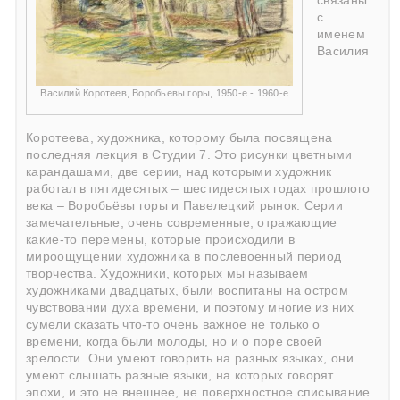
связаны
с
именем
Василия
Василий Коротеев, Воробьевы горы, 1950-е - 1960-е
Коротеева, художника, которому была посвящена
последняя лекция в Студии 7. Это рисунки цветными
карандашами, две серии, над которыми художник
работал в пятидесятых – шестидесятых годах прошлого
века – Воробьёвы горы и Павелецкий рынок. Серии
замечательные, очень современные, отражающие
какие-то перемены, которые происходили в
мироощущении художника в послевоенный период
творчества. Художники, которых мы называем
художниками двадцатых, были воспитаны на остром
чувствовании духа времени, и поэтому многие из них
сумели сказать что-то очень важное не только о
времени, когда были молоды, но и о поре своей
зрелости. Они умеют говорить на разных языках, они
умеют слышать разные языки, на которых говорят
эпохи, и это не внешнее, не поверхностное списывание