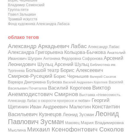
Борис Чернышев
Владимир Семенский
Группа пяти
Павел Зальцман
Трамвай искусств
Фонд художника Александра Лабаса
облако тегов
Александр Аркадьевич Лабас
Александр Лабас
Александра Григорьевна Кольцова-Бычкова
Анатолий
Арсений
Иванович Шугрин
Антонина Федоровна Софронова
Леонидович Шульц
Арсений Шульц
Библиотека им.
Большой театр
Борис Алексеевич
Тургенева
Смирнов-Русецкий
Борис Чернышев
Валерий Сахатов
Варвара Дмитриевна Бубнова
Василий
Василий Андреевич Коротеев
Виктор
Василий Коротеев
Васильевич Почиталов
Анемподистович Смирнов
Выставка «Невесомость.
Георгий
Александр Лабас о скорости прогрессе и любви»
Константин
Иван Андреевич Малютин
Щетинин
Леонид
Васильевич Кузнецов
Леонид Зусман
Павлович Зусман
Мария Владимировна
Маковец
Михаил Ксенофонтович Соколов
Мыслина