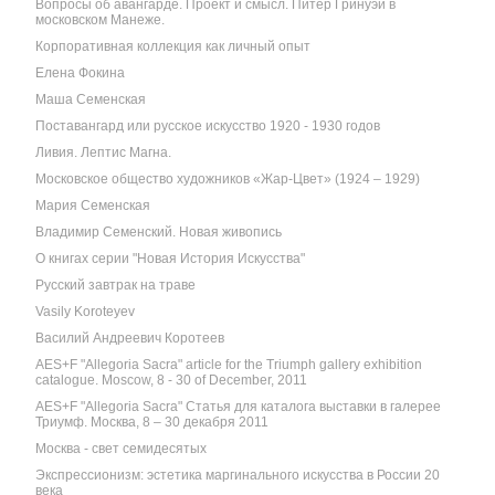
Вопросы об авангарде. Проект и смысл. Питер Гринуэй в
московском Манеже.
Корпоративная коллекция как личный опыт
Елена Фокина
Маша Семенская
Поставангард или русское искусство 1920 - 1930 годов
Ливия. Лептис Магна.
Московское общество художников «Жар-Цвет» (1924 – 1929)
Мария Семенская
Владимир Семенский. Новая живопись
О книгах серии "Новая История Искусства"
Русский завтрак на траве
Vasily Koroteyev
Василий Андреевич Коротеев
AES+F "Allegoria Sacra" article for the Triumph gallery exhibition
catalogue. Moscow, 8 - 30 of December, 2011
AES+F "Allegoria Sacra" Статья для каталога выставки в галерее
Триумф. Москва, 8 – 30 декабря 2011
Москва - свет семидесятых
Экспрессионизм: эстетика маргинального искусства в России 20
века