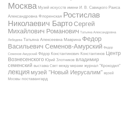
Москва
Музей искусств имени И. В. Савицкого
Раиса
Ростислав
Александровна Флоренская
Николаевич Барто
Сергей
Михайлович Романович
Татьяна Александровна
Федор
Татьяна Алексеевна Маврина
Лебедева
Васильевич Семенов-Амурский
Федор
Центр
Фёдор Константинович Константинов
Семенов-Амурский
Вознесенского
владимир
Юрий Злотников
семенский
журнал "Крокодил"
выставка Свет между мирами
лекция
музей "Новый Иерусалим"
музей
поставангард
Москвы