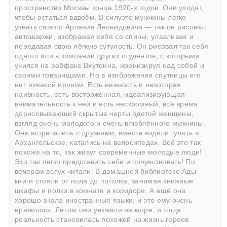
пространство Москвы конца 1920-х годов. Они уходят,
чтобы остаться вдвоём. В силуэте мужчины легко
узнать самого Арсения Леонидовича — так он рисовал
автошаржи, изображая себя со спины, улавливая и
передавая свою лёгкую сутулость. Он рисовал так себя
одного или в компании других студентов, с которыми
учился на рабфаке Вхутеина, иронизируя над собой и
своими товарищами. Но в изображении спутницы его
нет никакой иронии. Есть нежность и некоторая
наивность, есть восторженная, идеализирующая
внимательность к ней и есть нескромный, всё время
дорисовывающий скрытые черты одетой женщины,
взгляд очень молодого и очень влюблённого мужчины.
Они встречались с друзьями, вместе ездили гулять в
Архангельское, катались на велосипедах. Всё это так
похоже на то, как живут современные молодые люди!
Это так легко представить себе и почувствовать! По
вечерам вслух читали. В домашней библиотеке Ады
книги стояли от пола до потолка, занимая книжные
шкафы и полки в комнате и коридоре. А ещё она
хорошо знала иностранные языки, и это ему очень
нравилось. Летом они уезжали на море, и тогда
реальность становилась похожей на жизнь героев