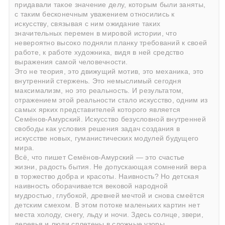
придавали такое значение делу, которым были заняты,
с таким бесконечным уважением относились к
искусству, связывая с ним ожидание таких
значительных перемен в мировой истории, что
невероятно высоко подняли планку требований к своей
работе, к работе художника, видя в ней средство
выражения самой человечности.
Это не теория, это движущий мотив, это механика, это
внутренний стержень. Это немыслимый сегодня
максимализм, но это реальность. И результатом,
отражением этой реальности стало искусство, одним из
самых ярких представителей которого является
Семёнов-Амурский. Искусство безусловной внутренней
свободы как условия решения задач создания в
искусстве новых, гуманистических модулей будущего
мира.
Всё, что пишет Семёнов-Амурский — это счастье
жизни, радость бытия. Не допускающая сомнений вера
в торжество добра и красоты. Наивность? Но детская
наивность оборачивается вековой народной
мудростью, глубокой, древней мечтой и снова смеётся
детским смехом. В этом потоке маленьких картин нет
места холоду, снегу, льду и ночи. Здесь солнце, звери,
деревья и люди сплетены в сложные узоры