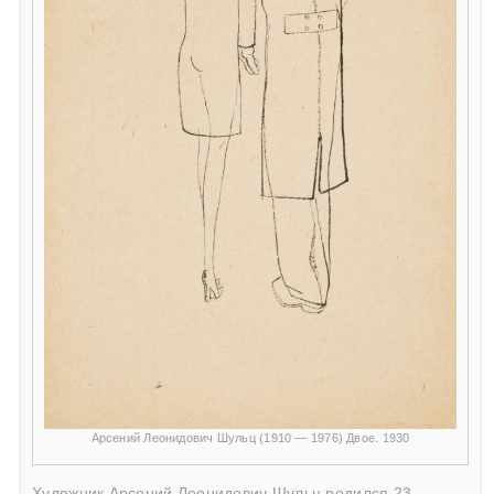
Арсений Леонидович Шульц (1910 — 1976) Двое. 1930
Художник Арсений Леонидович Шульц родился 23