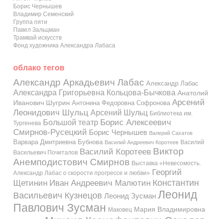
Борис Чернышев
Владимир Семенский
Группа пяти
Павел Зальцман
Трамвай искусств
Фонд художника Александра Лабаса
облако тегов
Александр Аркадьевич Лабас
Александр Лабас
Александра Григорьевна Кольцова-Бычкова
Анатолий
Арсений
Иванович Шугрин
Антонина Федоровна Софронова
Леонидович Шульц
Арсений Шульц
Библиотека им.
Большой театр
Борис Алексеевич
Тургенева
Смирнов-Русецкий
Борис Чернышев
Валерий Сахатов
Варвара Дмитриевна Бубнова
Василий
Василий Андреевич Коротеев
Виктор
Василий Коротеев
Васильевич Почиталов
Анемподистович Смирнов
Выставка «Невесомость.
Георгий
Александр Лабас о скорости прогрессе и любви»
Константин
Иван Андреевич Малютин
Щетинин
Леонид
Васильевич Кузнецов
Леонид Зусман
Павлович Зусман
Мария Владимировна
Маковец