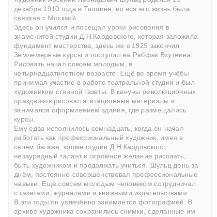
декабря 1910 года в Таллине, но вся его жизнь была
связана с Москвой.
Здесь он учился и посещал уроки рисования в
знаменитой студии Д.Н.Кардовского, которая заложила
фундамент мастерства, здесь же в 1929 закончил
Землемерные курсы и поступил на Рабфак Вхутеина.
Рисовать начал совсем молодым, в
четырнадцатилетнем возрасте. Ещё во время учёбы
принимал участие в работе театральной студии и был
художником стенной газеты. В кануны революционных
праздников рисовал агитационные материалы и
занимался оформлением здания, где размещались
курсы.
Ему едва исполнилось семнадцать, когда он начал
работать как профессиональный художник, имея в
своём багаже, кроме студии Д.Н.Кардовского,
незаурядный талант и огромное желание рисовать,
быть художником и продолжать учиться. Шульц день за
днём, постоянно совершенствовал профессиональные
навыки. Ещё совсем молодым человеком сотрудничал
с газетами, журналами и книжными издательствами.
В эти годы он увлечённо занимается фотографией. В
архиве художника сохранились снимки, сделанные им