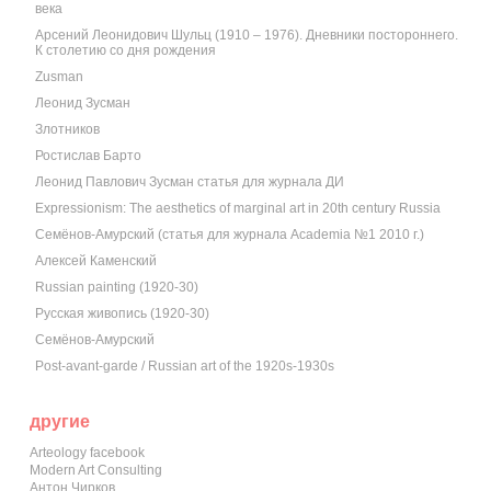
века
Арсений Леонидович Шульц (1910 – 1976). Дневники постороннего.
К столетию со дня рождения
Zusman
Леонид Зусман
Злотников
Ростислав Барто
Леонид Павлович Зусман статья для журнала ДИ
Expressionism: The aesthetics of marginal art in 20th century Russia
Семёнов-Амурский (статья для журнала Academia №1 2010 г.)
Алексей Каменский
Russian painting (1920-30)
Русская живопись (1920-30)
Семёнов-Амурский
Post-avant-garde / Russian art of the 1920s-1930s
другие
Arteology facebook
Modern Art Consulting
Антон Чирков