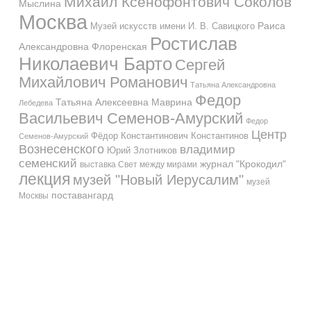
Михаил Ксенофонтович Соколов
Мыслина
Москва
Музей искусств имени И. В. Савицкого
Раиса
Ростислав
Александровна Флоренская
Николаевич Барто
Сергей
Михайлович Романович
Татьяна Александровна
Федор
Татьяна Алексеевна Маврина
Лебедева
Васильевич Семенов-Амурский
Федор
Центр
Фёдор Константинович Константинов
Семенов-Амурский
Вознесенского
владимир
Юрий Злотников
семенский
журнал "Крокодил"
выставка Свет между мирами
лекция
музей "Новый Иерусалим"
музей
поставангард
Москвы