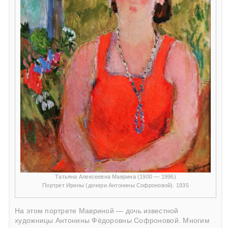
Татьяна Алексеевна Маврина (1900 — 1996)
Портрет Ирины (дочери Антонины Софроновой). 1935
На этом портрете Мавриной — дочь известной
художницы Антонины Фёдоровны Софроновой. Многим