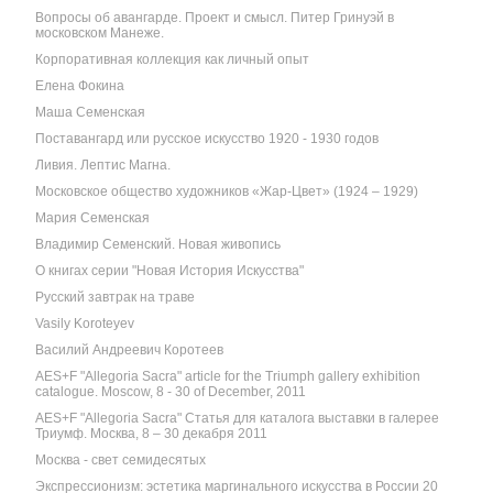
Вопросы об авангарде. Проект и смысл. Питер Гринуэй в
московском Манеже.
Корпоративная коллекция как личный опыт
Елена Фокина
Маша Семенская
Поставангард или русское искусство 1920 - 1930 годов
Ливия. Лептис Магна.
Московское общество художников «Жар-Цвет» (1924 – 1929)
Мария Семенская
Владимир Семенский. Новая живопись
О книгах серии "Новая История Искусства"
Русский завтрак на траве
Vasily Koroteyev
Василий Андреевич Коротеев
AES+F "Allegoria Sacra" article for the Triumph gallery exhibition
catalogue. Moscow, 8 - 30 of December, 2011
AES+F "Allegoria Sacra" Статья для каталога выставки в галерее
Триумф. Москва, 8 – 30 декабря 2011
Москва - свет семидесятых
Экспрессионизм: эстетика маргинального искусства в России 20