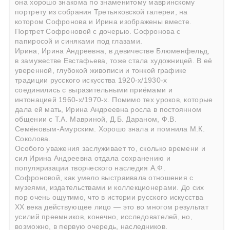
она хорошо знакома по знаменитому мавринскому
портрету из собрания Третьяковской галереи, на
котором Софронова и Ирина изображены вместе.
Портрет Софроновой с дочерью. Софронова с
папиросой и синяками под глазами.
Ирина, Ирина Андреевна, в девичестве Блюменфельд,
в замужестве Евстафьева, тоже стала художницей. В её
уверенной, глубокой живописи и тонкой графике
традиции русского искусства 1920-х/1930-х
соединились с выразительными приёмами и
интонацией 1960-х/1970-х. Помимо тех уроков, которые
дала ей мать, Ирина Андреевна росла в постоянном
общении с Т.А. Мавриной, Д.Б. Дараном, Ф.В.
Семёновым-Амурским. Хорошо знала и помнила М.К.
Соколова.
Особого уважения заслуживает то, сколько времени и
сил Ирина Андреевна отдала сохранению и
популяризации творческого наследия А.Ф.
Софроновой, как умело выстраивала отношения с
музеями, издательствами и коллекционерами. До сих
пор очень ощутимо, что в истории русского искусства
ХХ века действующее лицо — это во многом результат
усилий преемников, конечно, исследователей, но,
возможно, в первую очередь, наследников.