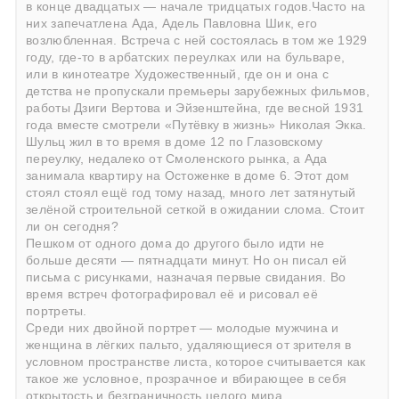
в конце двадцатых — начале тридцатых годов.Часто на
них запечатлена Ада, Адель Павловна Шик, его
возлюбленная. Встреча с ней состоялась в том же 1929
году, где-то в арбатских переулках или на бульваре,
или в кинотеатре Художественный, где он и она с
детства не пропускали премьеры зарубежных фильмов,
работы Дзиги Вертова и Эйзенштейна, где весной 1931
года вместе смотрели «Путёвку в жизнь» Николая Экка.
Шульц жил в то время в доме 12 по Глазовскому
переулку, недалеко от Смоленского рынка, а Ада
занимала квартиру на Остоженке в доме 6. Этот дом
стоял стоял ещё год тому назад, много лет затянутый
зелёной строительной сеткой в ожидании слома. Стоит
ли он сегодня?
Пешком от одного дома до другого было идти не
больше десяти — пятнадцати минут. Но он писал ей
письма с рисунками, назначая первые свидания. Во
время встреч фотографировал её и рисовал её
портреты.
Среди них двойной портрет — молодые мужчина и
женщина в лёгких пальто, удаляющиеся от зрителя в
условном пространстве листа, которое считывается как
такое же условное, прозрачное и вбирающее в себя
открытость и безграничность целого мира,