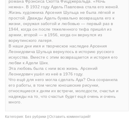
романа Фрэнсиса Скотта Фицджеральда. «Ночь
нежна». В 1932 году Адель Павловна стала его женой.
Жизнь художника Арсения Шульца не была лёгкой и
простой. Дважды Адель буквально возвращала его к
жизни, окружая заботой и любовью — первый раз в
1944, когда он после тяжеленного тифа пришёл из
армии, второй — в 1956, когда он вернулся из
воркутинского лагеря.
В наши дни имя и творческое наследие Арсения
Леонидовича Шульца вернулось в историю русского
искусства. Вместе с этим возвращается и история его
любви к Адели Шик.
Эта любовь была с ним всю жизнь. Арсений
Леонидович ушёл из неё в 1976 году.
Что ещё для него могла сделать Ада? Она сохранила
его работы, в том числе юношеские рисунки,
относящиеся к дням их встречи, молодости, счастья и
надежды на то, что счастья будет ещё очень и очень
много.
Категория:
Без рубрики
|
Оставить комментарий!