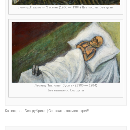
Леонид Павлович Зусман (1906 — 1984) Две кошки. Без даты
Леонид Павлович Зусман (1906 — 1984)
Без названия. Без даты
Категория:
Без рубрики
|
Оставить комментарий!