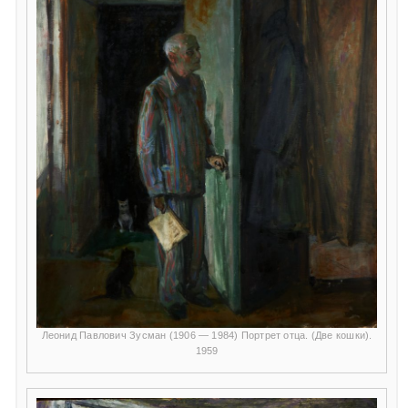
Леонид Павлович Зусман (1906 — 1984) Портрет отца. (Две кошки).
1959