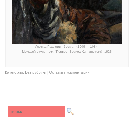
Леонид Павлович Зусман (1906 — 1084)
Молодой скульптор. (Портрет Бориса Каплянского). 1926
Категория:
Без рубрики
|
Оставить комментарий!