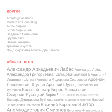
другие
Arteology facebook
Modern Art Consulting
Антон Чирков
Борис Чернышев
Владимир Семенский
Группа пяти
Павел Зальцман
Трамвай искусств
Фонд художника Александра Лабаса
облако тегов
Александр Аркадьевич Лабас
Александр Лабас
Александра Григорьевна Кольцова-Бычкова
Анатолий
Арсений
Иванович Шугрин
Антонина Федоровна Софронова
Леонидович Шульц
Арсений Шульц
Библиотека им.
Большой театр
Борис Алексеевич
Тургенева
Смирнов-Русецкий
Борис Чернышев
Валерий Сахатов
Варвара Дмитриевна Бубнова
Василий
Василий Андреевич Коротеев
Виктор
Василий Коротеев
Васильевич Почиталов
Анемподистович Смирнов
Выставка «Невесомость.