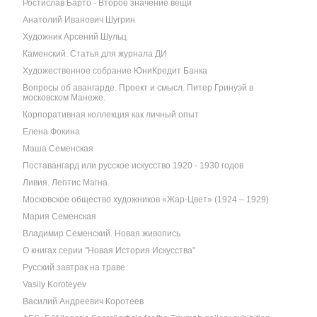
Ростислав Барто - Второе значение вещи
Анатолий Иванович Шугрин
Художник Арсений Шульц
Каменский. Статья для журнала ДИ
Художественное собрание ЮниКредит Банка
Вопросы об авангарде. Проект и смысл. Питер Гринуэй в
московском Манеже.
Корпоративная коллекция как личный опыт
Елена Фокина
Маша Семенская
Поставангард или русское искусство 1920 - 1930 годов
Ливия. Лептис Магна.
Московское общество художников «Жар-Цвет» (1924 – 1929)
Мария Семенская
Владимир Семенский. Новая живопись
О книгах серии "Новая История Искусства"
Русский завтрак на траве
Vasily Koroteyev
Василий Андреевич Коротеев