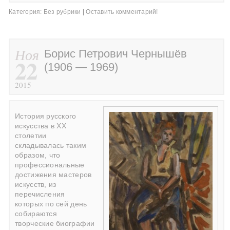
Категория:
Без рубрики
|
Оставить комментарий!
Ноя
Борис Петрович Чернышёв
22
(1906 — 1969)
2015
История русского
искусства в ХХ
столетии
складывалась таким
образом, что
профессиональные
достижения мастеров
искусств, из
перечисления
которых по сей день
собираются
творческие биографии