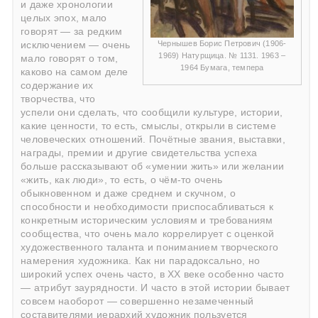
и даже хронологии
целых эпох, мало
говорят — за редким
Чернышев Борис Петрович (1906-
исключением — очень
1969) Натурщица. № 1131. 1963 –
мало говорят о том,
1964 Бумага, темпера
каково на самом деле
содержание их
творчества, что
успели они сделать, что сообщили культуре, истории,
какие ценности, то есть, смыслы, открыли в системе
человеческих отношений. Почётные звания, выставки,
награды, премии и другие свидетельства успеха
больше рассказывают об «умении жить» или желании
«жить, как люди», то есть, о чём-то очень
обыкновенном и даже среднем и скучном, о
способности и необходимости приспосабливаться к
конкретным историческим условиям и требованиям
сообщества, что очень мало коррелирует с оценкой
художественного таланта и пониманием творческого
намерения художника. Как ни парадоксально, но
широкий успех очень часто, в ХХ веке особенно часто
— атрибут заурядности. И часто в этой истории бывает
совсем наоборот — совершенно незамеченный
составителями иерархий художник пользуется