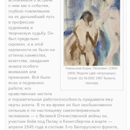
вспоминали о встрече
с ним как о событии,
глубоко повлиявшем
на их дальнейший путь
в профессии
художника и
творческую судьбу. Он
был предельно
скромен, и в этой
скромности не было ни
оттенка ханжества,
кокетства, ожидания
знаков особого
Чернышев Борис Петрович (1906-
внимания или
1969) Модели (две натурщицы).
признания. Всё было
Серия 111 №2092 1967 Бумага,
ясно и подчинено
темпера
работе; его
нравственная чистота
и поразительная работоспособность придавали ему
черты аскета. В то же время он был необыкновенно
сильным и по-настоящему самоотверженным
человеком — с Великой Отечественной войны он,
участник боёв под Пилау и Кенигсбергом в марте —
апреле 1945 года в составе 3-го Белорусского фронта,