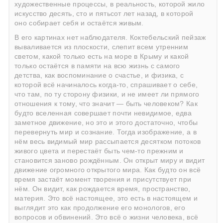
художественные процессы, в реальность, которой жило
искусство десять, сто и пятьсот лет назад, в которой
оно собирает себя и остаётся живым.
В его картинах нет наблюдателя. Коктебельский пейзаж
вываливается из плоскости, слепит всем утренним
светом, какой только есть на море в Крыму и какой
только остаётся в памяти на всю жизнь с самого
детства, как воспоминание о счастье, и физика, с
которой всё начиналось когда-то, спрашивает о себе,
что там, по ту сторону физики, и не имеет ли прямого
отношения к тому, что значит — быть человеком? Как
будто вселенная совершает почти невидимое, едва
заметное движение, но это и этого достаточно, чтобы
перевернуть мир и сознание. Тогда изображение, а в
нём весь видимый мир рассыпается десятком потоков
живого цвета и перестаёт быть чем-то прежним и
становится заново рождённым. Он открыт миру и видит
движение огромного открытого мира. Как будто он всё
время застаёт момент творения и присутствует при
нём. Он видит, как рождается время, пространство,
материя. Это всё настоящее, это есть в настоящем и
выглядит это как продолжение его монологов, его
вопросов и обвинений. Это всё о жизни человека, всё