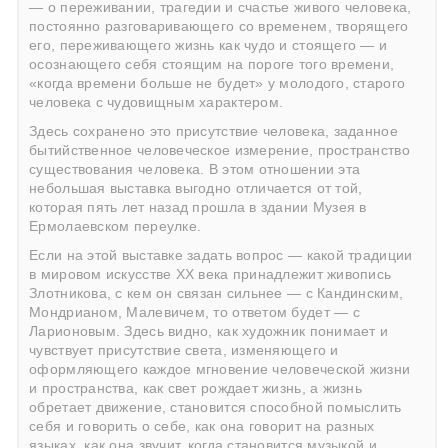
— о переживании, трагедии и счастье живого человека,
постоянно разговаривающего со временем, творящего
его, переживающего жизнь как чудо и стоящего — и
осознающего себя стоящим на пороге того времени,
«когда времени больше не будет» у молодого, старого
человека с чудовищным характером.
Здесь сохранено это присутствие человека, заданное
бытийственное человеческое измерение, пространство
существования человека. В этом отношении эта
небольшая выставка выгодно отличается от той,
которая
пять лет назад прошла в здании Музея в
Ермолаевском переулке
.
Если на этой выставке задать вопрос — какой традиции
в мировом искусстве ХХ века принадлежит живопись
Злотникова, с кем он связан сильнее — с Кандинским,
Мондрианом, Малевичем, то ответом будет — с
Ларионовым
. Здесь видно, как художник понимает и
чувствует присутствие света, изменяющего и
оформляющего каждое мгновение человеческой жизни
и пространства, как свет рождает жизнь, а жизнь
обретает движение, становится способной помыслить
себя и говорить о себе, как она говорит на разных
языках, как она звучит, когда становится музыкой и