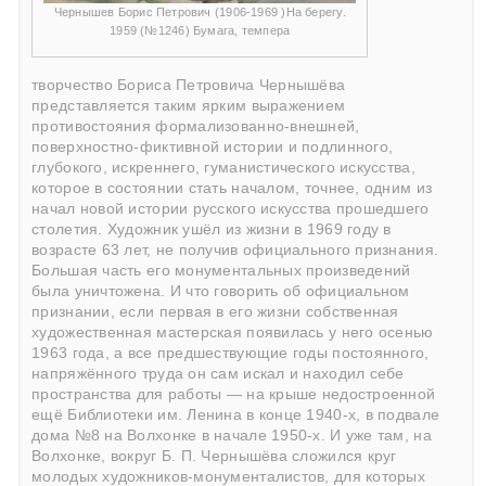
Чернышев Борис Петрович (1906-1969 )На берегу.
1959 (№1246) Бумага, темпера
творчество
Бориса Петровича Чернышёва
представляется таким ярким выражением
противостояния формализованно-внешней,
поверхностно-фиктивной истории и подлинного,
глубокого, искреннего, гуманистического искусства,
которое в состоянии стать началом, точнее, одним из
начал новой истории русского искусства прошедшего
столетия. Художник ушёл из жизни в 1969 году в
возрасте 63 лет, не получив официального признания.
Большая часть его монументальных произведений
была уничтожена. И что говорить об официальном
признании, если первая в его жизни собственная
художественная мастерская появилась у него осенью
1963 года, а все предшествующие годы постоянного,
напряжённого труда он сам искал и находил себе
пространства для работы — на крыше недостроенной
ещё Библиотеки им. Ленина в конце 1940-х, в подвале
дома №8 на Волхонке в начале 1950-х. И уже там, на
Волхонке, вокруг
Б. П. Чернышёва
сложился круг
молодых художников-монументалистов, для которых