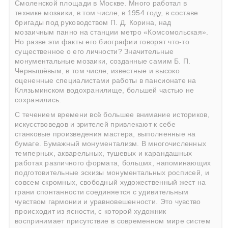
Смоленской площади в Москве. Много работал в
технике мозаики, в том числе, в 1954 году, в составе
бригады под руководством П. Д. Корина, над
мозаичным панно на станции метро «Комсомольская».
Но разве эти факты его биографии говорят что-то
существенное о его личности? Значительные
монументальные мозаики, созданные самим Б. П.
Чернышёвым, в том числе, известные и высоко
оцененные специалистами работы в пансионате на
Клязьминском водохранилище, большей частью не
сохранились.
С течением времени всё большее внимание историков,
искусствоведов и зрителей привлекают к себе
станковые произведения мастера, выполненные на
бумаге. Бумажный монументализм. В многочисленных
темперных, акварельных, тушевых и карандашных
работах различного формата, больших, напоминающих
подготовительные эскизы монументальных росписей, и
совсем скромных, свободный художественный жест на
грани спонтанности соединяется с удивительным
чувством гармонии и уравновешенности. Это чувство
происходит из ясности, с которой художник
воспринимает присутствие в современном мире систем