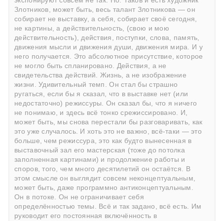
экспонируют совсем не так. Но. Таков и есть
художник
Злотников
, может быть, весь талант Злотникова — он
собирает не выставку, а себя, собирает своё сегодня,
не картины, а действительность, (свою и мою
действительность), действия, поступки, слова, память,
движения мысли и движения души, движения мира. И у
него получается. Это абсолютное присутствие, которое
не могло быть спланировано. Действия, а не
свидетельства действий. Жизнь, а не изображение
жизни. Удивительный темп. Он стал бы страшно
ругаться, если бы я сказал, что в выставке нет (или
недостаточно) режиссуры. Он сказал бы, что я ничего
не понимаю, и здесь всё тонко срежиссировано. И,
может быть, мы снова перестали бы разговаривать, как
это уже случалось. И хоть это не важно, всё-таки — это
больше, чем режиссура, это как будто вынесенная в
выставочный зал его мастерская (тоже до потолка
заполненная картинами) и продолжение работы и
споров, того, чем много десятилетий он остаётся. В
этом смысле он выглядит совсем неконцептуальным,
может быть, даже программно антиконцептуальным.
Он в потоке. Он не ограничивает себя
определённостью темы. Всё и так задано, всё есть. Им
руководит его постоянная включённость в