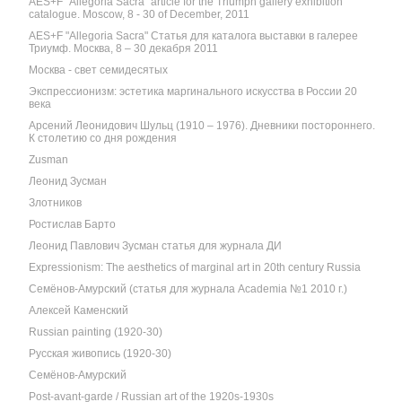
AES+F "Allegoria Sacra" article for the Triumph gallery exhibition
catalogue. Moscow, 8 - 30 of December, 2011
AES+F "Allegoria Sacra" Статья для каталога выставки в галерее
Триумф. Москва, 8 – 30 декабря 2011
Москва - свет семидесятых
Экспрессионизм: эстетика маргинального искусства в России 20
века
Арсений Леонидович Шульц (1910 – 1976). Дневники постороннего.
К столетию со дня рождения
Zusman
Леонид Зусман
Злотников
Ростислав Барто
Леонид Павлович Зусман статья для журнала ДИ
Expressionism: The aesthetics of marginal art in 20th century Russia
Семёнов-Амурский (статья для журнала Academia №1 2010 г.)
Алексей Каменский
Russian painting (1920-30)
Русская живопись (1920-30)
Семёнов-Амурский
Post-avant-garde / Russian art of the 1920s-1930s