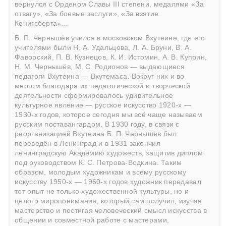
вернулся с Орденом Славы III степени, медалями «За
отвагу», «За боевые заслуги», «За взятие
Кенигсберга»…
Б. П. Чернышёв учился в московском Вхутеине, где его
учителями были
Н. А. Удальцова
, Л. А. Бруни, В. А.
Фаворский,
П. В. Кузнецов
, К. И. Истомин, А. В. Куприн,
Н. М. Чернышёв, М. С. Родионов — выдающиеся
педагоги Вхутеина — Вхутемаса. Вокруг них и во
многом благодаря их педагогической и творческой
деятельности сформировалось удивительное
культурное явление — русское искусство 1920-х —
1930-х годов, которое сегодня мы всё чаще называем
русским поставангардом. В 1930 году, в связи с
реорганизацией Вхутеина Б. П. Чернышёв был
переведён в Ленинград и в 1931 закончил
ленинградскую Академию художеств, защитив диплом
под руководством
К. С. Петрова-Водкина
. Таким
образом, молодым художникам и всему русскому
искусству 1950-х — 1960-х годов художник передавал
тот опыт не только художественной культуры, но и
целого миропонимания, который сам получил, изучая
мастерство и постигая человеческий смысл искусства в
общении и совместной работе с мастерами,