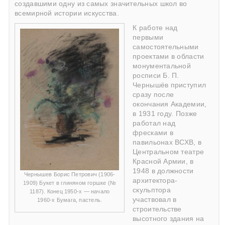
создавшими одну из самых значительных школ во
всемирной истории искусства.
К работе над
первыми
самостоятельными
проектами в области
монументальной
росписи Б. П.
Чернышёв приступил
сразу после
окончания Академии,
в 1931 году. Позже
работал над
фресками в
павильонах ВСХВ, в
Центральном театре
Красной Армии, в
1948 в должности
Чернышев Борис Петрович (1906-
архитектора-
1909) Букет в глиняном горшке (№
скульптора
1187). Конец 1950-х — начало
участвовал в
1960-х Бумага, пастель.
строительстве
высотного здания на