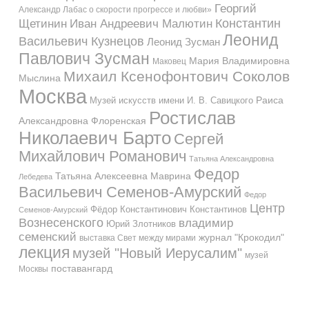
Георгий
Александр Лабас о скорости прогрессе и любви»
Константин
Иван Андреевич Малютин
Щетинин
Леонид
Васильевич Кузнецов
Леонид Зусман
Павлович Зусман
Мария Владимировна
Маковец
Михаил Ксенофонтович Соколов
Мыслина
Москва
Музей искусств имени И. В. Савицкого
Раиса
Ростислав
Александровна Флоренская
Николаевич Барто
Сергей
Михайлович Романович
Татьяна Александровна
Федор
Татьяна Алексеевна Маврина
Лебедева
Васильевич Семенов-Амурский
Федор
Центр
Фёдор Константинович Константинов
Семенов-Амурский
Вознесенского
владимир
Юрий Злотников
семенский
журнал "Крокодил"
выставка Свет между мирами
лекция
музей "Новый Иерусалим"
музей
поставангард
Москвы