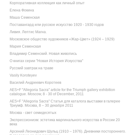
Корпоративная коллекция как личный опыт
Елена Фокина
Маша Семенская
Поставангард или русское искусство 1920 - 1930 годов
Ливия. Лептис Магна.
Московское общество художников «Жар-Цвет» (1924 – 1929)
Мария Семенская
Владимир Семенский. Новая живопись
О книгах серии "Новая История Искусства"
Русский завтрак на траве
Vasily Koroteyev
Василий Андреевич Коротеев
AES+F "Allegoria Sacra" article for the Triumph gallery exhibition
catalogue. Moscow, 8 - 30 of December, 2011
AES+F "Allegoria Sacra" Статья для каталога выставки в галерее
Триумф. Москва, 8 – 30 декабря 2011
Москва - свет семидесятых
Экспрессионизм: эстетика маргинального искусства в России 20
века
Арсений Леонидович Шульц (1910 – 1976). Дневники постороннего.