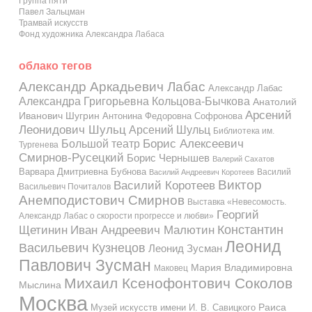
Группа пяти
Павел Зальцман
Трамвай искусств
Фонд художника Александра Лабаса
облако тегов
Александр Аркадьевич Лабас
Александр Лабас
Александра Григорьевна Кольцова-Бычкова
Анатолий
Арсений
Иванович Шугрин
Антонина Федоровна Софронова
Леонидович Шульц
Арсений Шульц
Библиотека им.
Большой театр
Борис Алексеевич
Тургенева
Смирнов-Русецкий
Борис Чернышев
Валерий Сахатов
Варвара Дмитриевна Бубнова
Василий
Василий Андреевич Коротеев
Виктор
Василий Коротеев
Васильевич Почиталов
Анемподистович Смирнов
Выставка «Невесомость.
Георгий
Александр Лабас о скорости прогрессе и любви»
Константин
Иван Андреевич Малютин
Щетинин
Леонид
Васильевич Кузнецов
Леонид Зусман
Павлович Зусман
Мария Владимировна
Маковец
Михаил Ксенофонтович Соколов
Мыслина
Москва
Музей искусств имени И. В. Савицкого
Раиса