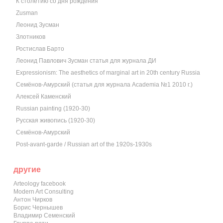
К столетию со дня рождения
Zusman
Леонид Зусман
Злотников
Ростислав Барто
Леонид Павлович Зусман статья для журнала ДИ
Expressionism: The aesthetics of marginal art in 20th century Russia
Семёнов-Амурский (статья для журнала Academia №1 2010 г.)
Алексей Каменский
Russian painting (1920-30)
Русская живопись (1920-30)
Семёнов-Амурский
Post-avant-garde / Russian art of the 1920s-1930s
другие
Arteology facebook
Modern Art Consulting
Антон Чирков
Борис Чернышев
Владимир Семенский