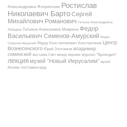
Ростислав
Александровна Флоренская
Николаевич Барто
Сергей
Михайлович Романович
Татьяна Александровна
Федор
Татьяна Алексеевна Маврина
Лебедева
Васильевич Семенов-Амурский
Федор
Центр
Фёдор Константинович Константинов
Семенов-Амурский
Вознесенского
владимир
Юрий Злотников
семенский
журнал "Крокодил"
выставка Свет между мирами
лекция
музей "Новый Иерусалим"
музей
поставангард
Москвы