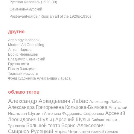
Русская живопись (1920-30)
Семёнов-Амурский
Post-avant-garde / Russian art of the 1920s-1930s
другие
Arteology facebook
Modern Art Consulting
Антон Чирков
Борис Чернышев
Владимир Семенский
Группа пяти
Павел Зальцман
Трамвай искусств
Фонд художника Александра Лабаса
облако тегов
Александр Аркадьевич Лабас
Александр Лабас
Александра Григорьевна Кольцова-Бычкова
Анатолий
Арсений
Иванович Шугрин
Антонина Федоровна Софронова
Леонидович Шульц
Арсений Шульц
Библиотека им.
Большой театр
Борис Алексеевич
Тургенева
Смирнов-Русецкий
Борис Чернышев
Валерий Сахатов