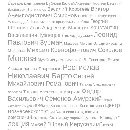
Варвара Дмитриевна Бубнова
Василий
Василий Андреевич Коротеев
Виктор
Василий Коротеев
Васильевич Почиталов
Анемподистович Смирнов
Выставка «Невесомость.
Георгий
Александр Лабас о скорости прогрессе и любви»
Константин
Иван Андреевич Малютин
Щетинин
Леонид
Васильевич Кузнецов
Леонид Зусман
Павлович Зусман
Мария Владимировна
Маковец
Михаил Ксенофонтович Соколов
Мыслина
Москва
Музей искусств имени И. В. Савицкого
Раиса
Ростислав
Александровна Флоренская
Николаевич Барто
Сергей
Михайлович Романович
Татьяна Александровна
Федор
Татьяна Алексеевна Маврина
Лебедева
Васильевич Семенов-Амурский
Федор
Центр
Фёдор Константинович Константинов
Семенов-Амурский
Вознесенского
владимир
Юрий Злотников
семенский
журнал "Крокодил"
выставка Свет между мирами
лекция
музей "Новый Иерусалим"
музей