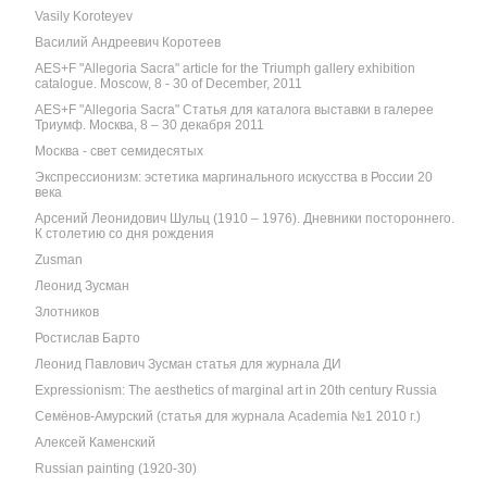
Vasily Koroteyev
Василий Андреевич Коротеев
AES+F "Allegoria Sacra" article for the Triumph gallery exhibition
catalogue. Moscow, 8 - 30 of December, 2011
AES+F "Allegoria Sacra" Статья для каталога выставки в галерее
Триумф. Москва, 8 – 30 декабря 2011
Москва - свет семидесятых
Экспрессионизм: эстетика маргинального искусства в России 20
века
Арсений Леонидович Шульц (1910 – 1976). Дневники постороннего.
К столетию со дня рождения
Zusman
Леонид Зусман
Злотников
Ростислав Барто
Леонид Павлович Зусман статья для журнала ДИ
Expressionism: The aesthetics of marginal art in 20th century Russia
Семёнов-Амурский (статья для журнала Academia №1 2010 г.)
Алексей Каменский
Russian painting (1920-30)