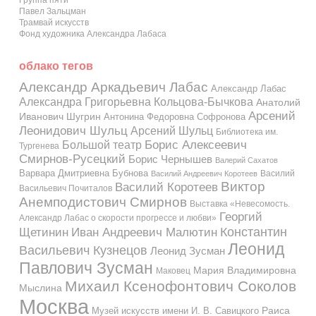
Павел Зальцман
Трамвай искусств
Фонд художника Александра Лабаса
облако тегов
Александр Аркадьевич Лабас
Александр Лабас
Александра Григорьевна Кольцова-Бычкова
Анатолий
Арсений
Иванович Шугрин
Антонина Федоровна Софронова
Леонидович Шульц
Арсений Шульц
Библиотека им.
Большой театр
Борис Алексеевич
Тургенева
Смирнов-Русецкий
Борис Чернышев
Валерий Сахатов
Варвара Дмитриевна Бубнова
Василий
Василий Андреевич Коротеев
Виктор
Василий Коротеев
Васильевич Почиталов
Анемподистович Смирнов
Выставка «Невесомость.
Георгий
Александр Лабас о скорости прогрессе и любви»
Константин
Иван Андреевич Малютин
Щетинин
Леонид
Васильевич Кузнецов
Леонид Зусман
Павлович Зусман
Мария Владимировна
Маковец
Михаил Ксенофонтович Соколов
Мыслина
Москва
Музей искусств имени И. В. Савицкого
Раиса