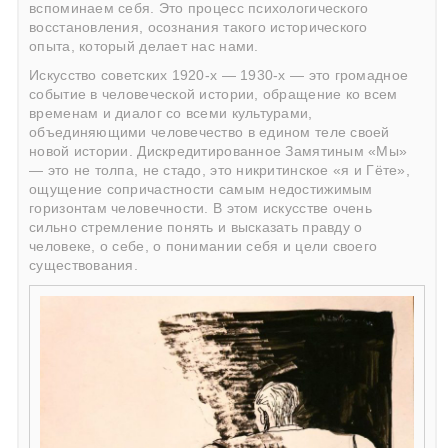
вспоминаем себя. Это процесс психологического
восстановления, осознания такого исторического
опыта, который делает нас нами.
Искусство советских 1920-х — 1930-х — это громадное
событие в человеческой истории, обращение ко всем
временам и диалог со всеми культурами,
объединяющими человечество в едином теле своей
новой истории. Дискредитированное Замятиным «Мы»
— это не толпа, не стадо, это никритинское «я и Гёте»,
ощущение сопричастности самым недостижимым
горизонтам человечности. В этом искусстве очень
сильно стремление понять и высказать правду о
человеке, о себе, о понимании себя и цели своего
существования.