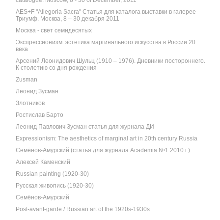
catalogue. Moscow, 8 - 30 of December, 2011
AES+F "Allegoria Sacra" Статья для каталога выставки в галерее
Триумф. Москва, 8 – 30 декабря 2011
Москва - свет семидесятых
Экспрессионизм: эстетика маргинального искусства в России 20
века
Арсений Леонидович Шульц (1910 – 1976). Дневники постороннего.
К столетию со дня рождения
Zusman
Леонид Зусман
Злотников
Ростислав Барто
Леонид Павлович Зусман статья для журнала ДИ
Expressionism: The aesthetics of marginal art in 20th century Russia
Семёнов-Амурский (статья для журнала Academia №1 2010 г.)
Алексей Каменский
Russian painting (1920-30)
Русская живопись (1920-30)
Семёнов-Амурский
Post-avant-garde / Russian art of the 1920s-1930s