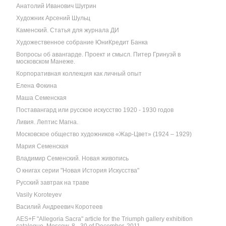
Анатолий Иванович Шугрин
Художник Арсений Шульц
Каменский. Статья для журнала ДИ
Художественное собрание ЮниКредит Банка
Вопросы об авангарде. Проект и смысл. Питер Гринуэй в
московском Манеже.
Корпоративная коллекция как личный опыт
Елена Фокина
Маша Семенская
Поставангард или русское искусство 1920 - 1930 годов
Ливия. Лептис Магна.
Московское общество художников «Жар-Цвет» (1924 – 1929)
Мария Семенская
Владимир Семенский. Новая живопись
О книгах серии "Новая История Искусства"
Русский завтрак на траве
Vasily Koroteyev
Василий Андреевич Коротеев
AES+F "Allegoria Sacra" article for the Triumph gallery exhibition