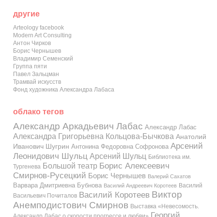
другие
Arteology facebook
Modern Art Consulting
Антон Чирков
Борис Чернышев
Владимир Семенский
Группа пяти
Павел Зальцман
Трамвай искусств
Фонд художника Александра Лабаса
облако тегов
Александр Аркадьевич Лабас
Александр Лабас
Александра Григорьевна Кольцова-Бычкова
Анатолий
Арсений
Иванович Шугрин
Антонина Федоровна Софронова
Леонидович Шульц
Арсений Шульц
Библиотека им.
Большой театр
Борис Алексеевич
Тургенева
Смирнов-Русецкий
Борис Чернышев
Валерий Сахатов
Варвара Дмитриевна Бубнова
Василий
Василий Андреевич Коротеев
Виктор
Василий Коротеев
Васильевич Почиталов
Анемподистович Смирнов
Выставка «Невесомость.
Георгий
Александр Лабас о скорости прогрессе и любви»