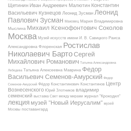
Константин
Иван Андреевич Малютин
Щетинин
Леонид
Васильевич Кузнецов
Леонид Зусман
Павлович Зусман
Мария Владимировна
Маковец
Михаил Ксенофонтович Соколов
Мыслина
Москва
Музей искусств имени И. В. Савицкого
Раиса
Ростислав
Александровна Флоренская
Николаевич Барто
Сергей
Михайлович Романович
Татьяна Александровна
Федор
Татьяна Алексеевна Маврина
Лебедева
Васильевич Семенов-Амурский
Федор
Центр
Фёдор Константинович Константинов
Семенов-Амурский
Вознесенского
владимир
Юрий Злотников
семенский
журнал "Крокодил"
выставка Свет между мирами
лекция
музей "Новый Иерусалим"
музей
поставангард
Москвы