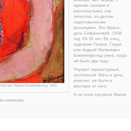
яркими глазами и
распахнутыми, как
лепестки, по-детски
нарисованными
ресницами. Это Ирина,
дочь Софроновой. 1938
год. Ей 20 лет. Её отец,
художник Генрих, Гарри
или Андрей Матвеевич
Блюменфельд умер, когда
ей было два года.
Портрет карикатурный,
гротескный. Мать и дочь,
конечно, не были в
) Портрет Ирины Блюменфельд. 1935
восторге от него.
А на этом портрете Ирине
ём насмешку.