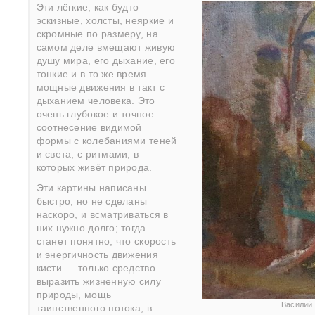
Эти лёгкие, как будто
эскизные, холсты, неяркие и
скромные по размеру, на
самом деле вмещают живую
душу мира, его дыхание, его
тонкие и в то же время
мощные движения в такт с
дыханием человека. Это
очень глубокое и точное
соотнесение видимой
формы с колебаниями теней
и света, с ритмами, в
которых живёт природа.
Эти картины написаны
быстро, но не сделаны
наскоро, и всматриваться в
них нужно долго; тогда
станет понятно, что скорость
и энергичность движения
кисти — только средство
выразить жизненную силу
природы, мощь
Василий 
таинственного потока, в