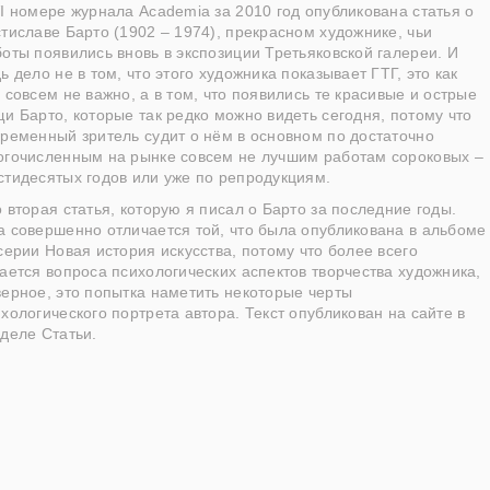
I номере журнала Academia за 2010 год опубликована статья о
тиславе Барто (1902 – 1974), прекрасном художнике, чьи
оты появились вновь в экспозиции Третьяковской галереи. И
ь дело не в том, что этого художника показывает ГТГ, это как
 совсем не важно, а в том, что появились те красивые и острые
и Барто, которые так редко можно видеть сегодня, потому что
временный зритель судит о нём в основном по достаточно
огочисленным на рынке совсем не лучшим работам сороковых –
стидесятых годов или уже по репродукциям.
 вторая статья, которую я писал о Барто за последние годы.
а совершенно отличается той, что была опубликована в альбоме
серии Новая история искусства, потому что более всего
ается вопроса психологических аспектов творчества художника,
верное, это попытка наметить некоторые черты
хологического портрета автора. Текст опубликован на сайте в
деле Статьи.