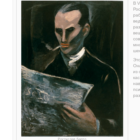
В V
Рос
раб
вед
раз
вещ
со
мн
ше
Это
Он
из 
кас
на
пси
раз
Ростислав Барто