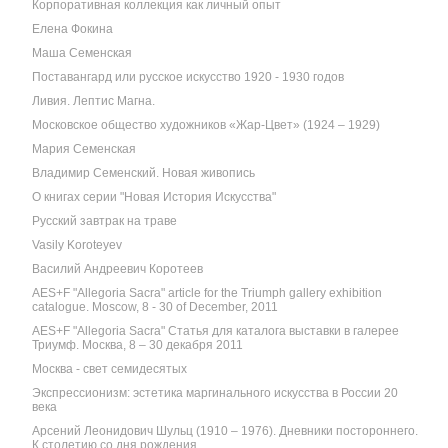
Корпоративная коллекция как личный опыт
Елена Фокина
Маша Семенская
Поставангард или русское искусство 1920 - 1930 годов
Ливия. Лептис Магна.
Московское общество художников «Жар-Цвет» (1924 – 1929)
Мария Семенская
Владимир Семенский. Новая живопись
О книгах серии "Новая История Искусства"
Русский завтрак на траве
Vasily Koroteyev
Василий Андреевич Коротеев
AES+F "Allegoria Sacra" article for the Triumph gallery exhibition
catalogue. Moscow, 8 - 30 of December, 2011
AES+F "Allegoria Sacra" Статья для каталога выставки в галерее
Триумф. Москва, 8 – 30 декабря 2011
Москва - свет семидесятых
Экспрессионизм: эстетика маргинального искусства в России 20
века
Арсений Леонидович Шульц (1910 – 1976). Дневники постороннего.
К столетию со дня рождения