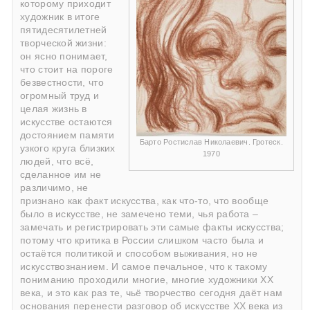
которому приходит
художник в итоге
пятидесятилетней
творческой жизни:
он ясно понимает,
что стоит на пороге
безвестности, что
огромный труд и
целая жизнь в
искусстве остаются
достоянием памяти
Барто Ростислав Николаевич. Гротеск.
узкого круга близких
1970
людей, что всё,
сделанное им не
различимо, не
признано как факт искусства, как что-то, что вообще
было в искусстве, не замечено теми, чья работа –
замечать и регистрировать эти самые факты искусства;
потому что критика в России слишком часто была и
остаётся политикой и способом выживания, но не
искусствознанием. И самое печальное, что к такому
пониманию проходили многие, многие художники ХХ
века, и это как раз те, чьё творчество сегодня даёт нам
основания перенести разговор об искусстве ХХ века из