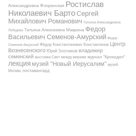
Ростислав
Александровна Флоренская
Николаевич Барто
Сергей
Михайлович Романович
Татьяна Александровна
Федор
Татьяна Алексеевна Маврина
Лебедева
Васильевич Семенов-Амурский
Федор
Центр
Фёдор Константинович Константинов
Семенов-Амурский
Вознесенского
владимир
Юрий Злотников
семенский
журнал "Крокодил"
выставка Свет между мирами
лекция
музей "Новый Иерусалим"
музей
поставангард
Москвы