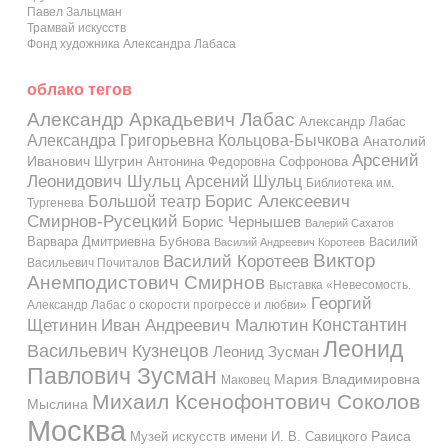
Павел Зальцман
Трамвай искусств
Фонд художника Александра Лабаса
облако тегов
Александр Аркадьевич Лабас
Александр Лабас
Александра Григорьевна Кольцова-Бычкова
Анатолий
Арсений
Иванович Шугрин
Антонина Федоровна Софронова
Леонидович Шульц
Арсений Шульц
Библиотека им.
Большой театр
Борис Алексеевич
Тургенева
Смирнов-Русецкий
Борис Чернышев
Валерий Сахатов
Варвара Дмитриевна Бубнова
Василий
Василий Андреевич Коротеев
Виктор
Василий Коротеев
Васильевич Почиталов
Анемподистович Смирнов
Выставка «Невесомость.
Георгий
Александр Лабас о скорости прогрессе и любви»
Константин
Иван Андреевич Малютин
Щетинин
Леонид
Васильевич Кузнецов
Леонид Зусман
Павлович Зусман
Мария Владимировна
Маковец
Михаил Ксенофонтович Соколов
Мыслина
Москва
Музей искусств имени И. В. Савицкого
Раиса