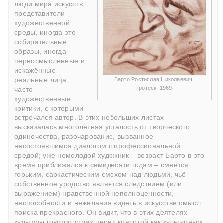
люди мира искусств,
представители
художественной
среды, иногда это
собирательные
образы, иногда –
переосмысленные и
искажённые
Барто Ростислав Николаевич.
реальные лица,
Гротеск. 1969
часто –
художественные
критики, с которыми
встречался автор. В этих небольших листах
высказалась многолетняя усталость от творческого
одиночества, разочарование, вызванное
несостоявшимся диалогом с профессиональной
средой; уже немолодой художник – возраст Барто в это
время приближался к семидесяти годам – смеётся
горьким, саркастическим смехом над людьми, чьё
собственное уродство является следствием (или
выражением) нравственной неполноценности,
неспособности и нежелания видеть в искусстве смысл
поиска прекрасного. Он видит, что в этих деятелях
культуры говорит страх перед красотой как культурным