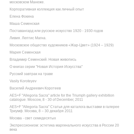
московском Манеже.
Корпоративная коллекция как личный опыт
Елена Фокина
Маша Семенская
Поставангард или русское искусство 1920 - 1930 годов
Ливия. Лептис Магна.
Московское общество художников «Жар-Цвет» (1924 – 1929)
Мария Семенская
Владимир Семенский. Новая живопись
О книгах серии "Новая История Искусства"
Русский завтрак на траве
Vasily Koroteyev
Василий Андреевич Коротеев
AES+F "Allegoria Sacra" article for the Triumph gallery exhibition
catalogue. Moscow, 8 - 30 of December, 2011
AES+F "Allegoria Sacra" Статья для каталога выставки в галерее
Триумф. Москва, 8 – 30 декабря 2011
Москва - свет семидесятых
Экспрессионизм: эстетика маргинального искусства в России 20
века