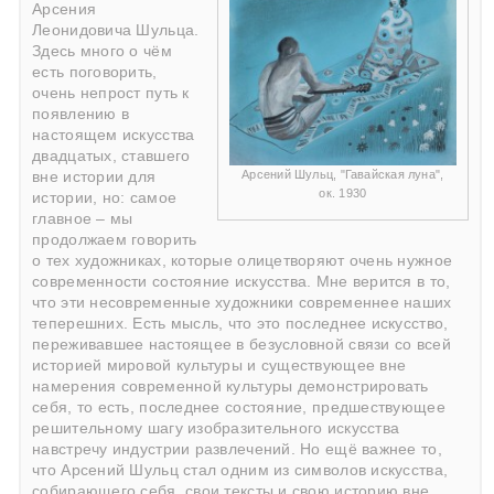
Арсения
Леонидовича Шульца.
Здесь много о чём
есть поговорить,
очень непрост путь к
появлению в
настоящем искусства
двадцатых, ставшего
Арсений Шульц, "Гавайская луна",
вне истории для
ок. 1930
истории, но: самое
главное – мы
продолжаем говорить
о тех художниках, которые олицетворяют очень нужное
современности состояние искусства. Мне верится в то,
что эти несовременные художники современнее наших
теперешних. Есть мысль, что это последнее искусство,
переживавшее настоящее в безусловной связи со всей
историей мировой культуры и существующее вне
намерения современной культуры демонстрировать
себя, то есть, последнее состояние, предшествующее
решительному шагу изобразительного искусства
навстречу индустрии развлечений. Но ещё важнее то,
что Арсений Шульц стал одним из символов искусства,
собирающего себя, свои тексты и свою историю вне