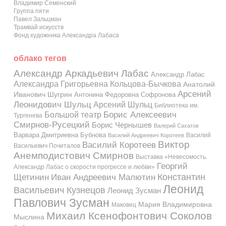
Владимир Семенский
Группа пяти
Павел Зальцман
Трамвай искусств
Фонд художника Александра Лабаса
облако тегов
Александр Аркадьевич Лабас
Александр Лабас
Александра Григорьевна Кольцова-Бычкова
Анатолий
Арсений
Иванович Шугрин
Антонина Федоровна Софронова
Леонидович Шульц
Арсений Шульц
Библиотека им.
Большой театр
Борис Алексеевич
Тургенева
Смирнов-Русецкий
Борис Чернышев
Валерий Сахатов
Варвара Дмитриевна Бубнова
Василий
Василий Андреевич Коротеев
Виктор
Василий Коротеев
Васильевич Почиталов
Анемподистович Смирнов
Выставка «Невесомость.
Георгий
Александр Лабас о скорости прогрессе и любви»
Константин
Иван Андреевич Малютин
Щетинин
Леонид
Васильевич Кузнецов
Леонид Зусман
Павлович Зусман
Мария Владимировна
Маковец
Михаил Ксенофонтович Соколов
Мыслина