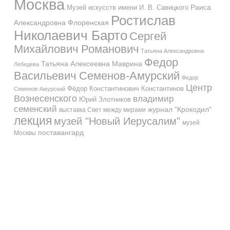
Москва
Музей искусств имени И. В. Савицкого
Раиса
Ростислав
Александровна Флоренская
Николаевич Барто
Сергей
Михайлович Романович
Татьяна Александровна
Федор
Татьяна Алексеевна Маврина
Лебедева
Васильевич Семенов-Амурский
Федор
Центр
Фёдор Константинович Константинов
Семенов-Амурский
Вознесенского
владимир
Юрий Злотников
семенский
журнал "Крокодил"
выставка Свет между мирами
лекция
музей "Новый Иерусалим"
музей
поставангард
Москвы