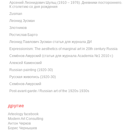
Арсений Леонидович Шульц (1910 – 1976). Дневники постороннего.
К столетию со дня рождения
Zusman
Леонид Зусман
Злотников
Ростислав Барто
Леонид Павлович Зусман статья для журнала ДИ
Expressionism: The aesthetics of marginal art in 20th century Russia
Семёнов-Амурский (статья для журнала Academia №1 2010 г.)
Алексей Каменский
Russian painting (1920-30)
Русская живопись (1920-30)
Семёнов-Амурский
Post-avant-garde / Russian art of the 1920s-1930s
другие
Arteology facebook
Modern Art Consulting
Антон Чирков
Борис Чернышев